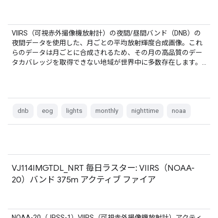
VIIRS（可視赤外撮像機放射計）の夜間/昼間バンド（DNB）の
夜間データを使用した、月ごとの平均放射輝度合成画像。これ
らのデータは月ごとに合成されるため、その月の高品質のデー
タカバレッジを取得できない地域が世界中に多数存在します。…
dnb
eog
lights
monthly
nighttime
noaa
VJ114IMGTDL_NRT 毎日ラスター: VIIRS（NOAA-
20）バンド 375m アクティブ ファイア
NOAA-20（JPSS-1）VIIRS（可視赤外撮像機放射計）アクティ