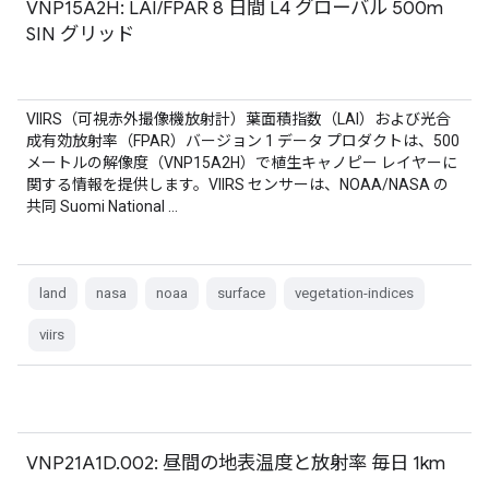
VNP15A2H: LAI/FPAR 8 日間 L4 グローバル 500m
SIN グリッド
VIIRS（可視赤外撮像機放射計）葉面積指数（LAI）および光合
成有効放射率（FPAR）バージョン 1 データ プロダクトは、500
メートルの解像度（VNP15A2H）で植生キャノピー レイヤーに
関する情報を提供します。VIIRS センサーは、NOAA/NASA の
共同 Suomi National …
land
nasa
noaa
surface
vegetation-indices
viirs
VNP21A1D.002: 昼間の地表温度と放射率 毎日 1km