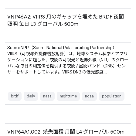
VNP46A2: VIIRS 月のギャップを埋めた BRDF 夜間
照明 毎日 L3 グローバル 500m
Suomi NPP（Suomi National Polar-orbiting Partnership）
VIIRS（可視赤外撮像機放射計）は、地球システム科学とアプリ
ケーションに適した、夜間の可視光と近赤外線（NIR）のグロー
バルな毎日の測定値を提供する夜間 / 昼間バンド（DNB）セン
サーをサポートしています。VIIRS DNB の低光感度 …
brdf
daily
nasa
nighttime
noaa
population
VNP64A1.002: 焼失面積 月間 L4 グローバル 500m