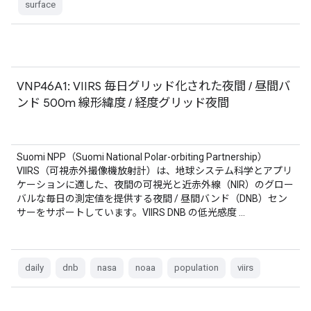
surface
VNP46A1: VIIRS 毎日グリッド化された夜間 / 昼間バ
ンド 500m 線形緯度 / 経度グリッド夜間
Suomi NPP（Suomi National Polar-orbiting Partnership）
VIIRS（可視赤外撮像機放射計）は、地球システム科学とアプリ
ケーションに適した、夜間の可視光と近赤外線（NIR）のグロー
バルな毎日の測定値を提供する夜間 / 昼間バンド（DNB）セン
サーをサポートしています。VIIRS DNB の低光感度 …
daily
dnb
nasa
noaa
population
viirs