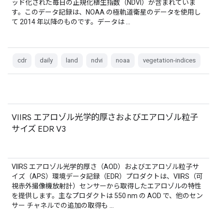
ッド化された毎日の正規化植生指数（NDVI）が含まれていま
す。このデータ記録は、NOAA の極軌道衛星のデータを使用し
て 2014 年以降のものです。データは …
cdr
daily
land
ndvi
noaa
vegetation-indices
VIIRS エアロゾル光学的厚さおよびエアロゾル粒子
サイズ EDR V3
VIIRS エアロゾル光学的厚さ（AOD）およびエアロゾル粒子サ
イズ（APS）環境データ記録（EDR）プロダクトは、VIIRS（可
視赤外撮像機放射計）センサーから取得したエアロゾルの特性
を提供します。主なプロダクトは 550 nm の AOD で、他のセン
サー チャネルでの追加の取得も …