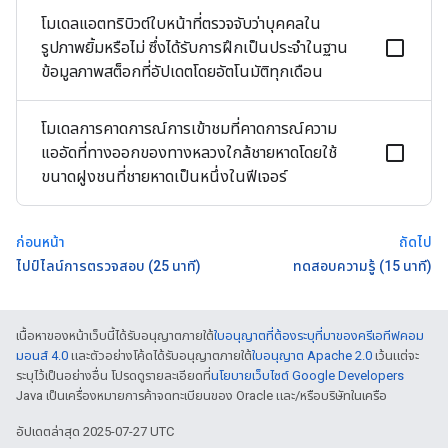
โมเดลแอตทริบิวต์ใบหน้าที่ตรวจจับว่าบุคคลใน
รูปภาพยิ้มหรือไม่ ซึ่งได้รับการฝึกเป็นประจำในฐาน
ข้อมูลภาพสต็อกที่อัปเดตโดยอัตโนมัติทุกเดือน
โมเดลการคาดการณ์การเข้าชมที่คาดการณ์ความ
แออัดที่ทางออกของทางหลวงใกล้ชายหาดโดยใช้
ขนาดฝูงชนที่ชายหาดเป็นหนึ่งในฟีเจอร์
ก่อนหน้า
ถัดไป
ไปป์ไลน์การตรวจสอบ (25 นาที)
ทดสอบความรู้ (15 นาที)
เนื้อหาของหน้าเว็บนี้ได้รับอนุญาตภายใต้
ใบอนุญาตที่ต้องระบุที่มาของครีเอทีฟคอม
มอนส์ 4.0
และตัวอย่างโค้ดได้รับอนุญาตภายใต้
ใบอนุญาต Apache 2.0
เว้นแต่จะ
ระบุไว้เป็นอย่างอื่น โปรดดูรายละเอียดที่
นโยบายเว็บไซต์ Google Developers
Java เป็นเครื่องหมายการค้าจดทะเบียนของ Oracle และ/หรือบริษัทในเครือ
อัปเดตล่าสุด 2025-07-27 UTC