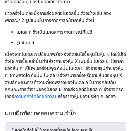
หรือโดยอ้อม) ของโมเดลเดียวกันนั้น
บางครั้งโมเดลหนึ่งอาจส่งผลต่อโมเดลอื่น ตัวอย่างเช่น ลอง
พิจารณา 2 รูปแบบในการคาดการณ์ราคาหุ้น ดังนี้
โมเดล ก ซึ่งเป็นโมเดลการคาดการณ์ที่ไม่ดี
รูปแบบ ข.
เนื่องจากโมเดล ก มีข้อบกพร่อง จึงตัดสินใจซื้อหุ้นในหุ้น ข โดยไม่ได้
ตั้งใจ การซื้อเหล่านั้นทำให้ราคาของหุ้น X เพิ่มขึ้น โมเดล ข. ใช้ราคา
ของหุ้น ก. เป็นฟีเจอร์อินพุต ดังนั้นโมเดล ข. จึงอาจสรุปค่าของหุ้น
ก. ผิดพลาดได้ ดังนั้น โมเดล ข จึงสามารถซื้อหรือขายหุ้นของหุ้น X
ตามลักษณะการทำงานที่ผิดพลาดของโมเดล ก ในทางกลับกัน
ลักษณะการทํางานของโมเดล ข. อาจส่งผลต่อโมเดล ก. ซึ่งอาจทริก
เกอร์
ความคลั่งไคล้ดอกทิวลิป
หรือราคาหุ้นของบริษัท ก. ลดลง
แบบฝึกหัด: ทดสอบความเข้าใจ
โมเดลใดต่อไปนี้
3
รายการที่อาจมีลูปความคิดเห็น