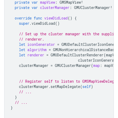
private
var
mapView
:
GMSMapView
!
private
var
clusterManager
:
GMUClusterManager
!
override
func
viewDidLoad
()
{
super
.
viewDidLoad
()
// Set up the cluster manager with the supplie
// renderer.
let
iconGenerator
=
GMUDefaultClusterIconGener
let
algorithm
=
GMUNonHierarchicalDistanceBase
let
renderer
=
GMUDefaultClusterRenderer
(
mapVi
clusterIconGenerat
clusterManager
=
GMUClusterManager
(
map
:
mapVie
// Register self to listen to GMSMapViewDelega
clusterManager
.
setMapDelegate
(
self
)
// ...
}
// ...
}