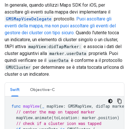
In generale, quando utilizzi Maps SDK for iOS, per
ascoltare gli eventi sulla mappa devi implementare il
GMSMapViewDelegate
protocollo.
Puoi ascoltare gli
eventi della mappa, ma non puoi ascoltare gli eventi del
gestore dei cluster con tipo sicuro.
Quando l'utente tocca
un indicatore, un elemento di cluster singolo o un cluster,
l'API attiva
mapView:didTapMarker:
e associa i dati del
cluster aggiuntivi alla
marker.userData
proprietà. Puoi
quindi verificare se il
userData
è conforme a il protocollo
GMUCluster
per determinare se è stata toccata un'icona di
cluster o un indicatore.
Swift
Objective-C
func
mapView
(
_
mapView
:
GMSMapView
,
didTap
marker
:
// center the map on tapped marker
mapView
.
animate
(
toLocation
:
marker
.
position
)
// check if a cluster icon was tapped