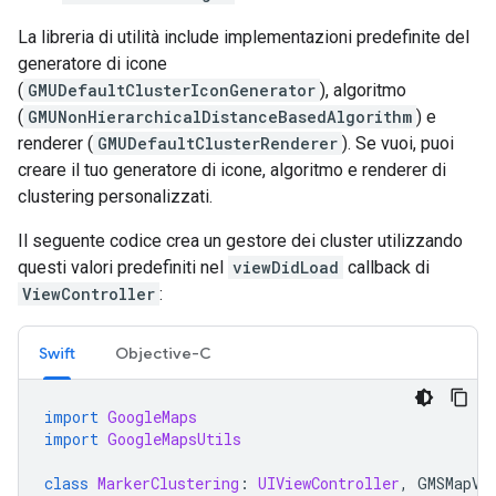
La libreria di utilità include implementazioni predefinite del
generatore di icone
(
GMUDefaultClusterIconGenerator
), algoritmo
(
GMUNonHierarchicalDistanceBasedAlgorithm
) e
renderer (
GMUDefaultClusterRenderer
). Se vuoi, puoi
creare il tuo generatore di icone, algoritmo e renderer di
clustering personalizzati.
Il seguente codice crea un gestore dei cluster utilizzando
questi valori predefiniti nel
viewDidLoad
callback di
ViewController
:
Swift
Objective-C
import
GoogleMaps
import
GoogleMapsUtils
class
MarkerClustering
:
UIViewController
,
GMSMapVi