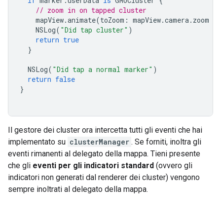
if
marker
.
userData
is
GMUCluster
{
// zoom in on tapped cluster
mapView
.
animate
(
toZoom
:
mapView
.
camera
.
zoom
+
NSLog
(
"Did tap cluster"
)
return
true
}
NSLog
(
"Did tap a normal marker"
)
return
false
}
Il gestore dei cluster ora intercetta tutti gli eventi che hai
implementato su
clusterManager
. Se forniti, inoltra gli
eventi rimanenti al delegato della mappa. Tieni presente
che gli
eventi per gli indicatori standard
(ovvero gli
indicatori non generati dal renderer dei cluster) vengono
sempre inoltrati al delegato della mappa.