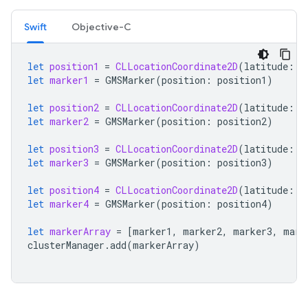
Swift
Objective-C
let
position1
=
CLLocationCoordinate2D
(
latitude
:
4
let
marker1
=
GMSMarker
(
position
:
position1
)
let
position2
=
CLLocationCoordinate2D
(
latitude
:
4
let
marker2
=
GMSMarker
(
position
:
position2
)
let
position3
=
CLLocationCoordinate2D
(
latitude
:
4
let
marker3
=
GMSMarker
(
position
:
position3
)
let
position4
=
CLLocationCoordinate2D
(
latitude
:
4
let
marker4
=
GMSMarker
(
position
:
position4
)
let
markerArray
=
[
marker1
,
marker2
,
marker3
,
mark
clusterManager
.
add
(
markerArray
)