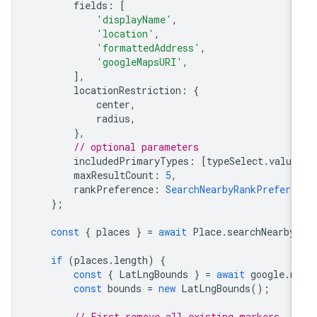
fields
:
[
'displayName'
,
'location'
,
'formattedAddress'
,
'googleMapsURI'
,
],
locationRestriction
:
{
center
,
radius
,
},
// optional parameters
includedPrimaryTypes
:
[
typeSelect
.
value
maxResultCount
:
5
,
rankPreference
:
SearchNearbyRankPrefere
};
const
{
places
}
=
await
Place
.
searchNearby
if
(
places
.
length
)
{
const
{
LatLngBounds
}
=
await
google
.
m
const
bounds
=
new
LatLngBounds
();
// First remove all existing markers.