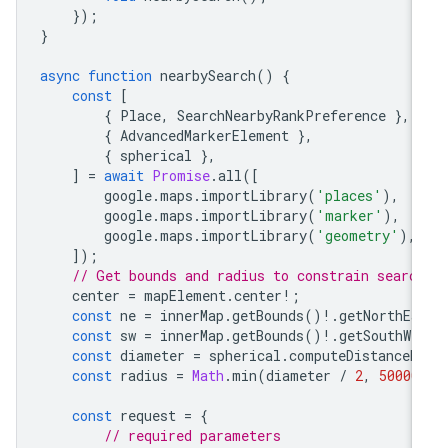
});
}
async
function
nearbySearch
()
{
const
[
{
Place
,
SearchNearbyRankPreference
},
{
AdvancedMarkerElement
},
{
spherical
},
]
=
await
Promise
.
all
([
google
.
maps
.
importLibrary
(
'places'
),
google
.
maps
.
importLibrary
(
'marker'
),
google
.
maps
.
importLibrary
(
'geometry'
),
]);
// Get bounds and radius to constrain searc
center
=
mapElement
.
center
!
;
const
ne
=
innerMap
.
getBounds
()
!
.
getNorthEa
const
sw
=
innerMap
.
getBounds
()
!
.
getSouthWe
const
diameter
=
spherical
.
computeDistanceB
const
radius
=
Math
.
min
(
diameter
/
2
,
50000
const
request
=
{
// required parameters