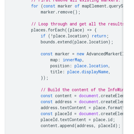
for
(
const
marker
of
mapElement
.
querySe
marker
.
remove
();
// Loop through and get all the results
places
.
forEach
((
place
)
=
>
{
if
(
!
place
.
location
)
return
;
bounds
.
extend
(
place
.
location
);
const
marker
=
new
AdvancedMarkerEl
map
:
innerMap
,
position
:
place.location
,
title
:
place.displayName
,
});
// Build the content of the InfoWin
const
content
=
document
.
createElem
const
address
=
document
.
createElem
address
.
textContent
=
place
.
formatt
const
placeId
=
document
.
createElem
placeId
.
textContent
=
place
.
id
;
content
.
append
(
address
,
placeId
);