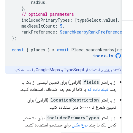
radius
,
},
// optional parameters
includedPrimaryTypes
:
[
typeSelect
.
value
],
maxResultCount
:
5
,
rankPreference
:
SearchNearbyRankPreference.
};
const
{
places
}
=
await
Place
.
searchNearby
(
req
index
.
ts
نکته:
راهنمای
استفاده از TypeScript و Google Maps را مطالعه کنید.
از پارامتر
fields
(الزامی) برای تعیین لیستی از یک یا
چند
فیلد داده که
با کاما از هم جدا شده‌اند، استفاده کنید.
از پارامتر
locationRestriction
(الزامی) برای
تعیین شعاع تا ۵۰۰۰۰ متر استفاده کنید.
از پارامتر
includedPrimaryTypes
برای مشخص
کردن یک یا چند
نوع مکان
برای جستجو استفاده کنید.