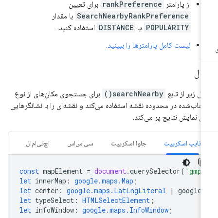
از پارامتر
rankPreference
برای تعیین
SearchNearbyRankPreference
با مقدار
POPULARITY
یا
DISTANCE
استفاده کنید.
لیست کامل پارامترها را ببینید.
ثال
ال زیر از تابع
searchNearby()
برای جستجوی مکان‌های از نوع
تخاب‌شده در محدوده نقشه استفاده می‌کند و نقشه‌ای را با نشانگرهایی
ای نمایش نتایج پر می‌کند.
تایپ اسکریپت
جاوا اسکریپت
سی‌اس‌اس
اچ‌تی‌ام‌ال
const
mapElement
=
document
.
querySelector
(
'gmp-
let
innerMap
:
google.maps.Map
;
let
center
:
google.maps.LatLngLiteral
|
google
.
let
typeSelect
:
HTMLSelectElement
;
let
infoWindow
:
google.maps.InfoWindow
;