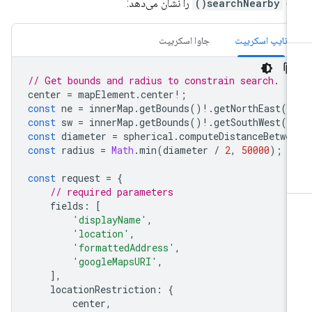
بع
searchNearby()
را نشان می‌دهد:
تایپ اسکریپت
جاوا اسکریپت
// Get bounds and radius to constrain search.
center
=
mapElement
.
center
!
;
const
ne
=
innerMap
.
getBounds
()
!
.
getNorthEast
()
const
sw
=
innerMap
.
getBounds
()
!
.
getSouthWest
()
const
diameter
=
spherical
.
computeDistanceBetwe
const
radius
=
Math
.
min
(
diameter
/
2
,
50000
);
/
const
request
=
{
// required parameters
fields
:
[
'displayName'
,
'location'
,
'formattedAddress'
,
'googleMapsURI'
,
],
locationRestriction
:
{
center
,