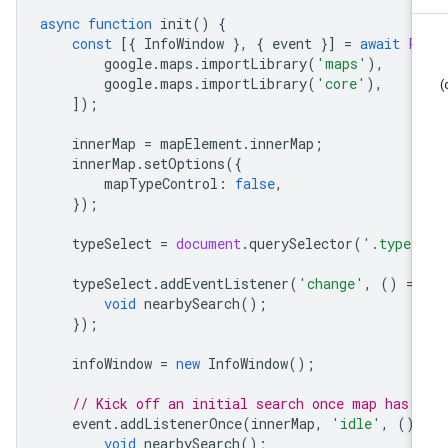
async
function
init
()
{
const
[{
InfoWindow
},
{
event
}]
=
await
P
google
.
maps
.
importLibrary
(
'maps'
),
google
.
maps
.
importLibrary
(
'core'
),
]);
innerMap
=
mapElement
.
innerMap
;
innerMap
.
setOptions
({
mapTypeControl
:
false
,
});
typeSelect
=
document
.
querySelector
(
'.type-
typeSelect
.
addEventListener
(
'change'
,
()
=
>
void
nearbySearch
();
});
infoWindow
=
new
InfoWindow
();
// Kick off an initial search once map has 
event
.
addListenerOnce
(
innerMap
,
'idle'
,
()
void
nearbySearch
();