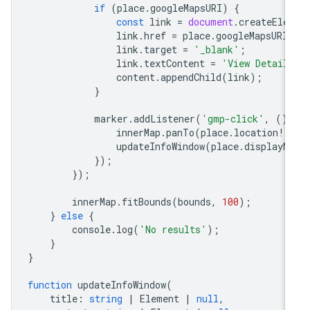
if
(
place
.
googleMapsURI
)
{
const
link
=
document
.
createEle
link
.
href
=
place
.
googleMapsURI
link
.
target
=
'_blank'
;
link
.
textContent
=
'View Detail
content
.
appendChild
(
link
);
}
marker
.
addListener
(
'gmp-click'
,
()
innerMap
.
panTo
(
place
.
location
!
)
updateInfoWindow
(
place
.
displayN
});
});
innerMap
.
fitBounds
(
bounds
,
100
);
}
else
{
console
.
log
(
'No results'
);
}
}
function
updateInfoWindow
(
title
:
string
|
Element
|
null
,