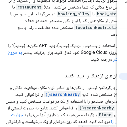
تجوی نزدیک (جدید) اطلاعات مربوط به مجموعه‌ای از مکان‌ها را بر
اس نوع مکانی که شما مشخص می‌کنید - مثلاً
restaurant
یا
book_stor
یا
bowling_alley
- برمی‌گرداند. این سرویس با
رستی از مکان‌هایی که با نوع مکان مشخص شده در شعاع
locationRestrictio
مشخص شده مطابقت دارند، پاسخ
‌دهد.
برای استفاده از جستجوی نزدیک (جدید)، باید "API مکان‌ها (جدید)" را
Google Cloud خود فعال کنید. برای جزئیات بیشتر
به شروع
 کار
مراجعه کنید.
ان‌های نزدیک را پیدا کنید
ای بازگرداندن لیستی از مکان‌ها بر اساس نوع مکان، موقعیت مکانی و
اع مشخص شده، تابع
searchNearby()
را فراخوانی کنید.
رامترهای جستجو را با استفاده از یک درخواست مشخص کنید و سپس
بع
searchNearby()
را فراخوانی کنید. نتایج به صورت لیستی از
یاء
Place
بازگردانده می‌شوند که از طریق آنها می‌توانید
جزئیات
ان را
دریافت کنید. قطعه کد زیر نمونه‌ای از یک درخواست و فراخوانی