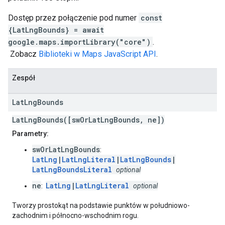
Dostęp przez połączenie pod numer
const
{LatLngBounds} = await
google.maps.importLibrary("core")
.
Zobacz
Biblioteki w Maps JavaScript API
.
Zespół
Lat
Lng
Bounds
LatLngBounds([swOrLatLngBounds, ne])
Parametry:
swOrLatLngBounds
:
LatLng
|
LatLngLiteral
|
LatLngBounds
|
LatLngBoundsLiteral
optional
ne
LatLng
|
LatLngLiteral
:
optional
Tworzy prostokąt na podstawie punktów w południowo-
zachodnim i północno-wschodnim rogu.