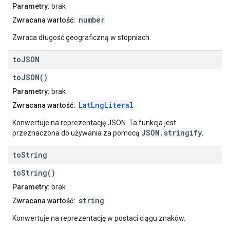
Parametry:
brak
number
Zwracana wartość:
Zwraca długość geograficzną w stopniach.
to
JSON
toJSON()
Parametry:
brak
LatLngLiteral
Zwracana wartość:
Konwertuje na reprezentację JSON. Ta funkcja jest
JSON.stringify
przeznaczona do używania za pomocą
.
to
String
toString()
Parametry:
brak
string
Zwracana wartość:
Konwertuje na reprezentację w postaci ciągu znaków.