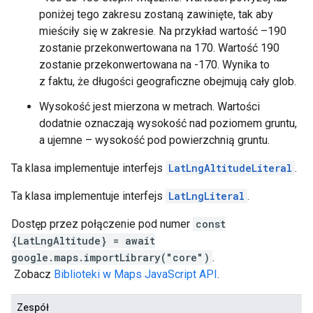
poniżej tego zakresu zostaną zawinięte, tak aby
mieściły się w zakresie. Na przykład wartość –190
zostanie przekonwertowana na 170. Wartość 190
zostanie przekonwertowana na -170. Wynika to
z faktu, że długości geograficzne obejmują cały glob.
Wysokość jest mierzona w metrach. Wartości
dodatnie oznaczają wysokość nad poziomem gruntu,
a ujemne – wysokość pod powierzchnią gruntu.
Ta klasa implementuje interfejs
LatLngAltitudeLiteral
.
Ta klasa implementuje interfejs
LatLngLiteral
.
Dostęp przez połączenie pod numer
const
{LatLngAltitude} = await
google.maps.importLibrary("core")
.
Zobacz
Biblioteki w Maps JavaScript API
.
Zespół