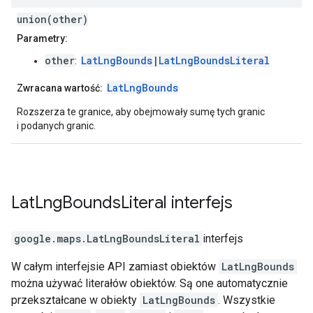
union(other)
Parametry:
other
LatLngBounds
|
LatLngBoundsLiteral
:
LatLngBounds
Zwracana wartość:
Rozszerza te granice, aby obejmowały sumę tych granic
i podanych granic.
Lat
Lng
Bounds
Literal
interfejs
google.maps
.
LatLngBoundsLiteral
interfejs
W całym interfejsie API zamiast obiektów
LatLngBounds
można używać literałów obiektów. Są one automatycznie
przekształcane w obiekty
LatLngBounds
. Wszystkie