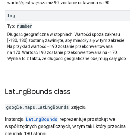
wartość jest większa niż 90, zostanie ustawiona na 90.
lng
number
Typ:
Długość geograficzna w stopniach. Wartości spoza zakresu
[-180, 180] zostaną zawinięte, aby mieściły się w tym zakresie.
Na przykład wartość –190 zostanie przekonwertowana
na 170. Wartość 190 zostanie przekonwertowana na -170.
Wynika to z faktu, że długości geograficzne obejmują cały glob.
Lat
Lng
Bounds
class
google.maps
.
LatLngBounds
zajęcia
Instancja
LatLngBounds
reprezentuje prostokąt we
współrzędnych geograficznych, w tym taki, który przecina
południk 180 stopni.