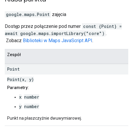
google.maps
.
Point
zajęcia
Dostęp przez połączenie pod numer
const {Point} =
await google.maps.importLibrary("core")
.
Zobacz
Biblioteki w Maps JavaScript API
.
Zespół
Point
Point(x, y)
Parametry:
x
number
:
y
number
:
Punkt na płaszczyźnie dwuwymiarowej.