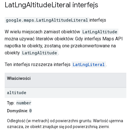
Lat
Lng
Altitude
Literal
interfejs
google.maps
.
LatLngAltitudeLiteral
interfejs
W wielu miejscach zamiast obiektów
LatLngAltitude
można używać literałów obiektów. Gdy interfejs Maps API
napotka te obiekty, zostaną one przekonwertowane na
obiekty
LatLngAltitude
.
Ten interfejs rozszerza interfejs
LatLngLiteral
.
Właściwości
altitude
number
Typ:
0
Domyślnie:
Odległość (w metrach) od powierzchni gruntu. Wartość ujemna
oznacza, że obiekt znajduje się pod powierzchnią ziemi.