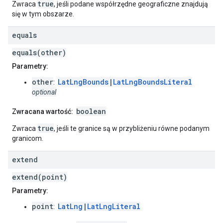
true
Zwraca
, jeśli podane współrzędne geograficzne znajdują
się w tym obszarze.
equals
equals(other)
Parametry:
other
LatLngBounds
|
LatLngBoundsLiteral
:
optional
boolean
Zwracana wartość:
true
Zwraca
, jeśli te granice są w przybliżeniu równe podanym
granicom.
extend
extend(point)
Parametry:
point
LatLng
|
LatLngLiteral
: