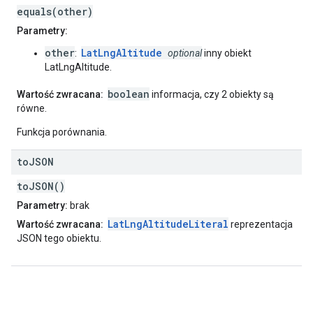
equals(other)
Parametry:
other
LatLngAltitude
:
optional
inny obiekt
LatLngAltitude.
boolean
Wartość zwracana:
informacja, czy 2 obiekty są
równe.
Funkcja porównania.
to
JSON
toJSON()
Parametry:
brak
LatLngAltitudeLiteral
Wartość zwracana:
reprezentacja
JSON tego obiektu.