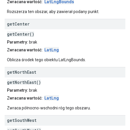
LatLngBounds
Zwracana wartość:
Rozszerza ten obszar, aby zawierał podany punkt.
get
Center
getCenter()
Parametry:
brak
LatLng
Zwracana wartość:
Oblicza środek tego obiektu LatLngBounds.
get
North
East
getNorthEast()
Parametry:
brak
LatLng
Zwracana wartość:
Zwraca północno-wschodni róg tego obszaru.
get
South
West