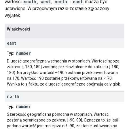
wartości
south
,
west
,
north
i
east
muszą być
ustawione. W przeciwnym razie zostanie zgłoszony
wyjątek.
Właściwości
east
number
Typ:
Długość geograficzna wschodnia w stopniach. Wartości spoza
zakresu [-180, 180] zostaną przekształcone do zakresu [-180,
180). Na przykład wartość –190 zostanie przekonwertowana
na 170. Wartość 190 zostanie przekonwertowana na -170.
Wynika to z faktu, że długości geograficzne obejmują cały glob.
north
number
Typ:
Szerokość geograficzna północna w stopniach. Wartości
zostaną ograniczone do zakresu [-90, 90]. Oznacza to, że jeśli
podana wartość jest mniejsza niż -90, zostanie ustawiona na