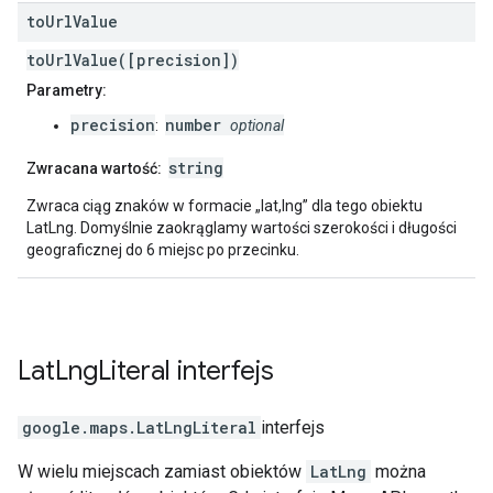
to
Url
Value
toUrlValue([precision])
Parametry:
precision
number
:
optional
string
Zwracana wartość:
Zwraca ciąg znaków w formacie „lat,lng” dla tego obiektu
LatLng. Domyślnie zaokrąglamy wartości szerokości i długości
geograficznej do 6 miejsc po przecinku.
Lat
Lng
Literal
interfejs
google.maps
.
LatLngLiteral
interfejs
W wielu miejscach zamiast obiektów
LatLng
można