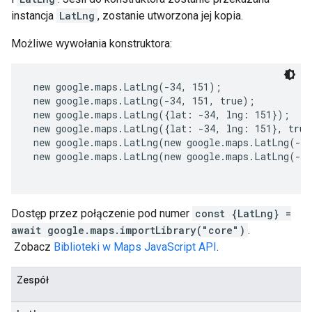
instancja
LatLng
, zostanie utworzona jej kopia.
Możliwe wywołania konstruktora:
 new google.maps.LatLng(-34, 151);
 new google.maps.LatLng(-34, 151, true);
 new google.maps.LatLng({lat: -34, lng: 151});
 new google.maps.LatLng({lat: -34, lng: 151}, true
 new google.maps.LatLng(new google.maps.LatLng(-3
 new google.maps.LatLng(new google.maps.LatLng(-3
Dostęp przez połączenie pod numer
const {LatLng} =
await google.maps.importLibrary("core")
.
Zobacz
Biblioteki w Maps JavaScript API
.
Zespół