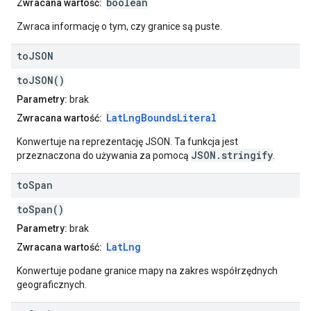
boolean
Zwracana wartość:
Zwraca informację o tym, czy granice są puste.
to
JSON
toJSON()
Parametry:
brak
LatLngBoundsLiteral
Zwracana wartość:
Konwertuje na reprezentację JSON. Ta funkcja jest
JSON.stringify
przeznaczona do używania za pomocą
.
to
Span
toSpan()
Parametry:
brak
LatLng
Zwracana wartość:
Konwertuje podane granice mapy na zakres współrzędnych
geograficznych.