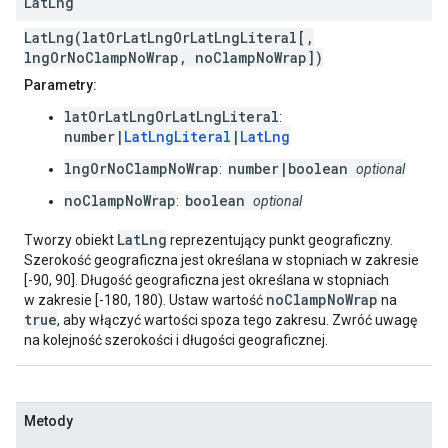
Lat
Lng
LatLng(latOrLatLngOrLatLngLiteral[,
lngOrNoClampNoWrap, noClampNoWrap])
Parametry:
latOrLatLngOrLatLngLiteral
:
number|
LatLngLiteral
|
LatLng
lngOrNoClampNoWrap
number|boolean
:
optional
noClampNoWrap
boolean
:
optional
LatLng
Tworzy obiekt
reprezentujący punkt geograficzny.
Szerokość geograficzna jest określana w stopniach w zakresie
[-90, 90]. Długość geograficzna jest określana w stopniach
noClampNoWrap
w zakresie [-180, 180). Ustaw wartość
na
true
, aby włączyć wartości spoza tego zakresu. Zwróć uwagę
na kolejność szerokości i długości geograficznej.
Metody