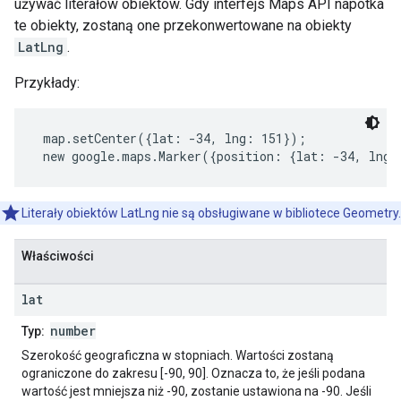
używać literałów obiektów. Gdy interfejs Maps API napotka
te obiekty, zostaną one przekonwertowane na obiekty
LatLng
.
Przykłady:
 map.setCenter({lat: -34, lng: 151});
 new google.maps.Marker({position: {lat: -34, lng:
Literały obiektów LatLng nie są obsługiwane w bibliotece Geometry.
Właściwości
lat
number
Typ:
Szerokość geograficzna w stopniach. Wartości zostaną
ograniczone do zakresu [-90, 90]. Oznacza to, że jeśli podana
wartość jest mniejsza niż -90, zostanie ustawiona na -90. Jeśli