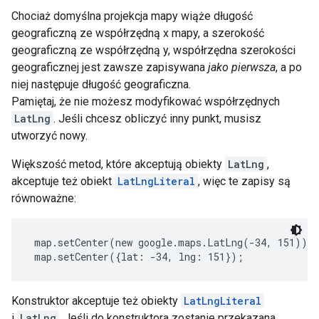
Chociaż domyślna projekcja mapy wiąże długość
geograficzną ze współrzędną x mapy, a szerokość
geograficzną ze współrzędną y, współrzędna szerokości
geograficznej jest zawsze zapisywana
jako pierwsza
, a po
niej następuje długość geograficzna.
Pamiętaj, że nie możesz modyfikować współrzędnych
LatLng
. Jeśli chcesz obliczyć inny punkt, musisz
utworzyć nowy.
Większość metod, które akceptują obiekty
LatLng
,
akceptuje też obiekt
LatLngLiteral
, więc te zapisy są
równoważne:
 map.setCenter(new google.maps.LatLng(-34, 151));
 map.setCenter({lat: -34, lng: 151}); 
Konstruktor akceptuje też obiekty
LatLngLiteral
i
LatLng
. Jeśli do konstruktora zostanie przekazana