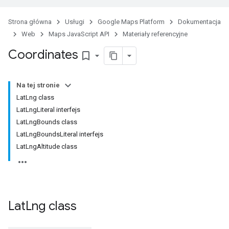
Strona główna
Usługi
Google Maps Platform
Dokumentacja
Web
Maps JavaScript API
Materiały referencyjne
Coordinates
bookmark_border
Na tej stronie
LatLng class
LatLngLiteral interfejs
LatLngBounds class
LatLngBoundsLiteral interfejs
LatLngAltitude class
Lat
Lng
class