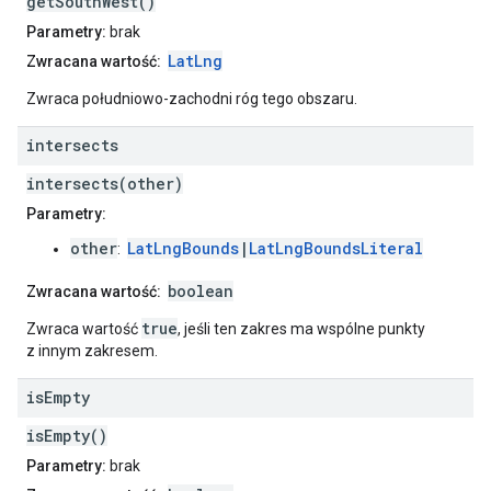
getSouthWest()
Parametry:
brak
LatLng
Zwracana wartość:
Zwraca południowo-zachodni róg tego obszaru.
intersects
intersects(other)
Parametry:
other
LatLngBounds
|
LatLngBoundsLiteral
:
boolean
Zwracana wartość:
true
Zwraca wartość
, jeśli ten zakres ma wspólne punkty
z innym zakresem.
is
Empty
isEmpty()
Parametry:
brak