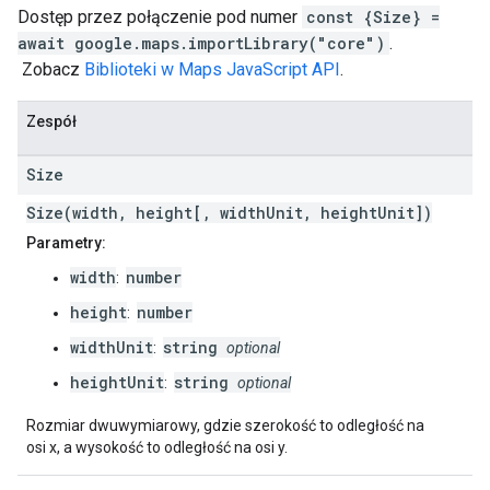
Dostęp przez połączenie pod numer
const {Size} =
await google.maps.importLibrary("core")
.
Zobacz
Biblioteki w Maps JavaScript API
.
Zespół
Size
Size(width, height[, widthUnit, heightUnit])
Parametry:
width
number
:
height
number
:
widthUnit
string
:
optional
heightUnit
string
:
optional
Rozmiar dwuwymiarowy, gdzie szerokość to odległość na
osi x, a wysokość to odległość na osi y.