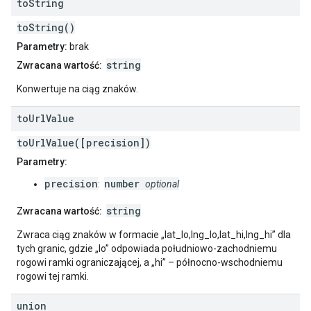
to
String
toString()
Parametry:
brak
string
Zwracana wartość:
Konwertuje na ciąg znaków.
to
Url
Value
toUrlValue([precision])
Parametry:
precision
number
:
optional
string
Zwracana wartość:
Zwraca ciąg znaków w formacie „lat_lo,lng_lo,lat_hi,lng_hi” dla
tych granic, gdzie „lo” odpowiada południowo-zachodniemu
rogowi ramki ograniczającej, a „hi” – północno-wschodniemu
rogowi tej ramki.
union