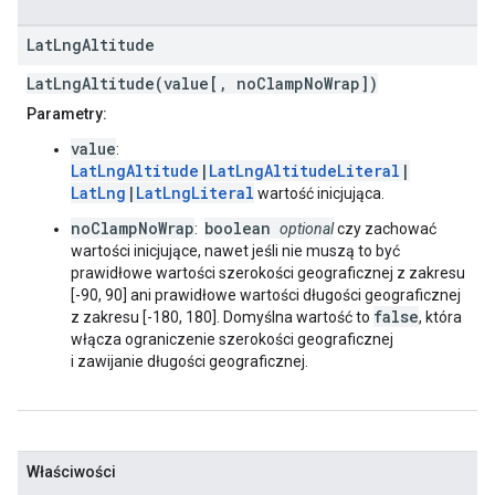
Lat
Lng
Altitude
LatLngAltitude(value[, noClampNoWrap])
Parametry:
value
:
LatLngAltitude
|
LatLngAltitudeLiteral
|
LatLng
|
LatLngLiteral
wartość inicjująca.
noClampNoWrap
boolean
:
optional
czy zachować
wartości inicjujące, nawet jeśli nie muszą to być
prawidłowe wartości szerokości geograficznej z zakresu
[-90, 90] ani prawidłowe wartości długości geograficznej
false
z zakresu [-180, 180]. Domyślna wartość to
, która
włącza ograniczenie szerokości geograficznej
i zawijanie długości geograficznej.
Właściwości