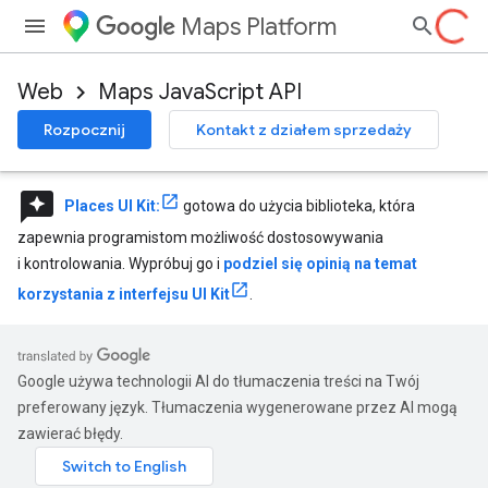
Maps Platform
Web
Maps JavaScript API
Rozpocznij
Kontakt z działem sprzedaży
reviews
Places UI Kit:
gotowa do użycia biblioteka, która
zapewnia programistom możliwość dostosowywania
i kontrolowania. Wypróbuj go i
podziel się opinią na temat
korzystania z interfejsu UI Kit
.
Google używa technologii AI do tłumaczenia treści na Twój
preferowany język. Tłumaczenia wygenerowane przez AI mogą
zawierać błędy.