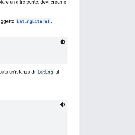
olare un altro punto, devi crearne
oggetto
LatLngLiteral
,
sata un'istanza di
LatLng
al