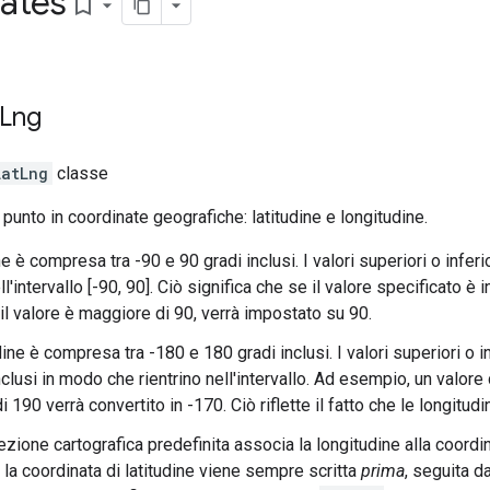
ates
bookmark_border
Lng
LatLng
classe
punto in coordinate geografiche: latitudine e longitudine.
ne è compresa tra -90 e 90 gradi inclusi. I valori superiori o infer
ll'intervallo [-90, 90]. Ciò significa che se il valore specificato è
il valore è maggiore di 90, verrà impostato su 90.
ine è compresa tra -180 e 180 gradi inclusi. I valori superiori o in
clusi in modo che rientrino nell'intervallo. Ad esempio, un valore 
i 190 verrà convertito in -170. Ciò riflette il fatto che le longitudi
ezione cartografica predefinita associa la longitudine alla coordin
, la coordinata di latitudine viene sempre scritta
prima
, seguita da