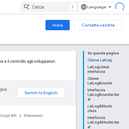
/
Inizia
Contatta vendite
Su questa pagina
Classe LatLng
e il controllo agli sviluppatori.
LatLngLiteral
interfaccia
Classe
LatLngBounds
ingua
Interfaccia
LatLngBoundsLiter
al
LatLngAltitude
class
Script API
Riferimento
Interfaccia
LatLngAltitudeLiter
al