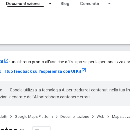
Documentazione
Blog
Comunità
it
:
una libreria pronta all'uso che offre spazio per la personalizzazione 
i il tuo feedback sull'esperienza con UI Kit
.
Google utilizza la tecnologia AI per tradurre i contenuti nella tua l
uzioni generate dall'AI potrebbero contenere errori.
dotti
Google Maps Platform
Documentazione
Web
Maps Java