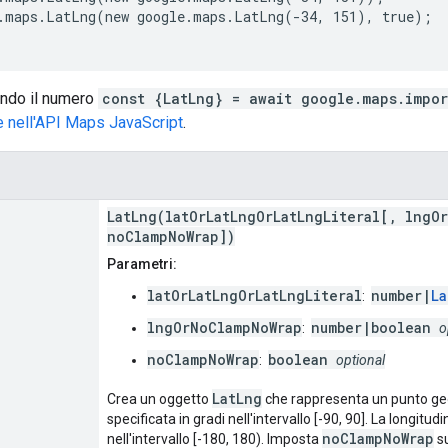
.maps.LatLng(new google.maps.LatLng(-34, 151), true);
ndo il numero
const {LatLng} = await google.maps.impor
e nell'API Maps JavaScript
.
LatLng(latOrLatLngOrLatLngLiteral[, lngO
noClampNoWrap])
Parametri:
latOrLatLngOrLatLngLiteral
number|
La
:
lngOrNoClampNoWrap
number|boolean
:
o
noClampNoWrap
boolean
:
optional
LatLng
Crea un oggetto
che rappresenta un punto geog
specificata in gradi nell'intervallo [-90, 90]. La longitud
noClampNoWrap
nell'intervallo [-180, 180). Imposta
s