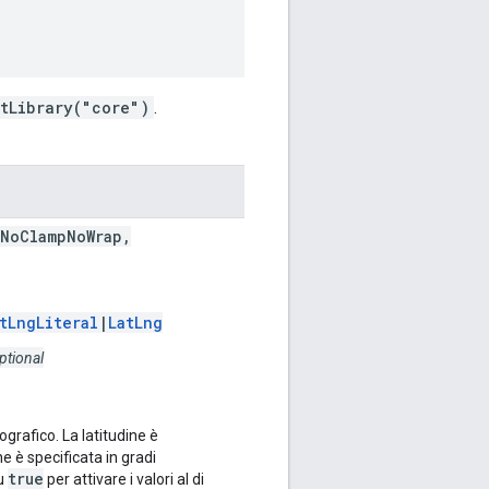
tLibrary("core")
.
rNoClampNoWrap,
tLngLiteral
|
LatLng
ptional
rafico. La latitudine è
ine è specificata in gradi
true
u
per attivare i valori al di