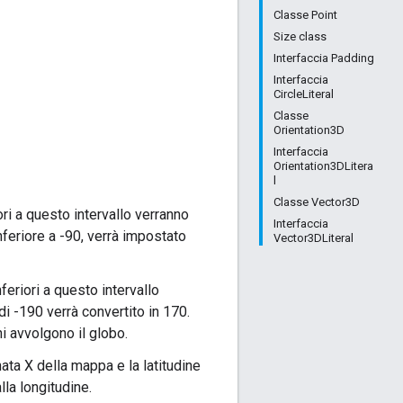
Classe Point
Size class
Interfaccia Padding
Interfaccia
CircleLiteral
Classe
Orientation3D
Interfaccia
Orientation3DLitera
l
Classe Vector3D
iori a questo intervallo verranno
Interfaccia
 inferiore a -90, verrà impostato
Vector3DLiteral
feriori a questo intervallo
di -190 verrà convertito in 170.
ni avvolgono il globo.
ata X della mappa e la latitudine
lla longitudine.