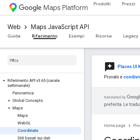
Prodotti
Prezzi
Maps Platform
Web
Maps JavaScript API
Guide
Riferimento
Esempi
Risorse
Legacy
reviews
Places UI K
Provalo e
condivid
Riferimento API v3
.
65 (canale
settimanale)
Panoramica
Global Concepts
preferita. Le trad
Maps
Maps
Web
GL
Home page
Pro
Coordinate
Stili basati sui dati