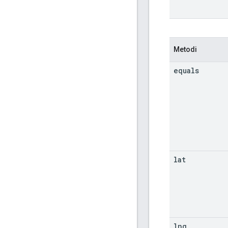
Metodi
equals
lat
lng