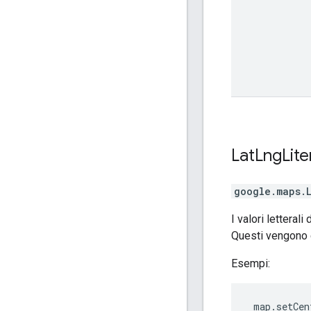
Lat
Lng
Lite
google.maps
.
I valori letteral
Questi vengono c
Esempi:
 map.setCen