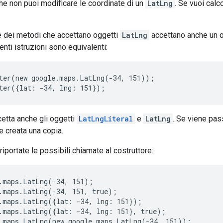
he non puoi modificare le coordinate di un
LatLng
. Se vuoi calc
e dei metodi che accettano oggetti
LatLng
accettano anche un 
nti istruzioni sono equivalenti:
ter(new google.maps.LatLng(-34, 151));
ter({lat: -34, lng: 151}); 
cetta anche gli oggetti
LatLngLiteral
e
LatLng
. Se viene pas
e creata una copia.
iportate le possibili chiamate al costruttore:
.maps.LatLng(-34, 151);
.maps.LatLng(-34, 151, true);
.maps.LatLng({lat: -34, lng: 151});
.maps.LatLng({lat: -34, lng: 151}, true);
.maps.LatLng(new google.maps.LatLng(-34, 151));