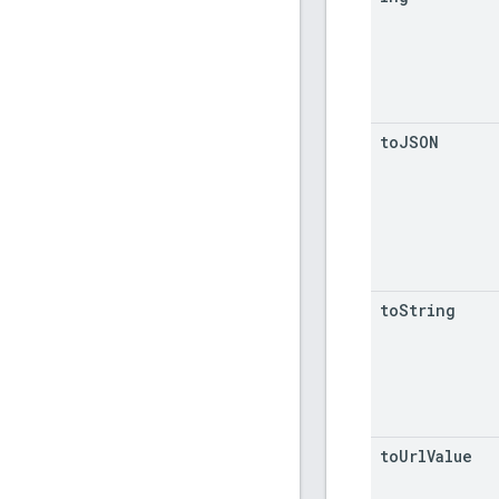
to
JSON
to
String
to
Url
Value