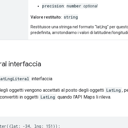
precision
number
:
optional
string
Valore restituito:
Restituisce una stringa nel formato "lat,lng" per ques
predefinita, arrotondiamo i valori di latitudine/longitudi
ral
interfaccia
LatLngLiteral
interfaccia
i degli oggetti vengono accettati al posto degli oggetti
LatLng
, p
onvertiti in oggetti
LatLng
quando l'API Maps li rileva.
ter({lat: -34, lng: 151});