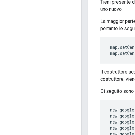
Tieni presente c
uno nuovo.
La maggior part
pertanto le segue
 map.setCen
 map.setCen
Il costruttore ac
costruttore, vien
Di seguito sono r
 new google
 new google
 new google
 new google
 new google