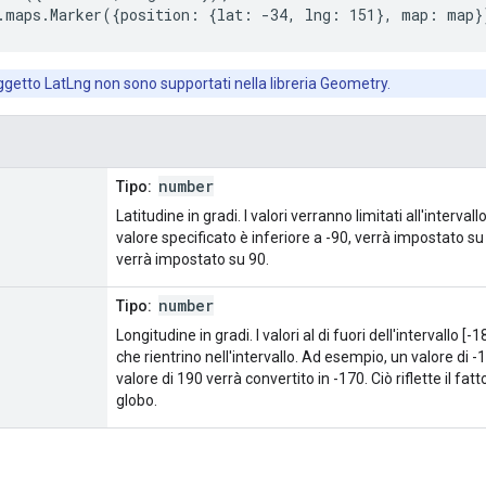
.maps.Marker({position: {lat: -34, lng: 151}, map: map}
l'oggetto LatLng non sono supportati nella libreria Geometry.
number
Tipo:
Latitudine in gradi. I valori verranno limitati all'intervallo
valore specificato è inferiore a -90, verrà impostato su 
verrà impostato su 90.
number
Tipo:
Longitudine in gradi. I valori al di fuori dell'intervallo 
che rientrino nell'intervallo. Ad esempio, un valore di -
valore di 190 verrà convertito in -170. Ciò riflette il fat
globo.