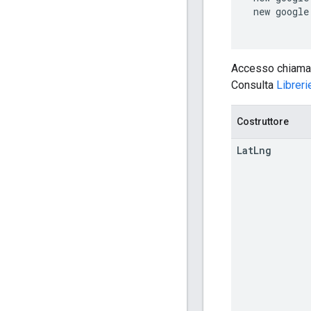
 new google
Accesso chiama
Consulta
Libreri
Costruttore
Lat
Lng