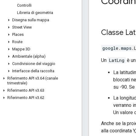
Coordin
Controlli
Libreria di geometria
Disegna sulla mappa
Street View
Classe
Lat
Places
Route
google.maps
.
Mappe 3D
Ambientale (alpha)
Un
LatLng
è un 
Condivisione del viaggio
Interfacce della raccolta
La latitudi
Riferimento API v3
.
64 (canale
bloccati ne
trimestrale)
su -90. Se 
Riferimento API v3
.
63
La longitud
Riferimento API v3
.
62
verranno in
Un valore d
Anche se la proi
alla coordinata Y