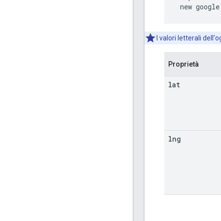
 new google
I valori letterali del
Proprietà
lat
lng