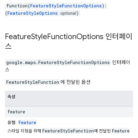
function(
FeatureStyleFunctionOptions
):
(
FeatureStyleOptions
)
optional
Feature
Style
Function
Options
인터페이
스
google.maps
.
FeatureStyleFunctionOptions
인터페이
스
FeatureStyleFunction
에 전달된 옵션
속성
feature
Feature
유형:
FeatureStyleFunction
Feature
스타일 지정을 위해
에 전달된