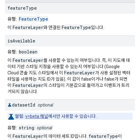
feature
Type
FeatureType
유형:
FeatureLayer
FeatureType
이
와 연결된
입니다.
is
Available
boolean
유형:
FeatureLayer
이
를 사용할 수 있는지 여부입니다. 즉, 이 지도에 데
이터 기반 스타일 지정을 사용할 수 있는지 여부입니다 (Google
FeatureLayer
Cloud 콘솔 지도 스타일에서 이
가 사용 설정된 벡터
타일을 사용하는 지도 ID가 있음). 이 값이 false이거나 false가 되면
FeatureLayer
이
의 스타일이 기본값으로 돌아가고 이벤트가 트리
거되지 않습니다.
dataset
Id
optional
알림:
v=beta 채널
에서만 사용할 수 있습니다.
string
유형:
optional
FeatureLayer
featureType
이
의 데이터 세트 ID입니다.
이