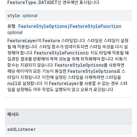
FeatureType.DATASET
인 경우에만 표시됩니다.
style
optional
FeatureStyleOptions
|
FeatureStyleFunction
유형:
optional
FeatureLayer
Feature
의
스타일입니다. 스타일은 스타일이 설정
될 때 적용됩니다. 스타일 함수가 업데이트되면 스타일 속성을 다시 설
FeatureStyleFunction
정해야 합니다.
는 지도 타일에 적용될 때
일관된 결과를 반환해야 하며 성능을 위해 최적화해야 합니다. 비동기
FeatureStyleOptions
함수는 지원되지 않습니다.
를 사용하면
FeatureStyleOptions
해당 레이어의 모든 기능이 동일한
로 스
타일이 지정됩니다. 이전에 설정된 스타일을 삭제하려면 스타일을
null
FeatureLayer
로 설정합니다. 이
를 사용할 수 없는 경우 스타
일을 설정해도 아무 작업도 실행되지 않고 오류가 로깅됩니다.
메서드
add
Listener