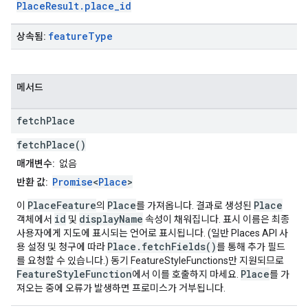
PlaceResult.place_id
feature
Type
상속됨:
메서드
fetch
Place
fetchPlace()
매개변수:
없음
Promise
<
Place
>
반환 값:
PlaceFeature
Place
Place
이
의
를 가져옵니다. 결과로 생성된
id
displayName
객체에서
및
속성이 채워집니다. 표시 이름은 최종
사용자에게 지도에 표시되는 언어로 표시됩니다. (일반 Places API 사
Place.fetchFields()
용 설정 및 청구에 따라
를 통해 추가 필드
를 요청할 수 있습니다.) 동기 FeatureStyleFunctions만 지원되므로
FeatureStyleFunction
Place
에서 이를 호출하지 마세요.
를 가
져오는 중에 오류가 발생하면 프로미스가 거부됩니다.