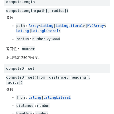
compute
Length
computeLength(path[, radius])
参数
：
path
Array
<
LatLng
|
LatLngLiteral
>|
MVCArray
<
：
LatLng
|
LatLngLiteral
>
radius
number
：
optional
number
返回值
：
返回指定路径的长度。
compute
Offset
computeOffset(from, distance, heading[,
radius])
参数
：
from
LatLng
|
LatLngLiteral
：
distance
number
：
heading
number
：