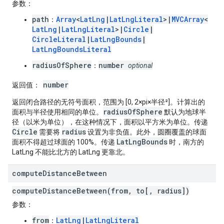
参数
：
path
Array
<
LatLng
|
LatLngLiteral
>|
MVCArray
<
：
LatLng
|
LatLngLiteral
>|
Circle
|
CircleLiteral
|
LatLngBounds
|
LatLngBoundsLiteral
radiusOfSphere
number
：
optional
number
返回值
：
返回闭合路径的无符号面积，范围为 [0, 2×pi×半径²]。计算出的
radiusOfSphere
面积与半径使用相同的单位。
默认为地球半
径（以米为单位），在这种情况下，面积以平方米为单位。传递
Circle
radius
需要将
设置为非负值。此外，圆圈覆盖的球面
LatLngBounds
面积不得超过球面的 100%。传递
时，南方的
LatLng 不能比北方的 LatLng 更靠北。
compute
Distance
Between
computeDistanceBetween(from, to[, radius])
参数
：
from
LatLng
|
LatLngLiteral
：