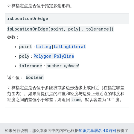
计算指定点是否位于指定多边形内。
is
Location
On
Edge
isLocationOnEdge(point, poly[, tolerance])
参数
：
point
LatLng
|
LatLngLiteral
：
poly
Polygon
|
Polyline
：
tolerance
number
：
optional
boolean
返回值
：
计算指定点是否位于多段线或多边形边缘上或附近（在指定容差
范围内）。如果所提供点的纬度和经度与边缘上最近点的纬度和
-9
true
经度之间的差值小于容差，则返回
。默认容差为 10
度。
如未另行说明，那么本页面中的内容已根据
知识共享署名 4.0 许可
获得了