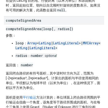
在提供 LatLng 目的地、行驶距离（以米为单位）和原始航向
时，返回起始位置。朝向以自北顺时针旋转的度数表示。如果没
null
有可用的解决方案，此函数会返回
。
compute
Signed
Area
computeSignedArea(loop[, radius])
参数
：
loop
Array
<
LatLng
|
LatLngLiteral
>|
MVCArray
<
：
LatLng
|
LatLngLiteral
>
radius
number
：
optional
number
返回值
：
返回闭合路径的有符号面积，其中逆时针方向为正，范围为
[-2×pi×radius², 2×pi×radius²]。计算出的面积与半径使用相同的
单位。半径默认为地球半径（以米为单位），在这种情况下，面
积以平方米为单位。
面积是使用
平行输运
方法计算的；单位球面上闭合路径周围的平
行输运会扭曲一个角度，该角度等于路径所围成的面积。与在每
个三角形上使用 Girard、l'Huilier 或 Eriksson 进行三角剖分相