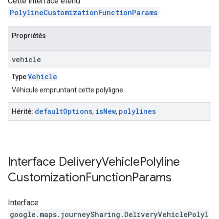
Cette interface étend
PolylineCustomizationFunctionParams
.
Propriétés
vehicle
Vehicle
Type
:
Véhicule empruntant cette polyligne.
default
Options
is
New
polylines
Hérité:
,
,
Interface
Delivery
Vehicle
Polyline
Customization
Function
Params
Interface
google.maps.journeySharing
.
DeliveryVehiclePolyl