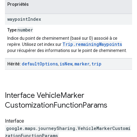
Propriétés
waypoint
Index
number
Type
:
Indice du point de cheminement (basé sur 0) associé à ce
Trip.remainingWaypoints
repère. Utilisez cet index sur
pour récupérer des informations sur le point de cheminement.
default
Options
is
New
marker
trip
Hérité:
,
,
,
Interface
Vehicle
Marker
Customization
Function
Params
Interface
google.maps.journeySharing
.
VehicleMarkerCustomi
zationFunctionParams