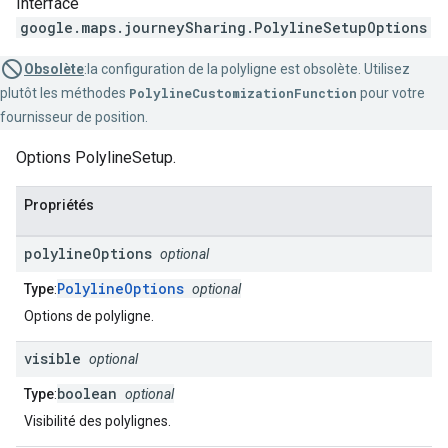
Interface
google.maps.journeySharing
.
PolylineSetupOptions
Obsolète
:la configuration de la polyligne est obsolète. Utilisez
plutôt les méthodes
PolylineCustomizationFunction
pour votre
fournisseur de position.
Options PolylineSetup.
Propriétés
polyline
Options
optional
PolylineOptions
Type
:
optional
Options de polyligne.
visible
optional
boolean
Type
:
optional
Visibilité des polylignes.