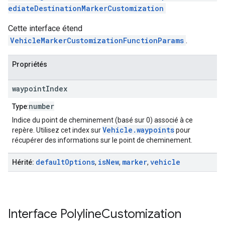
ediateDestinationMarkerCustomization
Cette interface étend
VehicleMarkerCustomizationFunctionParams
.
Propriétés
waypoint
Index
number
Type
:
Indice du point de cheminement (basé sur 0) associé à ce
Vehicle.waypoints
repère. Utilisez cet index sur
pour
récupérer des informations sur le point de cheminement.
default
Options
is
New
marker
vehicle
Hérité:
,
,
,
Interface
Polyline
Customization