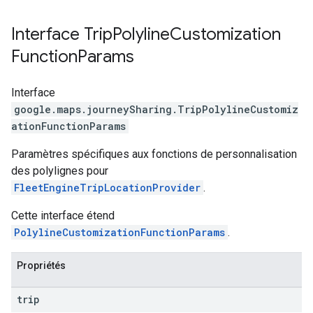
Interface
Trip
Polyline
Customization
Function
Params
Interface
google.maps.journeySharing
.
TripPolylineCustomiz
ationFunctionParams
Paramètres spécifiques aux fonctions de personnalisation
des polylignes pour
FleetEngineTripLocationProvider
.
Cette interface étend
PolylineCustomizationFunctionParams
.
Propriétés
trip