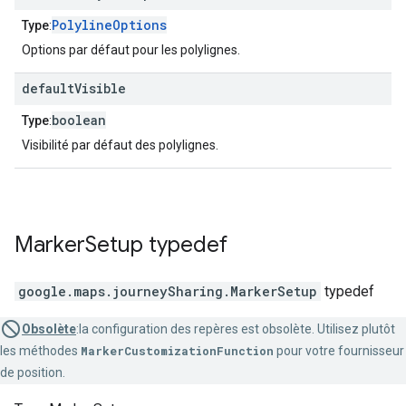
PolylineOptions
Type
:
Options par défaut pour les polylignes.
default
Visible
boolean
Type
:
Visibilité par défaut des polylignes.
Marker
Setup
typedef
google.maps.journeySharing
.
MarkerSetup
typedef
Obsolète
:la configuration des repères est obsolète. Utilisez plutôt
les méthodes
MarkerCustomizationFunction
pour votre fournisseur
de position.