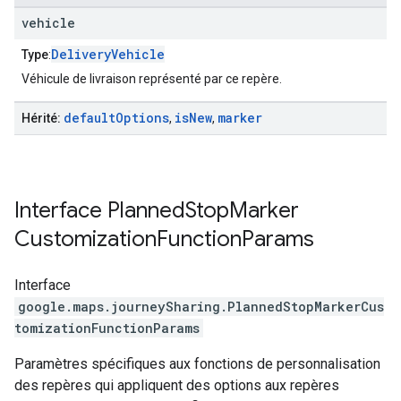
vehicle
DeliveryVehicle
Type
:
Véhicule de livraison représenté par ce repère.
default
Options
is
New
marker
Hérité:
,
,
Interface
Planned
Stop
Marker
Customization
Function
Params
Interface
google.maps.journeySharing
.
PlannedStopMarkerCus
tomizationFunctionParams
Paramètres spécifiques aux fonctions de personnalisation
des repères qui appliquent des options aux repères