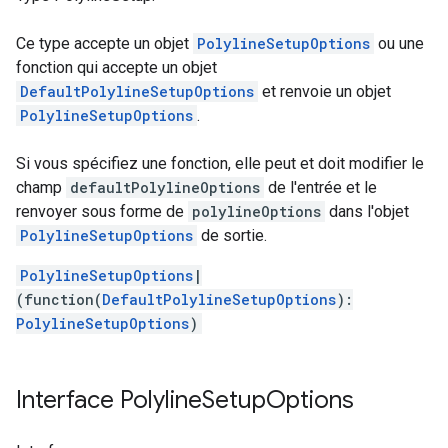
Ce type accepte un objet
PolylineSetupOptions
ou une
fonction qui accepte un objet
DefaultPolylineSetupOptions
et renvoie un objet
PolylineSetupOptions
.
Si vous spécifiez une fonction, elle peut et doit modifier le
champ
defaultPolylineOptions
de l'entrée et le
renvoyer sous forme de
polylineOptions
dans l'objet
PolylineSetupOptions
de sortie.
PolylineSetupOptions
|
(function(
DefaultPolylineSetupOptions
):
PolylineSetupOptions
)
Interface
Polyline
Setup
Options