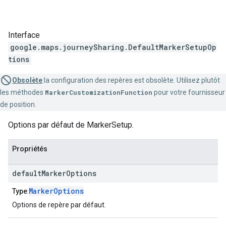
Interface
google.maps.journeySharing
.
DefaultMarkerSetupOp
tions
Obsolète
:la configuration des repères est obsolète. Utilisez plutôt
les méthodes
MarkerCustomizationFunction
pour votre fournisseur
de position.
Options par défaut de MarkerSetup.
Propriétés
default
Marker
Options
MarkerOptions
Type
:
Options de repère par défaut.