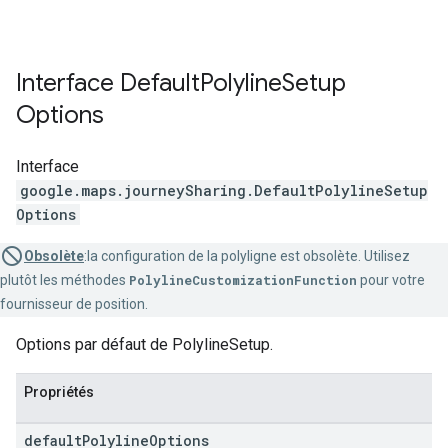
Interface
Default
Polyline
Setup
Options
Interface
google.maps.journeySharing
.
DefaultPolylineSetup
Options
Obsolète
:la configuration de la polyligne est obsolète. Utilisez
plutôt les méthodes
PolylineCustomizationFunction
pour votre
fournisseur de position.
Options par défaut de PolylineSetup.
Propriétés
default
Polyline
Options