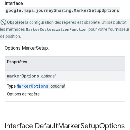
Interface
google.maps.journeySharing
.
MarkerSetupOptions
Obsolète
:la configuration des repères est obsolète. Utilisez plutôt
les méthodes
MarkerCustomizationFunction
pour votre fournisseur
de position.
Options MarkerSetup.
Propriétés
marker
Options
optional
MarkerOptions
Type
:
optional
Options de repère.
Interface
Default
Marker
Setup
Options