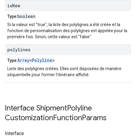
is
New
boolean
Type
:
Si la valeur est "true", la liste des polylignes a été créée et la
fonction de personnalisation des polylignes est appelée pour la
première fois. Sinon, cette valeur est "false".
polylines
Array
<
Polyline
>
Type
:
Liste des polylignes créées. Elles sont disposées de manière
séquentielle pour former l'itinéraire affiché.
Interface
Shipment
Polyline
Customization
Function
Params
Interface