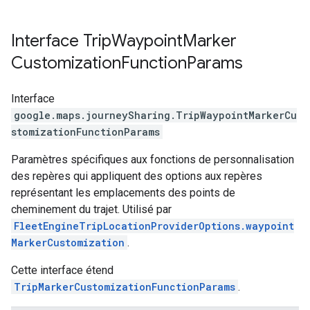
Interface
Trip
Waypoint
Marker
Customization
Function
Params
Interface
google.maps.journeySharing
.
TripWaypointMarkerCu
stomizationFunctionParams
Paramètres spécifiques aux fonctions de personnalisation
des repères qui appliquent des options aux repères
représentant les emplacements des points de
cheminement du trajet. Utilisé par
FleetEngineTripLocationProviderOptions.waypoint
MarkerCustomization
.
Cette interface étend
TripMarkerCustomizationFunctionParams
.