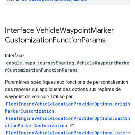
Interface
Vehicle
Waypoint
Marker
Customization
Function
Params
Interface
google.maps.journeySharing
.
VehicleWaypointMarke
rCustomizationFunctionParams
Paramètres spécifiques aux fonctions de personnalisation
des repères qui appliquent des options aux repères de
waypoint de véhicule. Utilisé par
FleetEngineVehicleLocationProviderOptions.origin
MarkerCustomization
,
FleetEngineVehicleLocationProviderOptions.destin
ationMarkerCustomization
et
FleetEngineVehicleLocationProviderOptions.interm