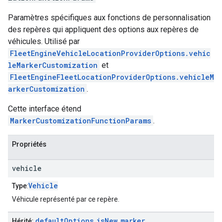
Paramètres spécifiques aux fonctions de personnalisation
des repères qui appliquent des options aux repères de
véhicules. Utilisé par
FleetEngineVehicleLocationProviderOptions.vehic
leMarkerCustomization
et
FleetEngineFleetLocationProviderOptions.vehicleM
arkerCustomization
.
Cette interface étend
MarkerCustomizationFunctionParams
.
Propriétés
vehicle
Vehicle
Type
:
Véhicule représenté par ce repère.
default
Options
is
New
marker
Hérité:
,
,