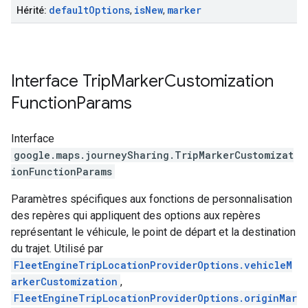
default
Options
is
New
marker
Hérité:
,
,
Interface
Trip
Marker
Customization
Function
Params
Interface
google.maps.journeySharing
.
TripMarkerCustomizat
ionFunctionParams
Paramètres spécifiques aux fonctions de personnalisation
des repères qui appliquent des options aux repères
représentant le véhicule, le point de départ et la destination
du trajet. Utilisé par
FleetEngineTripLocationProviderOptions.vehicleM
arkerCustomization
,
FleetEngineTripLocationProviderOptions.originMar