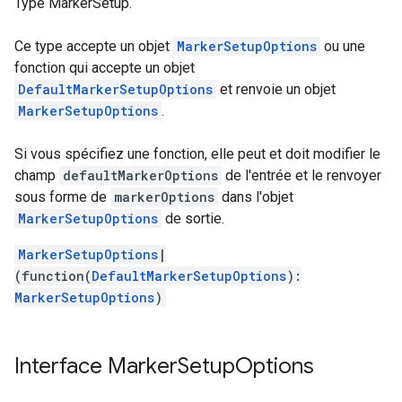
Type MarkerSetup.
Ce type accepte un objet
MarkerSetupOptions
ou une
fonction qui accepte un objet
DefaultMarkerSetupOptions
et renvoie un objet
MarkerSetupOptions
.
Si vous spécifiez une fonction, elle peut et doit modifier le
champ
defaultMarkerOptions
de l'entrée et le renvoyer
sous forme de
markerOptions
dans l'objet
MarkerSetupOptions
de sortie.
MarkerSetupOptions
|
(function(
DefaultMarkerSetupOptions
):
MarkerSetupOptions
)
Interface
Marker
Setup
Options