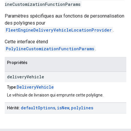
ineCustomizationFunctionParams
Paramètres spécifiques aux fonctions de personnalisation
des polylignes pour
FleetEngineDeliveryVehicleLocationProvider
.
Cette interface étend
PolylineCustomizationFunctionParams
.
Propriétés
delivery
Vehicle
DeliveryVehicle
Type
:
Le véhicule de livraison qui emprunte cette polyligne.
default
Options
is
New
polylines
Hérité:
,
,