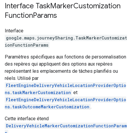
Interface
Task
Marker
Customization
Function
Params
Interface
google.maps.journeySharing
.
TaskMarkerCustomizat
ionFunctionParams
Paramètres spécifiques aux fonctions de personnalisation
des repères qui appliquent des options aux repères
représentant les emplacements de tâches planifiés ou
réels. Utilisé par
FleetEngineDeliveryVehicleLocationProviderOptio
ns.taskMarkerCustomization
et
FleetEngineDeliveryVehicleLocationProviderOptio
ns.taskOutcomeMarkerCustomization
.
Cette interface étend
DeliveryVehicleMarkerCustomizationFunctionParam
s
.