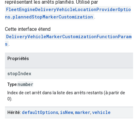
représentant les arrêts planifiés. Utilisé par
FleetEngineDeliveryVehicleLocationProviderOptio
ns.plannedStopMarkerCustomization
.
Cette interface étend
DeliveryVehicleMarkerCustomizationFunctionParam
s
.
Propriétés
stop
Index
number
Type
:
Index de cet arrêt dans la liste des arrêts restants (à partir de
0).
default
Options
is
New
marker
vehicle
Hérité:
,
,
,