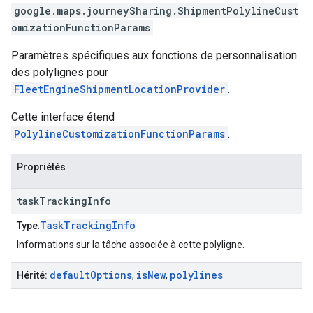
google.maps.journeySharing
.
ShipmentPolylineCust
omizationFunctionParams
Paramètres spécifiques aux fonctions de personnalisation
des polylignes pour
FleetEngineShipmentLocationProvider
.
Cette interface étend
PolylineCustomizationFunctionParams
.
Propriétés
task
Tracking
Info
TaskTrackingInfo
Type
:
Informations sur la tâche associée à cette polyligne.
default
Options
is
New
polylines
Hérité:
,
,