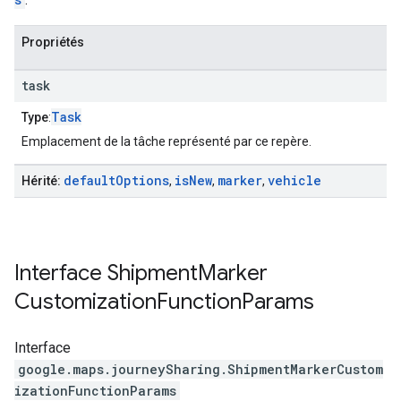
Propriétés
task
Task
Type
:
Emplacement de la tâche représenté par ce repère.
default
Options
is
New
marker
vehicle
Hérité:
,
,
,
Interface
Shipment
Marker
Customization
Function
Params
Interface
google.maps.journeySharing
.
ShipmentMarkerCustom
izationFunctionParams