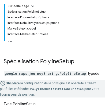
Sur cette page
Spécialisation PolylineSetup
Interface PolylineSetupOptions
Interface DefaultPolylineSetupOptions
MarkerSetup typedef
Interface MarkerSetupOptions
Spécialisation
Polyline
Setup
google.maps.journeySharing
.
PolylineSetup
typedef
Obsolète
:la configuration de la polyligne est obsolète. Utilisez
plutôt les méthodes
PolylineCustomizationFunction
pour votre
fournisseur de position.
Type PolylineSetup.