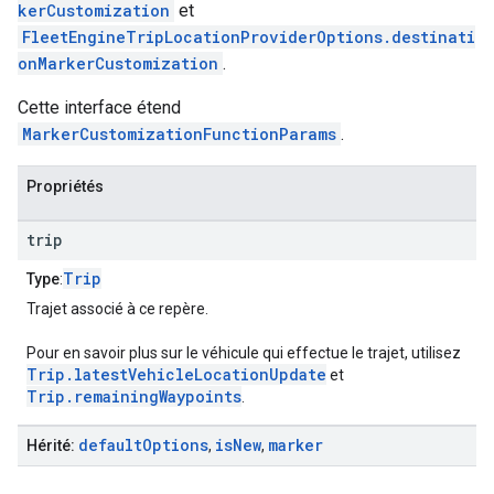
kerCustomization
et
FleetEngineTripLocationProviderOptions.destinati
onMarkerCustomization
.
Cette interface étend
MarkerCustomizationFunctionParams
.
Propriétés
trip
Trip
Type
:
Trajet associé à ce repère.
Pour en savoir plus sur le véhicule qui effectue le trajet, utilisez
Trip.latestVehicleLocationUpdate
et
Trip.remainingWaypoints
.
default
Options
is
New
marker
Hérité:
,
,