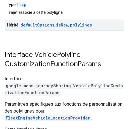
Trip
Type
:
Trajet associé à cette polyligne.
default
Options
is
New
polylines
Hérité:
,
,
Interface
Vehicle
Polyline
Customization
Function
Params
Interface
google.maps.journeySharing
.
VehiclePolylineCusto
mizationFunctionParams
Paramètres spécifiques aux fonctions de personnalisation
des polylignes pour
FleetEngineVehicleLocationProvider
.