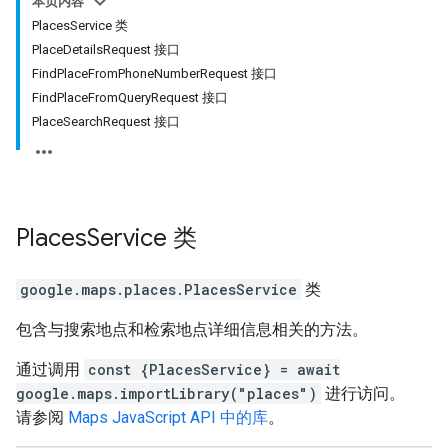
本页内容
PlacesService 类
PlaceDetailsRequest 接口
FindPlaceFromPhoneNumberRequest 接口
FindPlaceFromQueryRequest 接口
PlaceSearchRequest 接口
Places
Service
类
google.maps.places
.
PlacesService
类
包含与搜索地点和检索地点详细信息相关的方法。
通过调用
const {PlacesService} = await
google.maps.importLibrary("places")
进行访问。
请参阅
Maps JavaScript API 中的库
。