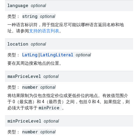
language
optional
string
类型
：
optional
一种语言标识符，用于指定应尽可能以哪种语言返回名称和地
址。请参阅
支持的语言列表
。
location
optional
LatLng
|
LatLngLiteral
类型
：
optional
要在其周边搜索地点的位置。
max
Price
Level
optional
number
类型
：
optional
将结果限制为仅包含指定价位或更低价位的地点。有效值范围介
于 0（最实惠）和 4（最昂贵）之间，包括 0 和 4。如果指定，则
minPrice
必须大于或等于
。
min
Price
Level
optional
number
类型
：
optional