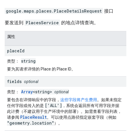
google.maps.places
.
PlaceDetailsRequest
接口
要发送到
PlacesService
的地点详情查询。
属性
place
Id
string
类型
：
要为其请求详情的 Place 的 Place ID。
fields
optional
Array
<string>
类型
：
optional
要包含在详情响应中的字段，
这些字段将产生费用
。如果未指定
['ALL']
任何字段或传入的是
，系统会返回所有可用字段并据
此计费（不建议用于生产环境中的部署）。如需查看字段列表，
PlaceResult
请参阅
。可以使用点路径指定嵌套字段（例如
"geometry.location"
）。