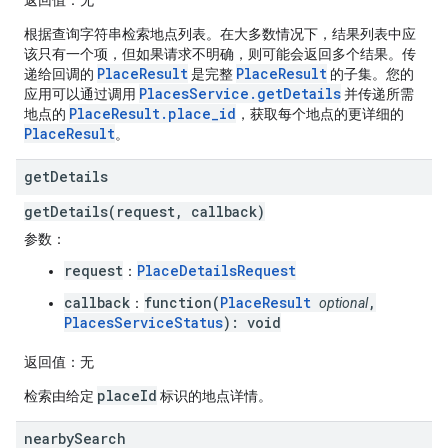
返回值
：无
根据查询字符串检索地点列表。在大多数情况下，结果列表中应
该只有一个项，但如果请求不明确，则可能会返回多个结果。传
PlaceResult
PlaceResult
递给回调的
是完整
的子集。您的
PlacesService.getDetails
应用可以通过调用
并传递所需
PlaceResult.place_id
地点的
，获取每个地点的更详细的
PlaceResult
。
get
Details
getDetails(request, callback)
参数
：
request
PlaceDetailsRequest
：
callback
function(
PlaceResult
,
：
optional
PlacesServiceStatus
): void
返回值
：无
placeId
检索由给定
标识的地点详情。
nearby
Search