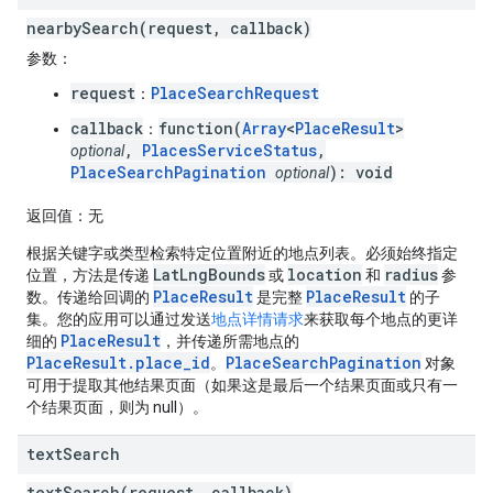
nearbySearch(request, callback)
参数
：
request
PlaceSearchRequest
：
callback
function(
Array
<
PlaceResult
>
：
,
PlacesServiceStatus
,
optional
PlaceSearchPagination
): void
optional
返回值
：无
根据关键字或类型检索特定位置附近的地点列表。必须始终指定
LatLngBounds
location
radius
位置，方法是传递
或
和
参
PlaceResult
PlaceResult
数。传递给回调的
是完整
的子
集。您的应用可以通过发送
地点详情请求
来获取每个地点的更详
PlaceResult
细的
，并传递所需地点的
PlaceResult.place_id
PlaceSearchPagination
。
对象
可用于提取其他结果页面（如果这是最后一个结果页面或只有一
个结果页面，则为 null）。
text
Search
textSearch(request, callback)