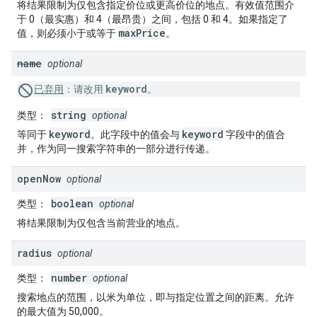
将结果限制为仅包含指定价位或更高价位的地点。有效值范围介
于 0（最实惠）和 4（最昂贵）之间，包括 0 和 4。如果指定了
maxPrice
值，则必须小于或等于
。
name
optional
keyword
已弃用
：
请改用
。
string
类型
：
optional
keyword
keyword
等同于
。此字段中的值会与
字段中的值合
并，作为同一搜索字符串的一部分进行传递。
open
Now
optional
boolean
类型
：
optional
将结果限制为仅包含当前营业的地点。
radius
optional
number
类型
：
optional
搜索地点的范围，以米为单位，即与指定位置之间的距离。允许
的最大值为 50,000。