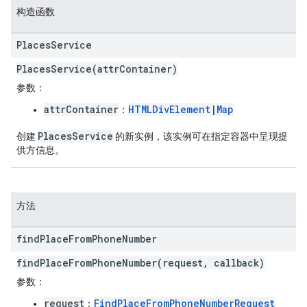
构造函数
Places
Service
PlacesService(attrContainer)
参数
：
attrContainer
HTMLDivElement
|
Map
：
PlacesService
创建
的新实例，该实例可在指定容器中呈现提
供方信息。
方法
find
Place
From
Phone
Number
findPlaceFromPhoneNumber(request, callback)
参数
：
request
FindPlaceFromPhoneNumberRequest
：