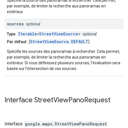
Spécifie la source des panoramas à rechercher. Cela permet,
par exemple, de limiter la recherche aux panoramas en
extérieur.
sources
optional
Iterable
<
StreetViewSource
>
Type
:
optional
StreetViewSource.DEFAULT
Par défaut
: [
]
Spécifie les sources des panoramas à rechercher. Cela permet,
par exemple, de limiter la recherche aux panoramas en
extérieur. Si vous définissez plusieurs sources, l'évaluation sera
basée sur l'intersection de ces sources.
Interface
Street
View
Pano
Request
Interface
google.maps
.
StreetViewPanoRequest