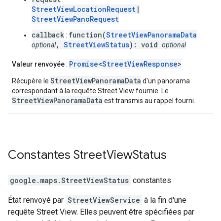
StreetViewLocationRequest
|
StreetViewPanoRequest
callback
function(
StreetViewPanoramaData
:
,
StreetViewStatus
): void
optional
optional
Promise
<
StreetViewResponse
>
Valeur renvoyée
:
StreetViewPanoramaData
Récupère le
d'un panorama
correspondant à la requête Street View fournie. Le
StreetViewPanoramaData
est transmis au rappel fourni.
Constantes
Street
View
Status
google.maps
.
StreetViewStatus
constantes
État renvoyé par
StreetViewService
à la fin d'une
requête Street View. Elles peuvent être spécifiées par