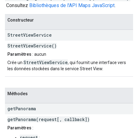
Consultez
Bibliothèques de l'API Maps JavaScript
.
Constructeur
Street
View
Service
StreetViewService()
Paramètres
: aucun
StreetViewService
Crée un
, qui fournit une interface vers
les données stockées dans le service Street View.
Méthodes
get
Panorama
getPanorama(request[, callback])
Paramètres
:
request
: