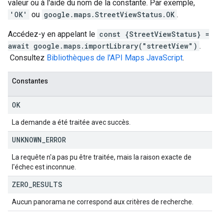
valeur ou à l'aide du nom de la constante. Par exemple,
'OK'
ou
google.maps.StreetViewStatus.OK
.
Accédez-y en appelant le
const {StreetViewStatus} =
await google.maps.importLibrary("streetView")
.
Consultez
Bibliothèques de l'API Maps JavaScript
.
Constantes
OK
La demande a été traitée avec succès.
UNKNOWN
_
ERROR
La requête n'a pas pu être traitée, mais la raison exacte de
l'échec est inconnue.
ZERO
_
RESULTS
Aucun panorama ne correspond aux critères de recherche.