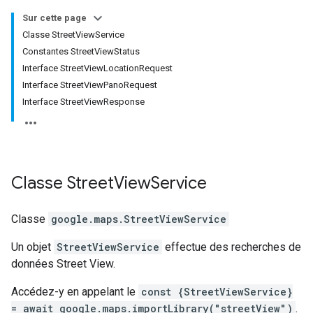
Sur cette page
Classe StreetViewService
Constantes StreetViewStatus
Interface StreetViewLocationRequest
Interface StreetViewPanoRequest
Interface StreetViewResponse
Classe
Street
View
Service
Classe
google.maps
.
StreetViewService
Un objet
StreetViewService
effectue des recherches de
données Street View.
Accédez-y en appelant le
const {StreetViewService}
= await google.maps.importLibrary("streetView")
.