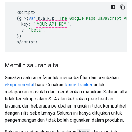
<
script
(
g
=>{
var
h
,
a
,
k
,
p
=
"The Google Maps JavaScript API
key
:
"
YOUR_API_KEY
"
,
v
:
"beta"
,
});
<
/script
>
Memilih saluran alfa
Gunakan saluran alfa untuk mencoba fitur dan perubahan
eksperimental
baru. Gunakan
Issue Tracker
untuk
melaporkan masalah dan memberikan masukan. Saluran alfa
tidak tercakup dalam SLA atau kebijakan penghentian
layanan, dan beberapa perubahan mungkin tidak kompatibel
dengan rilis sebelumnya. Saluran ini hanya ditujukan untuk
pengembangan dan tidak boleh digunakan dalam produksi.
Saluran ini didasarkan pada saluran
beta
, dan diupdate