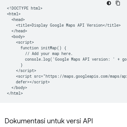
<!DOCTYPE html>

<html>

  <head>

    <title>Display Google Maps API Version</title>

  </head>

  <body>

    <script>

      function initMap() {

        // Add your map here.

        console.log('Google Maps API version: ' + go
      }

    </script>

    <script src="https://maps.googleapis.com/maps/ap
    defer></script>

  </body>

</html>
Dokumentasi untuk versi API