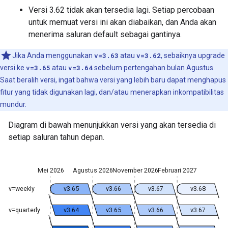
Versi 3.62 tidak akan tersedia lagi. Setiap percobaan
untuk memuat versi ini akan diabaikan, dan Anda akan
menerima saluran default sebagai gantinya.
Jika Anda menggunakan
v=3.63
atau
v=3.62
, sebaiknya upgrade
versi ke
v=3.65
atau
v=3.64
sebelum pertengahan bulan Agustus.
Saat beralih versi, ingat bahwa versi yang lebih baru dapat menghapus
fitur yang tidak digunakan lagi, dan/atau menerapkan inkompatibilitas
mundur.
Diagram di bawah menunjukkan versi yang akan tersedia di
setiap saluran tahun depan.
Mei 2026
Agustus 2026
November 2026
Februari 2027
v=weekly
v3.65
v3.66
v3.67
v3.68
v=quarterly
v3.64
v3.65
v3.66
v3.67