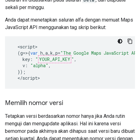
sekali per minggu.
Anda dapat menetapkan saluran alfa dengan memuat Maps
JavaScript API menggunakan tag skrip berikut:
<
script
(
g
=>{
var
h
,
a
,
k
,
p
=
"The Google Maps JavaScript API
key
:
"
YOUR_API_KEY
"
,
v
:
"alpha"
,
});
<
/script
>
Memilih nomor versi
Tetapkan versi berdasarkan nomor hanya jika Anda rutin
menguji dan mengupdate aplikasi. Hal ini karena versi
bernomor pada akhirnya akan dihapus saat versi baru dibuat
setiap kuartal. Anda dapat menentukan nomor versi dengan