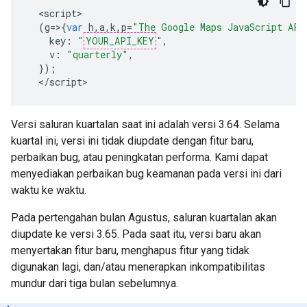
<
script
(
g
=>{
var
h
,
a
,
k
,
p
=
"The Google Maps JavaScript API
key
:
"
YOUR_API_KEY
"
,
v
:
"quarterly"
,
});
<
/script
>
Versi saluran kuartalan saat ini adalah versi 3.64. Selama
kuartal ini, versi ini tidak diupdate dengan fitur baru,
perbaikan bug, atau peningkatan performa. Kami dapat
menyediakan perbaikan bug keamanan pada versi ini dari
waktu ke waktu.
Pada pertengahan bulan Agustus, saluran kuartalan akan
diupdate ke versi 3.65. Pada saat itu, versi baru akan
menyertakan fitur baru, menghapus fitur yang tidak
digunakan lagi, dan/atau menerapkan inkompatibilitas
mundur dari tiga bulan sebelumnya.