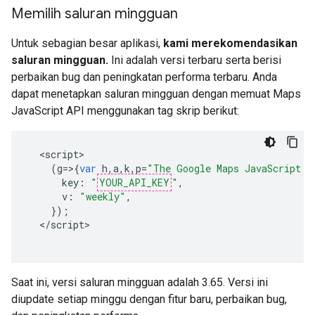
Memilih saluran mingguan
Untuk sebagian besar aplikasi,
kami merekomendasikan
saluran mingguan.
Ini adalah versi terbaru serta berisi
perbaikan bug dan peningkatan performa terbaru. Anda
dapat menetapkan saluran mingguan dengan memuat Maps
JavaScript API menggunakan tag skrip berikut:
<
script
(
g
=>{
var
h
,
a
,
k
,
p
=
"The Google Maps JavaScript A
key
:
"
YOUR_API_KEY
"
,
v
:
"weekly"
,
});
<
/script
Saat ini, versi saluran mingguan adalah 3.65. Versi ini
diupdate setiap minggu dengan fitur baru, perbaikan bug,