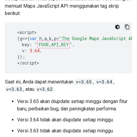
memuat Maps JavaScript API menggunakan tag skrip
berikut:
<
script
(
g
=>{
var
h
,
a
,
k
,
p
=
"The Google Maps JavaScript API
key
:
"
YOUR_API_KEY
"
,
v
:
3.64
,
});
<
/script
>
Saat ini, Anda dapat menentukan
v=3.65
,
v=3.64
,
v=3.63
, atau
v=3.62
.
Versi 3.65 akan diupdate setiap minggu dengan fitur
baru, perbaikan bug, dan peningkatan performa.
Versi 3.64 tidak akan diupdate setiap minggu.
Versi 3.63 tidak akan diupdate setiap minggu.