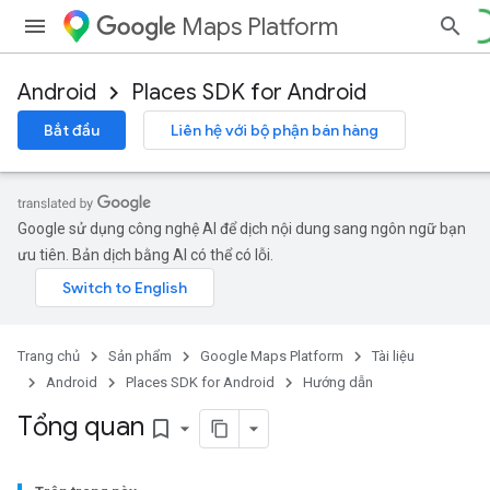
Maps Platform
Android
Places SDK for Android
Bắt đầu
Liên hệ với bộ phận bán hàng
Google sử dụng công nghệ AI để dịch nội dung sang ngôn ngữ bạn
ưu tiên. Bản dịch bằng AI có thể có lỗi.
Trang chủ
Sản phẩm
Google Maps Platform
Tài liệu
Android
Places SDK for Android
Hướng dẫn
Tổng quan
bookmark_border