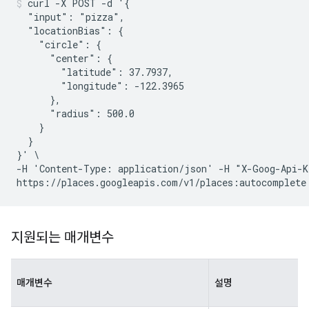
curl -X POST -d '{

  "input": "pizza",

  "locationBias": {

    "circle": {

      "center": {

        "latitude": 37.7937,

        "longitude": -122.3965

      },

      "radius": 500.0

    }

  }

}' \

-H 'Content-Type: application/json' -H "X-Goog-Api-K
지원되는 매개변수
매개변수
설명