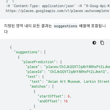
}' \

-H 'Content-Type: application/json' -H "X-Goog-Api-K
지정된 영역 내의 모든 결과는
suggestions
배열에 포함됩니
다.
{
"suggestions"
:
[
{
"placePrediction"
:
{
"place"
:
"places/ChIJkQQVTZqAhYARHxPt2iJk
"placeId"
:
"ChIJkQQVTZqAhYARHxPt2iJkm1Q"
,
"text"
:
{
"text"
:
"Asian Art Museum, Larkin Street
"matches"
:
[
{
"startOffset"
:
6
,
"endOffset"
:
16
}