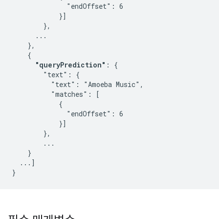
              "endOffset": 6

            }]

        },

      ...

    },

    {

"queryPrediction"
: {

        "text": {

          "text": "Amoeba Music",

          "matches": [

            {

              "endOffset": 6

            }]

        },

        ...

    }

  ...]

}