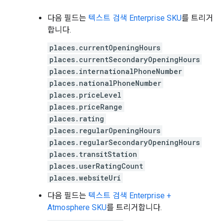
다음 필드는
텍스트 검색 Enterprise SKU
를 트리거
합니다.
places.currentOpeningHours
places.currentSecondaryOpeningHours
places.internationalPhoneNumber
places.nationalPhoneNumber
places.priceLevel
places.priceRange
places.rating
places.regularOpeningHours
places.regularSecondaryOpeningHours
places.transitStation
places.userRatingCount
places.websiteUri
다음 필드는
텍스트 검색 Enterprise +
Atmosphere SKU
를 트리거합니다.