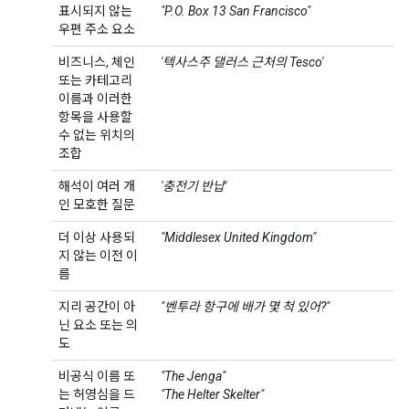
표시되지 않는
"P.O. Box 13 San Francisco"
우편 주소 요소
비즈니스, 체인
'텍사스주 댈러스 근처의 Tesco'
또는 카테고리
이름과 이러한
항목을 사용할
수 없는 위치의
조합
해석이 여러 개
'충전기 반납'
인 모호한 질문
더 이상 사용되
"Middlesex United Kingdom"
지 않는 이전 이
름
지리 공간이 아
"벤투라 항구에 배가 몇 척 있어?"
닌 요소 또는 의
도
비공식 이름 또
"The Jenga"
는 허영심을 드
"The Helter Skelter"