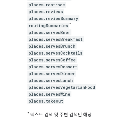
places.restroom
places.reviews
places.reviewSummary
*
routingSummaries
places.servesBeer
places.servesBreakfast
places.servesBrunch
places.servesCocktails
places.servesCoffee
places.servesDessert
places.servesDinner
places.servesLunch
places.servesVegetarianFood
places.servesWine
places.takeout
*
텍스트 검색 및 주변 검색만 해당