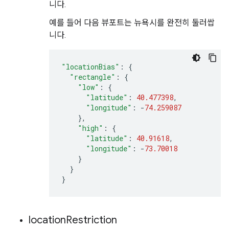
니다.
예를 들어 다음 뷰포트는 뉴욕시를 완전히 둘러쌉
니다.
"locationBias"
:
{
"rectangle"
:
{
"low"
:
{
"latitude"
:
40.477398
,
"longitude"
:
-
74.259087
},
"high"
:
{
"latitude"
:
40.91618
,
"longitude"
:
-
73.70018
}
}
}
location
Restriction