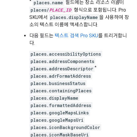
*
places.name
필드에는 장소
리소스 이름
이
places/
PLACE_ID
형식으로 포함됩니다. Pro
SKU에서
places.displayName
을 사용하여 장
소의 텍스트 이름에 액세스합니다.
다음 필드는
텍스트 검색 Pro SKU
를 트리거합니
다.
places.accessibilityOptions
places.addressComponents
*
places.addressDescriptor
places.adrFormatAddress
places.businessStatus
places.containingPlaces
places.displayName
places.formattedAddress
places.googleMapsLinks
places.googleMapsUri
places.iconBackgroundColor
places.iconMaskBaseUri