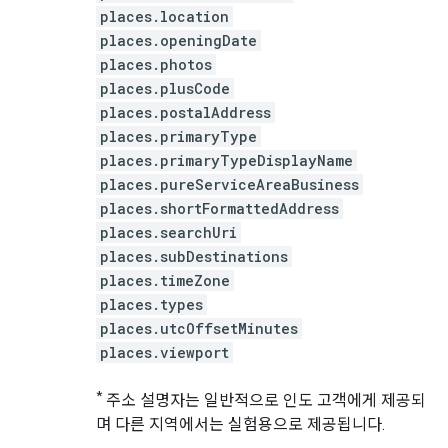
places.location
places.openingDate
places.photos
places.plusCode
places.postalAddress
places.primaryType
places.primaryTypeDisplayName
places.pureServiceAreaBusiness
places.shortFormattedAddress
places.searchUri
places.subDestinations
places.timeZone
places.types
places.utcOffsetMinutes
places.viewport
*
주소 설명자는 일반적으로 인도 고객에게 제공되
며 다른 지역에서는 실험용으로 제공됩니다.