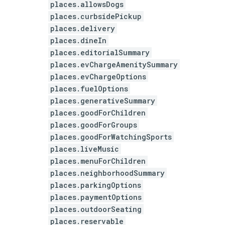
places.allowsDogs
places.curbsidePickup
places.delivery
places.dineIn
places.editorialSummary
places.evChargeAmenitySummary
places.evChargeOptions
places.fuelOptions
places.generativeSummary
places.goodForChildren
places.goodForGroups
places.goodForWatchingSports
places.liveMusic
places.menuForChildren
places.neighborhoodSummary
places.parkingOptions
places.paymentOptions
places.outdoorSeating
places.reservable