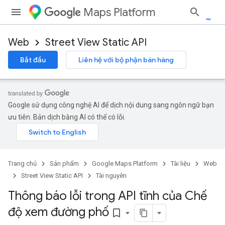
Maps Platform
Web
Street View Static API
Bắt đầu
Liên hệ với bộ phận bán hàng
Google sử dụng công nghệ AI để dịch nội dung sang ngôn ngữ bạn
ưu tiên. Bản dịch bằng AI có thể có lỗi.
Trang chủ
Sản phẩm
Google Maps Platform
Tài liệu
Web
Street View Static API
Tài nguyên
Thông báo lỗi trong API tĩnh của Chế
độ xem đường phố
bookmark_border