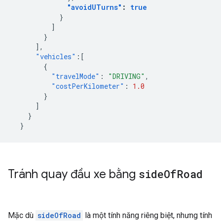
"avoidUTurns"
:
true
}
]
}
],
"vehicles"
:[
{
"travelMode"
:
"DRIVING"
,
"costPerKilometer"
:
1.0
}
]
}
}
Tránh quay đầu xe bằng
side
Of
Road
Mặc dù
sideOfRoad
là một tính năng riêng biệt, nhưng tính