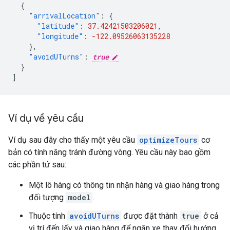
{
"arrivalLocation"
:
{
"latitude"
:
37.42421503206021
,
"longitude"
:
-122.09526063135228
},
"avoidUTurns"
:
true
}
]
Ví dụ về yêu cầu
Ví dụ sau đây cho thấy một yêu cầu
optimizeTours
cơ
bản có tính năng tránh đường vòng. Yêu cầu này bao gồm
các phần tử sau:
Một lô hàng có thông tin nhận hàng và giao hàng trong
đối tượng
model
.
Thuộc tính
avoidUTurns
được đặt thành
true
ở cả
vị trí đến lấy và giao hàng để ngăn xe thay đổi hướng