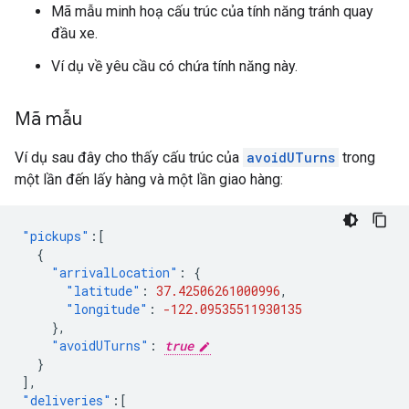
Mã mẫu minh hoạ cấu trúc của tính năng tránh quay
đầu xe.
Ví dụ về yêu cầu có chứa tính năng này.
Mã mẫu
Ví dụ sau đây cho thấy cấu trúc của
avoidUTurns
trong
một lần đến lấy hàng và một lần giao hàng:
"pickups"
:[
{
"arrivalLocation"
:
{
"latitude"
:
37.42506261000996
,
"longitude"
:
-122.09535511930135
},
"avoidUTurns"
:
true
}
],
"deliveries"
:[