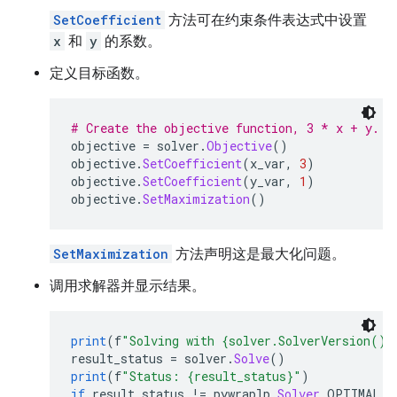
SetCoefficient
方法可在约束条件表达式中设置
x
和
y
的系数。
定义目标函数。
# Create the objective function, 3 * x + y.
objective 
=
 solver
.
Objective
()
objective
.
SetCoefficient
(
x_var
,
3
)
objective
.
SetCoefficient
(
y_var
,
1
)
objective
.
SetMaximization
()
SetMaximization
方法声明这是最大化问题。
调用求解器并显示结果。
print
(
f
"Solving with {solver.SolverVersion()}
result_status 
=
 solver
.
Solve
()
print
(
f
"Status: {result_status}"
)
if
 result_status 
!=
 pywraplp
.
Solver
.
OPTIMAL
: