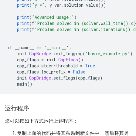
print
(
"y ="
,
 y_var
.
solution_value
())
print
(
"Advanced usage:"
)
print
(
f
"Problem solved in {solver.wall_time():d}
print
(
f
"Problem solved in {solver.iterations():d
if
 __name__ 
==
"__main__"
:
    init
.
CppBridge
.
init_logging
(
"basic_example.py"
)
    cpp_flags 
=
 init
.
CppFlags
()
    cpp_flags
.
stderrthreshold 
=
True
    cpp_flags
.
log_prefix 
=
False
    init
.
CppBridge
.
set_flags
(
cpp_flags
)
    main
()
运行程序
您可以按如下方式运行上述程序：
复制上面的代码并将其粘贴到新文件中，然后将其另