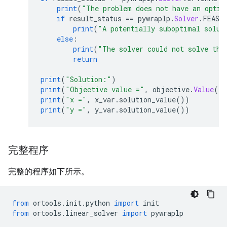
print
(
"The problem does not have an optim
if
 result_status 
==
 pywraplp
.
Solver
.
FEASI
print
(
"A potentially suboptimal solut
else
:
print
(
"The solver could not solve the
return
print
(
"Solution:"
)
print
(
"Objective value ="
,
 objective
.
Value
()
print
(
"x ="
,
 x_var
.
solution_value
())
print
(
"y ="
,
 y_var
.
solution_value
())
完整程序
完整的程序如下所示。
from
 ortools
.
init
.
python 
import
 init
from
 ortools
.
linear_solver 
import
 pywraplp