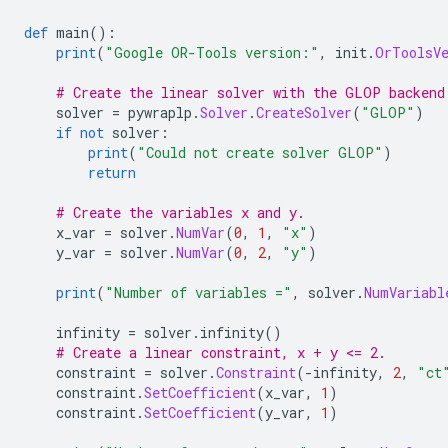
def
 main
():
print
(
"Google OR-Tools version:"
,
 init
.
OrToolsV
# Create the linear solver with the GLOP backend
    solver 
=
 pywraplp
.
Solver
.
CreateSolver
(
"GLOP"
)
if
not
 solver
:
print
(
"Could not create solver GLOP"
)
return
# Create the variables x and y.
    x_var 
=
 solver
.
NumVar
(
0
,
1
,
"x"
)
    y_var 
=
 solver
.
NumVar
(
0
,
2
,
"y"
)
print
(
"Number of variables ="
,
 solver
.
NumVariabl
    infinity 
=
 solver
.
infinity
()
# Create a linear constraint, x + y <= 2.
    constraint 
=
 solver
.
Constraint
(-
infinity
,
2
,
"ct
    constraint
.
SetCoefficient
(
x_var
,
1
)
    constraint
.
SetCoefficient
(
y_var
,
1
)