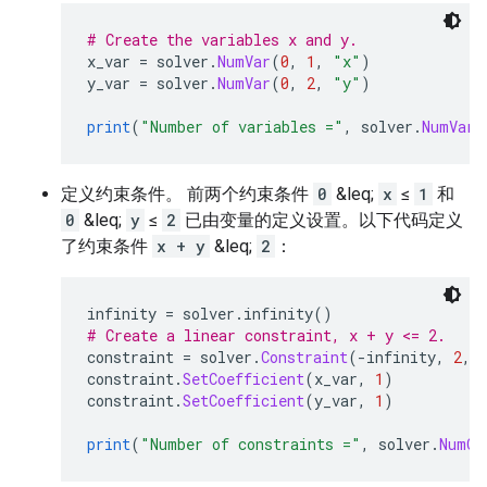
# Create the variables x and y.
x_var 
=
 solver
.
NumVar
(
0
,
1
,
"x"
)
y_var 
=
 solver
.
NumVar
(
0
,
2
,
"y"
)
print
(
"Number of variables ="
,
 solver
.
NumVari
定义约束条件。 前两个约束条件
0
&leq;
x
≤
1
和
0
&leq;
y
≤
2
已由变量的定义设置。以下代码定义
了约束条件
x + y
&leq;
2
：
infinity 
=
 solver
.
infinity
()
# Create a linear constraint, x + y <= 2.
constraint 
=
 solver
.
Constraint
(-
infinity
,
2
,
constraint
.
SetCoefficient
(
x_var
,
1
)
constraint
.
SetCoefficient
(
y_var
,
1
)
print
(
"Number of constraints ="
,
 solver
.
NumCo