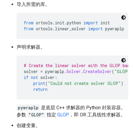
导入所需的库。
from
 ortools
.
init
.
python 
import
 init
from
 ortools
.
linear_solver 
import
 pywraplp
声明求解器。
# Create the linear solver with the GLOP back
solver 
=
 pywraplp
.
Solver
.
CreateSolver
(
"GLOP"
)
if
not
 solver
:
print
(
"Could not create solver GLOP"
)
return
pywraplp
是底层 C++ 求解器的 Python 封装容器。
参数
"GLOP"
指定
GLOP
，即 OR 工具线性求解器。
创建变量。