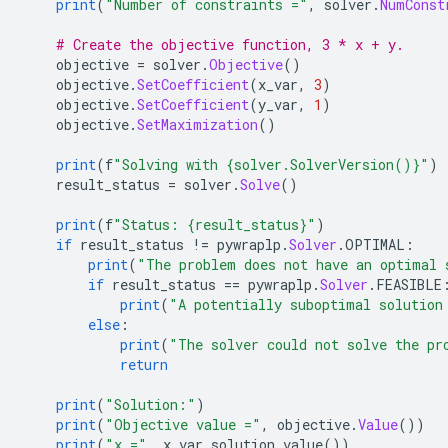
print
(
"Number of constraints ="
,
 solver
.
NumConst
# Create the objective function, 3 * x + y.
    objective 
=
 solver
.
Objective
()
    objective
.
SetCoefficient
(
x_var
,
3
)
    objective
.
SetCoefficient
(
y_var
,
1
)
    objective
.
SetMaximization
()
print
(
f
"Solving with {solver.SolverVersion()}"
)
    result_status 
=
 solver
.
Solve
()
print
(
f
"Status: {result_status}"
)
if
 result_status 
!=
 pywraplp
.
Solver
.
OPTIMAL
:
print
(
"The problem does not have an optimal 
if
 result_status 
==
 pywraplp
.
Solver
.
FEASIBLE
print
(
"A potentially suboptimal solution
else
:
print
(
"The solver could not solve the pr
return
print
(
"Solution:"
)
print
(
"Objective value ="
,
 objective
.
Value
())
print
(
"x ="
,
 x_var
.
solution_value
())