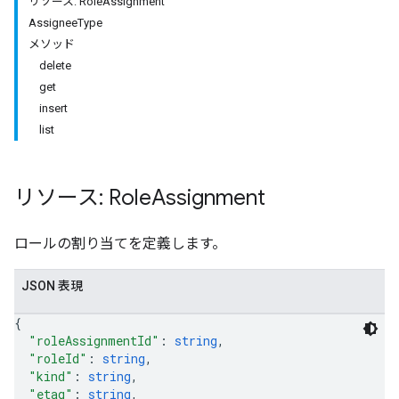
リソース: RoleAssignment
AssigneeType
メソッド
delete
get
insert
list
リソース: Role
Assignment
ロールの割り当てを定義します。
JSON 表現
{
"roleAssignmentId"
: 
string
,
"roleId"
: 
string
,
"kind"
: 
string
,
"etag"
: 
string
,