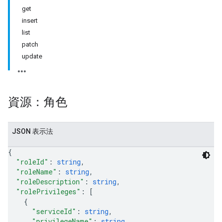
get
insert
list
patch
update
資源：角色
JSON 表示法
{
"roleId"
: 
string
,
"roleName"
: 
string
,
"roleDescription"
: 
string
,
"rolePrivileges"
: 
[
{
"serviceId"
: 
string
,
"privilegeName"
: 
string