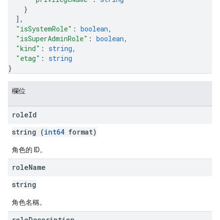
}
]
,
"isSystemRole"
: 
boolean
,
"isSuperAdminRole"
: 
boolean
,
"kind"
: 
string
,
"etag"
: 
string
}
欄位
role
Id
string (
int64
format)
角色的 ID。
role
Name
string
角色名稱。
role
Description