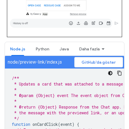
Node.js
Python
Java
Daha fazla
node/preview-link/index.js
GitHub'da göster
/**
 * Updates a card that was attached to a message w
 *
 * @param {Object} event The event object from Ch
 *
 * @return {Object} Response from the Chat app. Ei
 * the message with the previewed link, or an upda
 */
function
onCardClick
(
event
)
{