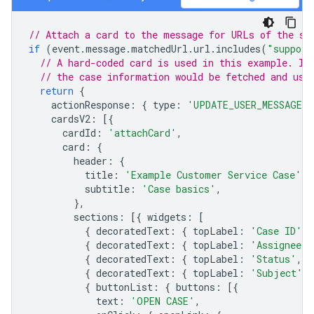
// Attach a card to the message for URLs of the su
if
(
event
.
message
.
matchedUrl
.
url
.
includes
(
"support
// A hard-coded card is used in this example. In
// the case information would be fetched and use
return
{
actionResponse
:
{
type
:
'UPDATE_USER_MESSAGE_C
cardsV2
:
[{
cardId
:
'attachCard'
,
card
:
{
header
:
{
title
:
'Example Customer Service Case'
,
subtitle
:
'Case basics'
,
},
sections
:
[{
widgets
:
[
{
decoratedText
:
{
topLabel
:
'Case ID'
,
{
decoratedText
:
{
topLabel
:
'Assignee'
,
{
decoratedText
:
{
topLabel
:
'Status'
,
t
{
decoratedText
:
{
topLabel
:
'Subject'
,
{
buttonList
:
{
buttons
:
[{
text
:
'OPEN CASE'
,