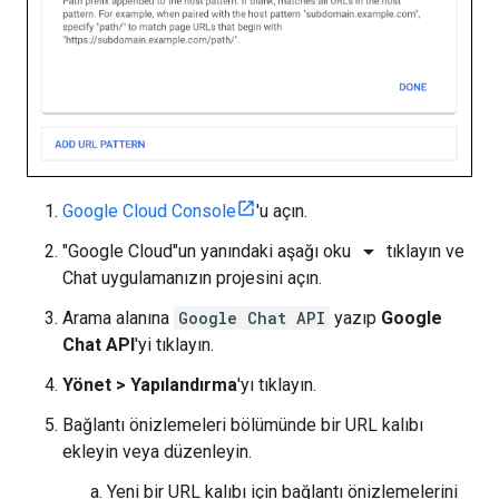
Google Cloud Console
'u açın.
arrow_drop_down
"Google Cloud"un yanındaki aşağı oku
tıklayın ve
Chat uygulamanızın projesini açın.
Arama alanına
Google Chat API
yazıp
Google
Chat API
'yi tıklayın.
Yönet
>
Yapılandırma
'yı tıklayın.
Bağlantı önizlemeleri bölümünde bir URL kalıbı
ekleyin veya düzenleyin.
Yeni bir URL kalıbı için bağlantı önizlemelerini