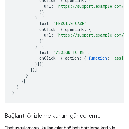
onClick
:
{
openLink
:
{
url
:
'https://support.example.com/or
}},
},
{
text
:
'RESOLVE CASE'
,
onClick
:
{
openLink
:
{
url
:
'https://support.example.com/or
}},
},
{
text
:
'ASSIGN TO ME'
,
onClick
:
{
action
:
{
function
:
'assign
}]}}
]}]
}
}]
};
}
Bağlantı önizleme kartını güncelleme
Chat uygulamanız, kullanıcılar bağlantı önizleme kartıyla