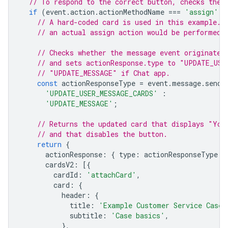
// To respond to the correct button, checks the 
if
(
event
.
action
.
actionMethodName
===
'assign'
)
// A hard-coded card is used in this example. 
// an actual assign action would be performed 
// Checks whether the message event originated
// and sets actionResponse.type to "UPDATE_USE
// "UPDATE_MESSAGE" if Chat app.
const
actionResponseType
=
event
.
message
.
sende
'UPDATE_USER_MESSAGE_CARDS'
:
'UPDATE_MESSAGE'
;
// Returns the updated card that displays "You
// and that disables the button.
return
{
actionResponse
:
{
type
:
actionResponseType
}
cardsV2
:
[{
cardId
:
'attachCard'
,
card
:
{
header
:
{
title
:
'Example Customer Service Case'
subtitle
:
'Case basics'
,
},