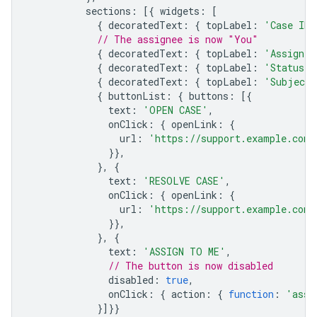
sections
:
[{
widgets
:
[
{
decoratedText
:
{
topLabel
:
'Case ID'
// The assignee is now "You"
{
decoratedText
:
{
topLabel
:
'Assignee
{
decoratedText
:
{
topLabel
:
'Status'
,
{
decoratedText
:
{
topLabel
:
'Subject'
{
buttonList
:
{
buttons
:
[{
text
:
'OPEN CASE'
,
onClick
:
{
openLink
:
{
url
:
'https://support.example.com/
}},
},
{
text
:
'RESOLVE CASE'
,
onClick
:
{
openLink
:
{
url
:
'https://support.example.com/
}},
},
{
text
:
'ASSIGN TO ME'
,
// The button is now disabled
disabled
:
true
,
onClick
:
{
action
:
{
function
:
'assi
}]}}