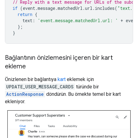
// Reply with a text message for URLs of the subdo
if
(
event
.
message
.
matchedUrl
.
url
.
includes
(
"text.ex
return
{
text
:
'event.message.matchedUrl.url: '
+
event
};
}
Bağlantının önizlemesini içeren bir kart
ekleme
Önizlenen bir bağlantıya
kart
eklemek için
UPDATE_USER_MESSAGE_CARDS
türünde bir
ActionResponse
döndürün. Bu örnekte temel bir kart
ekleniyor.