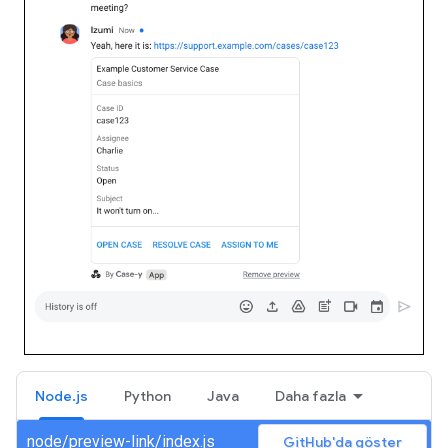
Node.js
Python
Java
Daha fazla
node/preview-link/index.js
GitHub'da göster