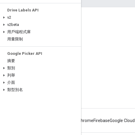
Drive Labels API
v2
互動交流
v2beta
Google Developer Program
用戶端程式庫
Google Developer Groups
用量限制
Google Developer Experts
Google Picker API
Accelerators
摘要
Google Cloud & NVIDIA
類別
列舉
介面
類型別名
Android
Chrome
Firebase
Google Cloud