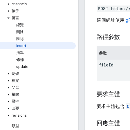
channels
POST https:/
孩子
留言
這個網址使用
g
總覽
刪除
路徑參數
獲得
insert
參數
清單
修補
file
Id
update
硬碟
檔案
父母
要求主體
權限
屬性
要求主體包含
C
回覆
revisions
回應主體
類型