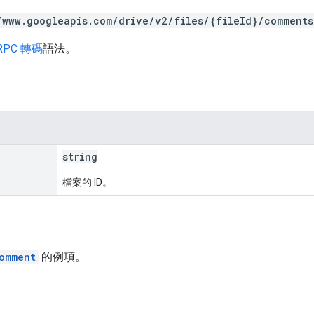
/www.googleapis.com/drive/v2/files/{fileId}/comments
RPC 轉碼
語法。
string
檔案的 ID。
omment
的例項。