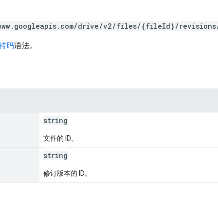
www.googleapis.com/drive/v2/files/{fileId}/revisions
 转码
语法。
string
文件的 ID。
string
修订版本的 ID。