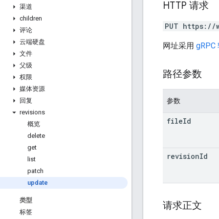
HTTP 请求
渠道
children
PUT https://
评论
云端硬盘
网址采用
gRPC
文件
父级
路径参数
权限
媒体资源
参数
回复
revisions
file
Id
概览
delete
get
revision
Id
list
patch
update
类型
请求正文
标签