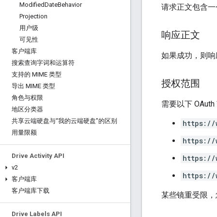
Modified
Date
Behavior
请求正文包含
Projection
用户级
响应正文
可见性
客户端库
如果成功，则响
搜索查询字词和运算符
支持的 MIME 类型
授权范围
导出 MIME 类型
角色与权限
需要以下 OAut
地区分类器
共享云端硬盘与“我的云端硬盘”的区别
https://
用量限额
https://
Drive Activity API
https://
v2
https://
客户端库
客户端库下载
某些镜重受限，
Drive Labels API