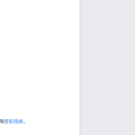
阅
授权指南
。