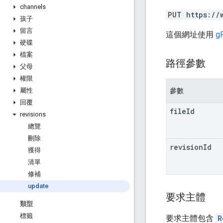
channels
PUT https://
孩子
留言
這個網址使用
g
硬碟
檔案
路徑參數
父母
權限
參數
屬性
回覆
file
Id
revisions
總覽
刪除
revision
Id
獲得
清單
修補
update
要求主體
類型
標籤
要求主體包含
R