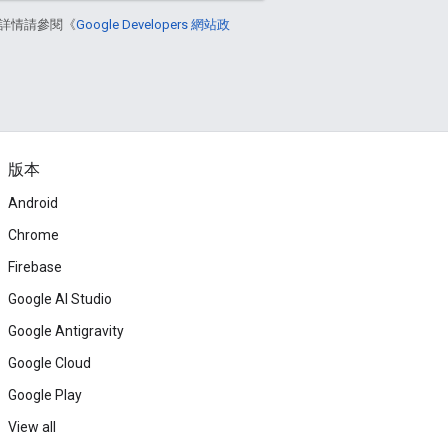
詳情請參閱《
Google Developers 網站政
版本
Android
Chrome
Firebase
Google AI Studio
Google Antigravity
Google Cloud
Google Play
View all