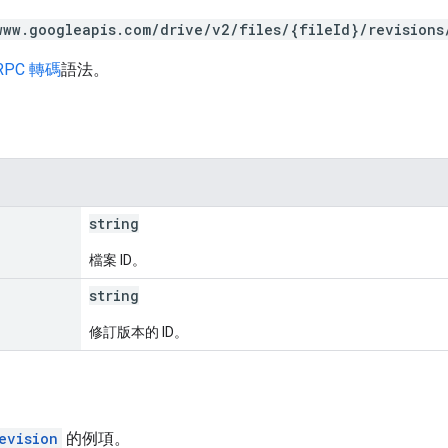
www.googleapis.com/drive/v2/files/{fileId}/revisions
RPC 轉碼
語法。
string
檔案 ID。
string
修訂版本的 ID。
evision
的例項。