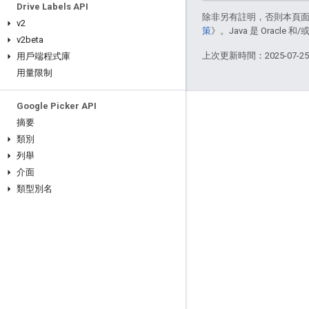
Drive Labels API
除非另有註明，否則本頁
v2
策
》。Java 是 Oracl
v2beta
上次更新時間：2025-07-2
用戶端程式庫
用量限制
Google Picker API
互動交流
摘要
類別
Google Developer Program
列舉
Google Developer Groups
介面
Google Developer Experts
類型別名
Accelerators
Google Cloud & NVIDIA