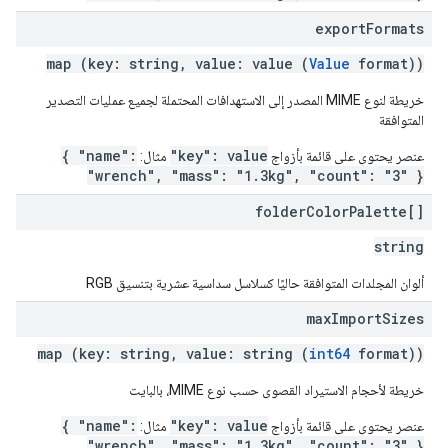
export
Formats
map (key: string, value: value (
Value
format))
خريطة لنوع MIME المصدر إلى الاستهدافات المحتملة لجميع عمليات التصدير
المتوافقة
{ "name":
"key": value
عنصر يحتوي على قائمة بأزواج
مثال:
"wrench", "mass": "1.3kg", "count": "3" }
folder
Color
Palette[]
string
ألوان المجلدات المتوافقة حاليًا كسلاسل سداسية عشرية بتنسيق RGB
max
Import
Sizes
map (key: string, value: string (
int64
format))
خريطة لأحجام الاستيراد القصوى حسب نوع MIME، بالبايت
{ "name":
"key": value
عنصر يحتوي على قائمة بأزواج
مثال:
"wrench", "mass": "1.3kg", "count": "3" }