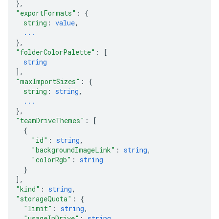
}
,
"exportFormats"
: 
{
string
: 
value
,
...
}
,
"folderColorPalette"
: 
[
string
]
,
"maxImportSizes"
: 
{
string
: 
string
,
...
}
,
"teamDriveThemes"
: 
[
{
"id"
: 
string
,
"backgroundImageLink"
: 
string
,
"colorRgb"
: 
string
}
]
,
"kind"
: 
string
,
"storageQuota"
: 
{
"limit"
: 
string
,
"usageInDrive"
: 
string
,