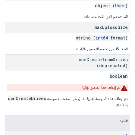
object (
User
)
المستخدم الذي تمّت مصادقته
max
Upload
Size
string (
int64
format)
الحد الأقصى لحجم التحميل بالبايت
can
Create
Team
Drives
(deprecated)
boolean
تم إيقاف هذا العنصر نهائيًا.
canCreateDrives
تم إيقاف هذه السياسة نهائيًا، لذا يُرجى استخدام سياسة
بدلاً منها.
الطُرق