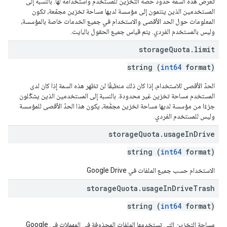
تعرض هذه السمة حدود حصة التخزين للمستخدم واستخدامه لها. بالنسبة إلى
المستخدمين الذين ينتمون إلى مؤسسة لديها مساحة تخزين مجمّعة، تكون
المعلومات حول الحد الأقصى والاستخدام في جميع الخدمات خاصة بالمؤسسة،
وليس بالمستخدم الفردي. يتم قياس جميع الحقول بالبايت.
storage
Quota
.
limit
string (
int64
format)
الحدّ الأقصى للاستخدام، إذا كان ذلك منطبقًا لن تظهر هذه السمة إذا كان لدى
المستخدم مساحة تخزين غير محدودة. بالنسبة إلى المستخدمين الذين يشكّلون
جزءًا من مؤسسة لديها مساحة تخزين مجمَّعة، يكون هذا الحدّ الأقصى للمؤسسة
وليس للمستخدم الفردي.
storage
Quota
.
usage
In
Drive
string (
int64
format)
الاستخدام حسب جميع الملفات في Google Drive
storage
Quota
.
usage
In
Drive
Trash
string (
int64
format)
مساحة التخزين التي تستخدمها الملفات المحذوفة في المهملات في Google