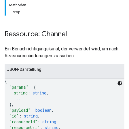
Methoden
stop
Ressource: Channel
Ein Benachrichtigungskanal, der verwendet wird, um nach
Ressourcenänderungen zu suchen.
JSON-Darstellung
{
"params"
: 
{
string
: 
string
,
...
}
,
"payload"
: 
boolean
,
"id"
: 
string
,
"resourceId"
: 
string
,
"resourceUri"
: 
string
,