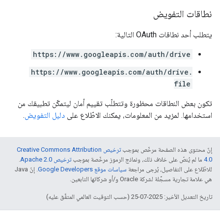
نطاقات التفويض
يتطلب أحد نطاقات OAuth التالية:
https://www.googleapis.com/auth/drive
https://www.googleapis.com/auth/drive.
file
تكون بعض النطاقات محظورة وتتطلّب تقييم أمان ليتمكّن تطبيقك من
استخدامها. لمزيد من المعلومات، يمكنك الاطّلاع على
دليل التفويض
.
إنّ محتوى هذه الصفحة مرخّص بموجب
ترخيص Creative Commons Attribution
4.0‏
ما لم يُنصّ على خلاف ذلك، ونماذج الرموز مرخّصة بموجب
ترخيص Apache 2.0‏
.
للاطّلاع على التفاصيل، يُرجى مراجعة
سياسات موقع Google Developers‏
. إنّ Java
هي علامة تجارية مسجَّلة لشركة Oracle و/أو شركائها التابعين.
تاريخ التعديل الأخير: 2025-07-25 (حسب التوقيت العالمي المتفَّق عليه)