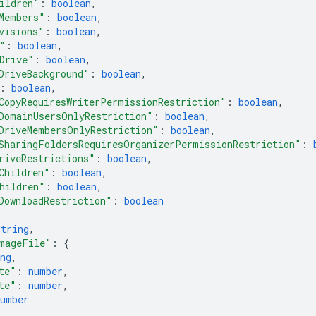
ildren"
: 
boolean
,
Members"
: 
boolean
,
visions"
: 
boolean
,
"
: 
boolean
,
Drive"
: 
boolean
,
DriveBackground"
: 
boolean
,
: 
boolean
,
CopyRequiresWriterPermissionRestriction"
: 
boolean
,
DomainUsersOnlyRestriction"
: 
boolean
,
DriveMembersOnlyRestriction"
: 
boolean
,
SharingFoldersRequiresOrganizerPermissionRestriction"
: 
riveRestrictions"
: 
boolean
,
Children"
: 
boolean
,
hildren"
: 
boolean
,
DownloadRestriction"
: 
boolean
string
,
mageFile"
: 
{
ng
,
te"
: 
number
,
te"
: 
number
,
number