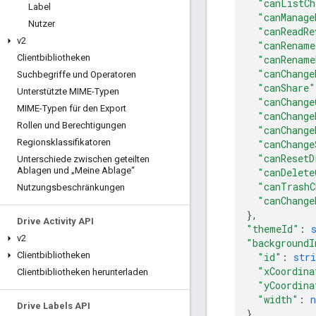
"canListCh
Label
"canManage
Nutzer
"canReadRe
v2
"canRename
Clientbibliotheken
"canRename
"canChange
Suchbegriffe und Operatoren
"canShare"
Unterstützte MIME-Typen
"canChange
MIME-Typen für den Export
"canChange
Rollen und Berechtigungen
"canChange
Regionsklassifikatoren
"canChange
"canResetD
Unterschiede zwischen geteilten
Ablagen und „Meine Ablage“
"canDelete
"canTrashC
Nutzungsbeschränkungen
"canChange
}
,
Drive Activity API
"themeId"
: 
v2
"backgroundI
Clientbibliotheken
"id"
: 
stri
"xCoordina
Clientbibliotheken herunterladen
"yCoordina
"width"
: 
Drive Labels API
}
,