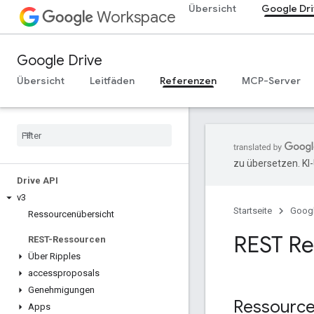
Übersicht
Google Dr
Workspace
Google Drive
Übersicht
Leitfäden
Referenzen
MCP-Server
zu übersetzen. KI
Drive API
v3
Startseite
Goog
Ressourcenübersicht
REST Re
REST-Ressourcen
Über Ripples
accessproposals
Genehmigungen
Ressource
Apps