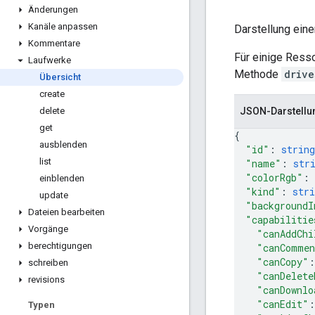
Änderungen
Kanäle anpassen
Darstellung eine
Kommentare
Für einige Ress
Laufwerke
Methode
drive
Übersicht
create
JSON-Darstellu
delete
get
{
ausblenden
"id"
: 
string
list
"name"
: 
str
"colorRgb"
: 
einblenden
"kind"
: 
stri
update
"backgroundI
Dateien bearbeiten
"capabilitie
Vorgänge
"canAddChi
berechtigungen
"canComme
"canCopy"
:
schreiben
"canDelete
revisions
"canDownlo
"canEdit"
:
Typen