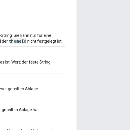
String. Sie kann nur für eine
themeId
i der
nicht festgelegt ist.
 ist. Wert: der feste String
eser geteilten Ablage.
r geteilten Ablage hat.