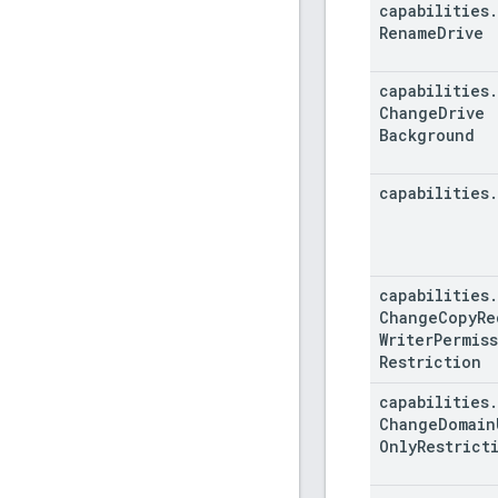
capabilities
.
Rename
Drive
capabilities
.
Change
Drive
Background
capabilities
.
capabilities
.
Change
Copy
Re
Writer
Permis
Restriction
capabilities
.
Change
Domain
Only
Restrict