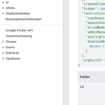
v2
"createdTim
v2beta
"hidden"
: 
bo
"restriction
Clientbibliotheken
"copyRequi
Nutzungsbeschränkungen
"domainUse
"driveMemb
Google Picker API
"adminMana
Zusammenfassung
"sharingFo
"downloadR
Classes
object (
Enums
}
Interfaces
}
,
Typaliasse
"orgUnitId"
:
}
Felder
id