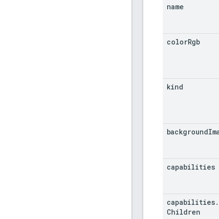
name
color
Rgb
kind
background
Im
capabilities
capabilities
.
Children