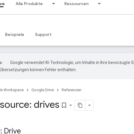
ive
Alle Produkte
Ressourcen
Beispiele
Support
Google verwendet KI-Technologie, um Inhalte in Ihre bevorzugte 
-Übersetzungen können Fehler enthalten.
le Workspace
Google Drive
Referenzen
source: drives
bookmark_border
: Drive