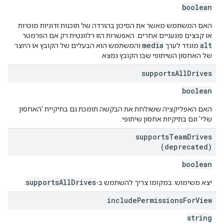
boolean
האם המשתמש מאשר את הסיכון בהורדה של תוכנות זדוניות מוכרות
או קבצים פוגעניים אחרים. האפשרות הזו רלוונטית רק אם הפרמטר
media
alt
מוגדר לערך
והמשתמש הוא הבעלים של הקובץ או היוצר
של האחסון השיתופי שבו הקובץ נמצא.
supports
All
Drives
boolean
האם האפליקציה ששולחת את הבקשה תומכת גם בתיקיית 'האחסון
שלי' וגם בתיקיות אחסון שיתופי.
supports
Team
Drives
(deprecated)
boolean
supportsAllDrives
יצא משימוש: במקומו צריך להשתמש ב-
.
include
Permissions
For
View
string