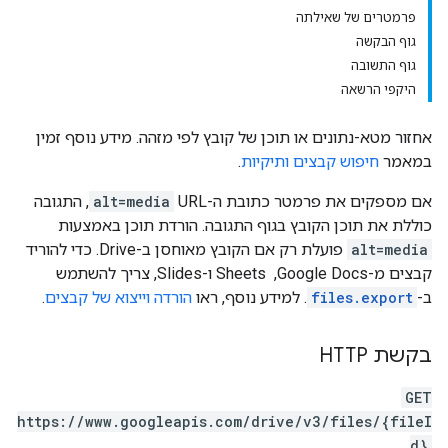
פרמטרים של שאילתה
גוף הבקשה
גוף התשובה
היקפי הרשאה
אחזור מטא-נתונים או תוכן של קובץ לפי מזהה. מידע נוסף זמין
במאמר
חיפוש קבצים ותיקיות
.
אם מספקים את פרמטר כתובת ה-URL‏
alt=media
, התגובה
כוללת את תוכן הקובץ בגוף התגובה. הורדת תוכן באמצעות
alt=media
פועלת רק אם הקובץ מאוחסן ב-Drive. כדי להוריד
קבצים מ-Google Docs, ‏ Sheets ו-Slides, צריך להשתמש
ב-
files.export
. למידע נוסף, ראו
הורדה וייצוא של קבצים
.
בקשת HTTP
GET
https://www.googleapis.com/drive/v3/files/{fileI
d}