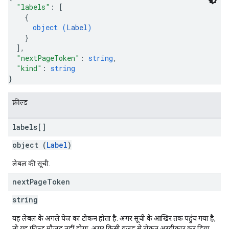
"labels"
: 
[
{
object (
Label
)
}
]
,
"nextPageToken"
: 
string
,
"kind"
: 
string
}
फ़ील्ड
labels[]
object (
Label
)
लेबल की सूची.
next
Page
Token
string
यह लेबल के अगले पेज का टोकन होता है. अगर सूची के आखिर तक पहुंच गया है,
तो यह फ़ील्ड मौजूद नहीं होगा. अगर किसी वजह से टोकन अस्वीकार कर दिया