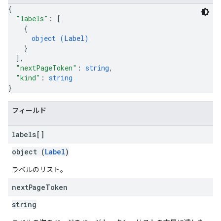
{
"labels"
: 
[
{
object (
Label
)
}
]
,
"nextPageToken"
: 
string
,
"kind"
: 
string
}
フィールド
labels[]
object (
Label
)
ラベルのリスト。
next
Page
Token
string