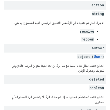
action
string
الإجراء الذي تم تنفيذه في الردّ على التعليق الرئيسي القيم المسموح بها هي:
resolve
reopen
author
object (
User
)
النتائج فقط. تمثّل هذه السمة مؤلف الردّ. لن تتم تعبئة عنوان البريد الإلكتروني
للمؤلف ومعرّف الإذن.
deleted
boolean
النتائج فقط. تُستخدَم لتحديد ما إذا تم حذف الردّ. لا يتضمّن الرد المحذوف أي
محتوى.