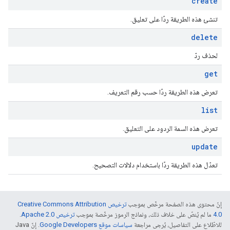
create
تنشئ هذه الطريقة ردًا على تعليق.
delete
لحذف ردّ
get
تعرض هذه الطريقة ردًا حسب رقم التعريف.
list
تعرض هذه السمة الردود على التعليق.
update
تعدّل هذه الطريقة ردًا باستخدام دلالات التصحيح.
إنّ محتوى هذه الصفحة مرخّص بموجب
ترخيص Creative Commons Attribution
4.0‏
ما لم يُنصّ على خلاف ذلك، ونماذج الرموز مرخّصة بموجب
ترخيص Apache 2.0‏
.
للاطّلاع على التفاصيل، يُرجى مراجعة
سياسات موقع Google Developers‏
. إنّ Java