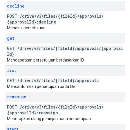
decline
POST
/
drive
/
v3
/
files
/
{file
Id}
/
approvals
/
{approval
Id}:decline
Menolak persetujuan.
get
GET
/
drive
/
v3
/
files
/
{file
Id}
/
approvals
/
{approval
Id}
Mendapatkan persetujuan berdasarkan ID.
list
GET
/
drive
/
v3
/
files
/
{file
Id}
/
approvals
Mencantumkan persetujuan pada file.
reassign
POST
/
drive
/
v3
/
files
/
{file
Id}
/
approvals
/
{approval
Id}:reassign
Menetapkan ulang peninjau pada persetujuan.
start