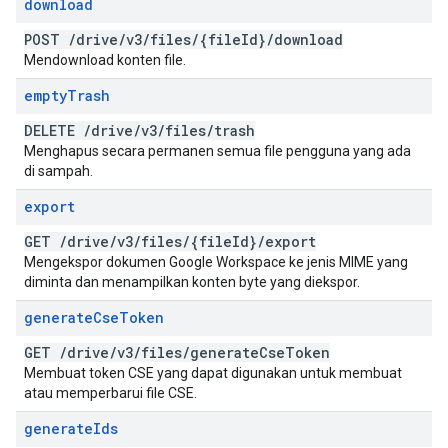
download
POST
/
drive
/
v3
/
files
/
{file
Id}
/
download
Mendownload konten file.
empty
Trash
DELETE
/
drive
/
v3
/
files
/
trash
Menghapus secara permanen semua file pengguna yang ada
di sampah.
export
GET
/
drive
/
v3
/
files
/
{file
Id}
/
export
Mengekspor dokumen Google Workspace ke jenis MIME yang
diminta dan menampilkan konten byte yang diekspor.
generate
Cse
Token
GET
/
drive
/
v3
/
files
/
generate
Cse
Token
Membuat token CSE yang dapat digunakan untuk membuat
atau memperbarui file CSE.
generate
Ids