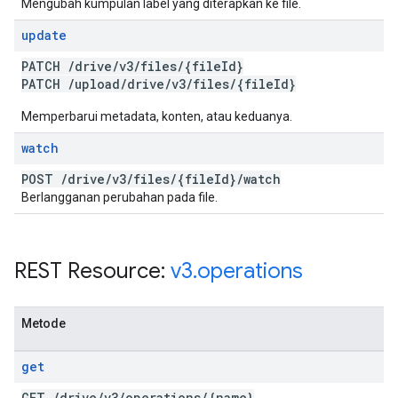
Mengubah kumpulan label yang diterapkan ke file.
update
PATCH
/
drive
/
v3
/
files
/
{file
Id}
PATCH
/
upload
/
drive
/
v3
/
files
/
{file
Id}
Memperbarui metadata, konten, atau keduanya.
watch
POST
/
drive
/
v3
/
files
/
{file
Id}
/
watch
Berlangganan perubahan pada file.
REST Resource:
v3
.
operations
Metode
get
GET
/
drive
/
v3
/
operations
/
{name}