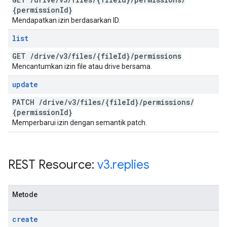
{permission
Id}
Mendapatkan izin berdasarkan ID.
list
GET
/
drive
/
v3
/
files
/
{file
Id}
/
permissions
Mencantumkan izin file atau drive bersama.
update
PATCH
/
drive
/
v3
/
files
/
{file
Id}
/
permissions
/
{permission
Id}
Memperbarui izin dengan semantik patch.
REST Resource:
v3
.
replies
Metode
create