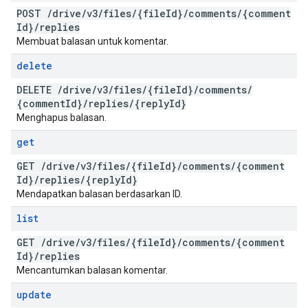
POST
/
drive
/
v3
/
files
/
{file
Id}
/
comments
/
{comment
Id}
/
replies
Membuat balasan untuk komentar.
delete
DELETE
/
drive
/
v3
/
files
/
{file
Id}
/
comments
/
{comment
Id}
/
replies
/
{reply
Id}
Menghapus balasan.
get
GET
/
drive
/
v3
/
files
/
{file
Id}
/
comments
/
{comment
Id}
/
replies
/
{reply
Id}
Mendapatkan balasan berdasarkan ID.
list
GET
/
drive
/
v3
/
files
/
{file
Id}
/
comments
/
{comment
Id}
/
replies
Mencantumkan balasan komentar.
update