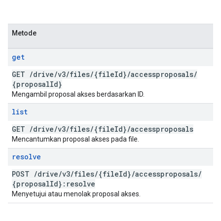
Metode
get
GET
/
drive
/
v3
/
files
/
{file
Id}
/
accessproposals
/
{proposal
Id}
Mengambil proposal akses berdasarkan ID.
list
GET
/
drive
/
v3
/
files
/
{file
Id}
/
accessproposals
Mencantumkan proposal akses pada file.
resolve
POST
/
drive
/
v3
/
files
/
{file
Id}
/
accessproposals
/
{proposal
Id}:resolve
Menyetujui atau menolak proposal akses.