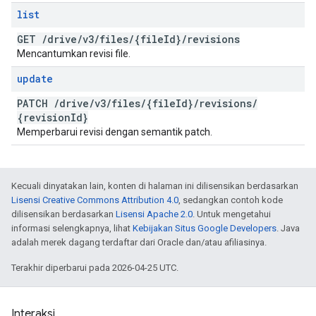
list
GET
/
drive
/
v3
/
files
/
{file
Id}
/
revisions
Mencantumkan revisi file.
update
PATCH
/
drive
/
v3
/
files
/
{file
Id}
/
revisions
/
{revision
Id}
Memperbarui revisi dengan semantik patch.
Kecuali dinyatakan lain, konten di halaman ini dilisensikan berdasarkan
Lisensi Creative Commons Attribution 4.0
, sedangkan contoh kode
dilisensikan berdasarkan
Lisensi Apache 2.0
. Untuk mengetahui
informasi selengkapnya, lihat
Kebijakan Situs Google Developers
. Java
adalah merek dagang terdaftar dari Oracle dan/atau afiliasinya.
Terakhir diperbarui pada 2026-04-25 UTC.
Interaksi