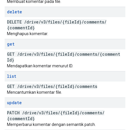
Membuat komentar pada file.
delete
DELETE
/
drive
/
v3
/
files
/
{file
Id}
/
comments
/
{comment
Id}
Menghapus komentar.
get
GET
/
drive
/
v3
/
files
/
{file
Id}
/
comments
/
{comment
Id}
Mendapatkan komentar menurut ID.
list
GET
/
drive
/
v3
/
files
/
{file
Id}
/
comments
Mencantumkan komentar file.
update
PATCH
/
drive
/
v3
/
files
/
{file
Id}
/
comments
/
{comment
Id}
Memperbarui komentar dengan semantik patch.