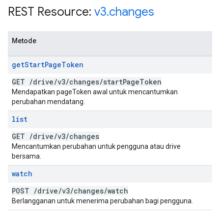
REST Resource:
v3
.
changes
Metode
get
Start
Page
Token
GET
/
drive
/
v3
/
changes
/
start
Page
Token
Mendapatkan pageToken awal untuk mencantumkan
perubahan mendatang.
list
GET
/
drive
/
v3
/
changes
Mencantumkan perubahan untuk pengguna atau drive
bersama.
watch
POST
/
drive
/
v3
/
changes
/
watch
Berlangganan untuk menerima perubahan bagi pengguna.