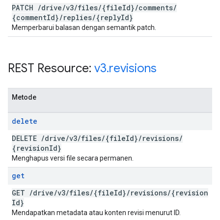
PATCH
/
drive
/
v3
/
files
/
{file
Id}
/
comments
/
{comment
Id}
/
replies
/
{reply
Id}
Memperbarui balasan dengan semantik patch.
REST Resource:
v3
.
revisions
Metode
delete
DELETE
/
drive
/
v3
/
files
/
{file
Id}
/
revisions
/
{revision
Id}
Menghapus versi file secara permanen.
get
GET
/
drive
/
v3
/
files
/
{file
Id}
/
revisions
/
{revision
Id}
Mendapatkan metadata atau konten revisi menurut ID.