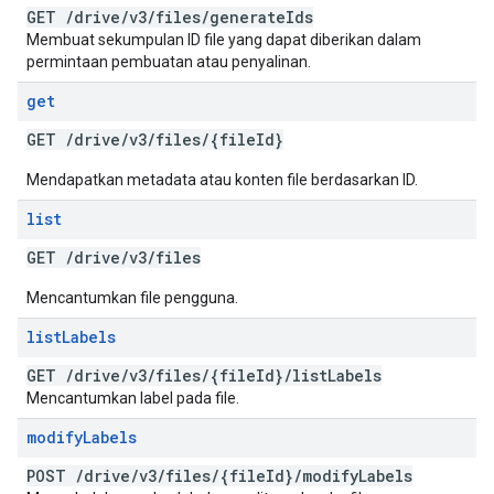
GET
/
drive
/
v3
/
files
/
generate
Ids
Membuat sekumpulan ID file yang dapat diberikan dalam
permintaan pembuatan atau penyalinan.
get
GET
/
drive
/
v3
/
files
/
{file
Id}
Mendapatkan metadata atau konten file berdasarkan ID.
list
GET
/
drive
/
v3
/
files
Mencantumkan file pengguna.
list
Labels
GET
/
drive
/
v3
/
files
/
{file
Id}
/
list
Labels
Mencantumkan label pada file.
modify
Labels
POST
/
drive
/
v3
/
files
/
{file
Id}
/
modify
Labels