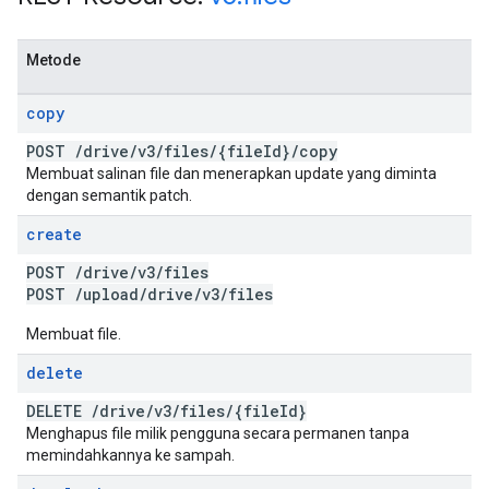
Metode
copy
POST
/
drive
/
v3
/
files
/
{file
Id}
/
copy
Membuat salinan file dan menerapkan update yang diminta
dengan semantik patch.
create
POST
/
drive
/
v3
/
files
POST
/
upload
/
drive
/
v3
/
files
Membuat file.
delete
DELETE
/
drive
/
v3
/
files
/
{file
Id}
Menghapus file milik pengguna secara permanen tanpa
memindahkannya ke sampah.