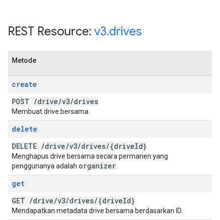
REST Resource:
v3
.
drives
Metode
create
POST
/
drive
/
v3
/
drives
Membuat drive bersama.
delete
DELETE
/
drive
/
v3
/
drives
/
{drive
Id}
Menghapus drive bersama secara permanen yang
organizer
penggunanya adalah
.
get
GET
/
drive
/
v3
/
drives
/
{drive
Id}
Mendapatkan metadata drive bersama berdasarkan ID.