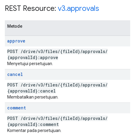
REST Resource:
v3
.
approvals
Metode
approve
POST
/
drive
/
v3
/
files
/
{file
Id}
/
approvals
/
{approval
Id}:approve
Menyetujui persetujuan.
cancel
POST
/
drive
/
v3
/
files
/
{file
Id}
/
approvals
/
{approval
Id}:cancel
Membatalkan persetujuan.
comment
POST
/
drive
/
v3
/
files
/
{file
Id}
/
approvals
/
{approval
Id}:comment
Komentar pada persetujuan.