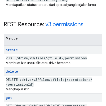
Mendapatkan status terbaru dari operasi yang berjalan lama.
REST Resource:
v3
.
permissions
Metode
create
POST
/
drive
/
v3
/
files
/
{file
Id}
/
permissions
Membuat izin untuk file atau drive bersama.
delete
DELETE
/
drive
/
v3
/
files
/
{file
Id}
/
permissions
/
{permission
Id}
Menghapus izin.
get
GET
/
drive
/
v3
/
files
/
{file
Id}
/
permissions
/