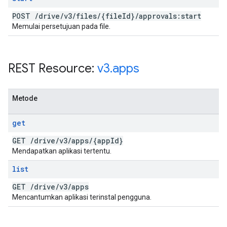
POST
/
drive
/
v3
/
files
/
{file
Id}
/
approvals:start
Memulai persetujuan pada file.
REST Resource:
v3
.
apps
Metode
get
GET
/
drive
/
v3
/
apps
/
{app
Id}
Mendapatkan aplikasi tertentu.
list
GET
/
drive
/
v3
/
apps
Mencantumkan aplikasi terinstal pengguna.