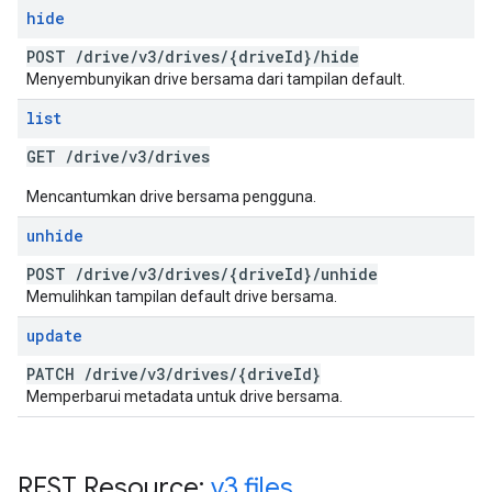
hide
POST
/
drive
/
v3
/
drives
/
{drive
Id}
/
hide
Menyembunyikan drive bersama dari tampilan default.
list
GET
/
drive
/
v3
/
drives
Mencantumkan drive bersama pengguna.
unhide
POST
/
drive
/
v3
/
drives
/
{drive
Id}
/
unhide
Memulihkan tampilan default drive bersama.
update
PATCH
/
drive
/
v3
/
drives
/
{drive
Id}
Memperbarui metadata untuk drive bersama.
REST Resource:
v3
.
files