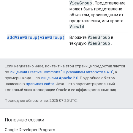
View
Group
. Представление
может быть представлено
объектом, производным от
представления, или просто
View
Id
.
addViewGroup(viewGroup)
View
Group
Вложите
в
View
Group
текущую
.
Если не указано иное, контент на этой странице предоставляется
по
лицензии Creative Commons "С указанием авторства 4.0"
, а
примеры кода – по
лицензии Apache 2.0
. Подробнее об этом
написано в
правилах сайта
. Java – это зарегистрированный
товарный знак корпорации Oracle и ее аффилированных лиц.
Последнее обновление: 2025-07-25 UTC.
Полезные ссылки
Google Developer Program