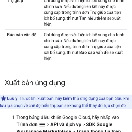
Trợ giúp
Chỉ dùng được với Tiện ích bổ sung cho trình
chỉnh sửa. Nếu đường liên kết này được
cung cấp trong trình đơn
Trợ giúp
của tiện
ích bổ sung, thì nút
Tìm hiểu thêm
sẽ xuất
hiện.
Báo cáo vấn đề
Chỉ dùng được với Tiện ích bổ sung cho trình
chỉnh sửa. Nếu đường liên kết này được
cung cấp trong trình đơn
Trợ giúp
của tiện
ích bổ sung, thì nút
Báo cáo vấn đề
sẽ xuất
hiện.
Xuất bản ứng dụng
Lưu ý:
Trước khi xuất bản, hãy kiểm thử ứng dụng của bạn. Sau khi
lưu lựa chọn về chế độ hiển thị, bạn sẽ không thể thay đổi lựa chọn đó.
Trong bảng điều khiển Google Cloud, hãy nhấp vào
menu
Trình đơn
>
API và dịch vụ
>
SDK Google
Workspace Marketplace
>
Trang thông tin trên