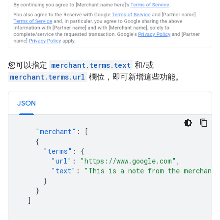
您可以指定
merchant.terms.text
和/或
merchant.terms.url
欄位，即可新增這些功能。
JSON
"merchant"
:
[
{
"terms"
:
{
"url"
:
"https://www.google.com"
,
"text"
:
"This is a note from the merchant"
}
}
]