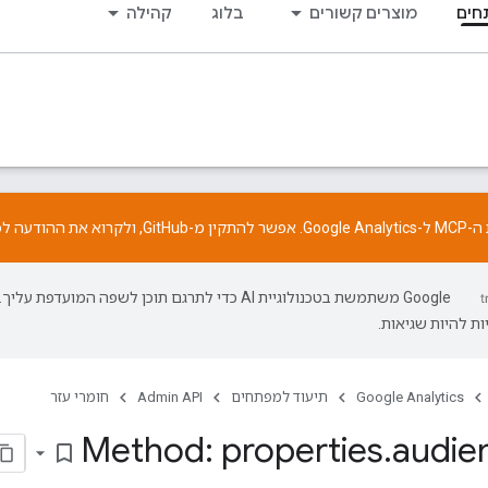
חים
מוצרים קשורים
בלוג
קהילה
התקין מ-
GitHub
, ולקרוא את
ההודעה
לפ
‫Google משתמשת בטכנולוגיית AI כדי לתרגם תוכן לשפה המועדפת עליך.
ת להיות שגיאות.
Google Analytics
תיעוד למפתחים
Admin API
חומרי עזר
Method: properties
.
audie
bookmark_border