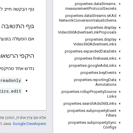
properties
.
data
Streams
.
גוף הבקשה חייב לה
measurement
Protocol
Secrets
properties
.
data
Streams
.
s
KAd
Network
Conversion
Value
Schema
גוף התשובה
properties
.
display
Video360Advertiser
Link
Proposals
אם הפעולה בוצעה 
properties
.
display
Video360Advertiser
Links
properties
.
expanded
Data
Sets
היקפי הרשאו
properties
.
firebase
Links
properties
.
google
Ads
Links
נדרש אחד מהיקפי הה
properties
.
key
Events
.readonly
properties
.
reporting
Data
Annotations
tics.edit
properties
.
rollup
Property
Source
Links
properties
.
search
Ads360Links
properties
.
subproperty
Event
Filters
אלא אם צוין אחרת, התוכן של 
properties
.
subproperty
Sync
Google Developers‏
.‏ Java הוא סימן מסחרי רשום של חברת Oracle ו/או של השותפים העצמאיים שלה.
Configs