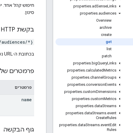
properties
.
ad
Sense
Links
סינון.
properties
.
audiences
Overview
archive
בקשת HTTP
create
/audiences/*}
get
list
בכתובת ה-URL נעשה שימוש בתחביר
patch
properties
.
big
Query
Links
פרמטרים של 
properties
.
calculated
Metrics
properties
.
channel
Groups
properties
.
conversion
Events
פרמטרים
properties
.
custom
Dimensions
properties
.
custom
Metrics
name
properties
.
data
Streams
properties
.
data
Streams
.
event
Create
Rules
properties
.
data
Streams
.
event
Edit
גוף הבקשה
Rules