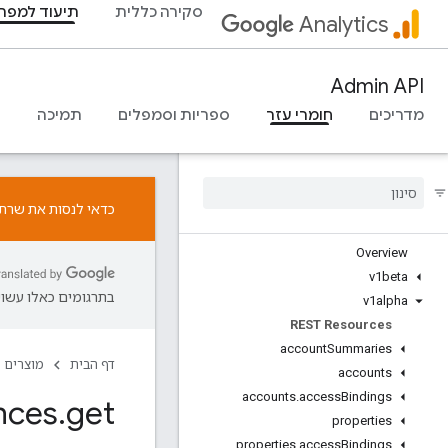
סקירה כללית
תיעוד למפת
אירועים מומלצים
Analytics
אירועים מומלצים לפי קטגוריית עסק
Admin API
Measurement Protocol
סקירה כללית
מדריכים
חומרי עזר
ספריות וסמפלים
תמיכה
אירועי פרוטוקול
יומן שינויים
Admin API
כדאי לנסות את שרת ה-MCP ל-Google Analytics. אפשר ל
REST
Overview
v1beta
בתרגומים כאלו עשויו
v1alpha
REST Resources
account
Summaries
דף הבית
מוצרים
accounts
accounts
.
access
Bindings
nces
.
get
properties
properties
.
access
Bindings