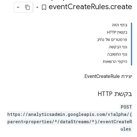
event
Create
Rules
.
create
bookmark_border
בדף הזה
בקשת HTTP
פרמטרים של נתיב
גוף הבקשה
גוף התשובה
היקפי הרשאות
יצירת EventCreateRule.
בקשת HTTP
POST
https://analyticsadmin.googleapis.com/v1alpha/{
parent=properties/*/dataStreams/*}/eventCreateR
ules
pr