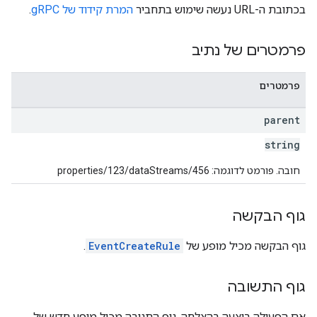
בכתובת ה-URL נעשה שימוש בתחביר
המרת קידוד של gRPC
.
פרמטרים של נתיב
פרמטרים
parent
properties.da
properties.dataStream
string
properties.d
חובה. פורמט לדוגמה: properties/123/dataStreams/456
prop
גוף הבקשה
גוף הבקשה מכיל מופע של
EventCreateRule
.
גוף התשובה
אם הפעולה בוצעה בהצלחה, גוף התגובה מכיל מופע חדש של