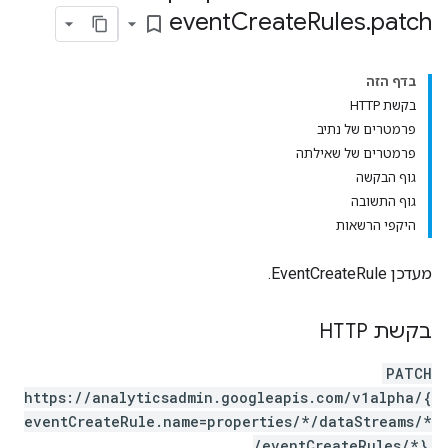
event
Create
Rules
.
patch
bookmark_border
בדף הזה
בקשת HTTP
פרמטרים של נתיב
פרמטרים של שאילתה
גוף הבקשה
גוף התשובה
היקפי הרשאות
מעדכן EventCreateRule.
בקשת HTTP
PATCH
https://analyticsadmin.googleapis.com/v1alpha/{
eventCreateRule.name=properties/*/dataStreams/*
pr
/eventCreateRules/*}