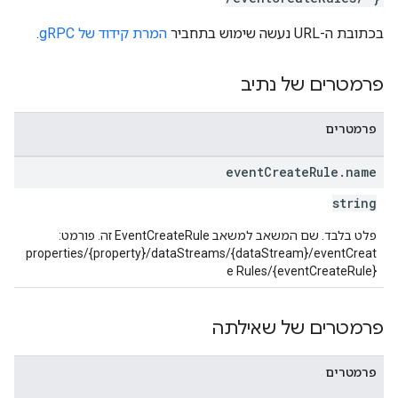
בכתובת ה-URL נעשה שימוש בתחביר
המרת קידוד של gRPC
.
פרמטרים של נתיב
פרמטרים
properties.da
event
Create
Rule
.
name
properties.dataStream
properties.d
string
prop
פלט בלבד. שם המשאב למשאב EventCreateRule זה. פורמט:
properties/{property}/dataStreams/{dataStream}/eventCreat
e Rules/{eventCreateRule}
פרמטרים של שאילתה
פרמטרים