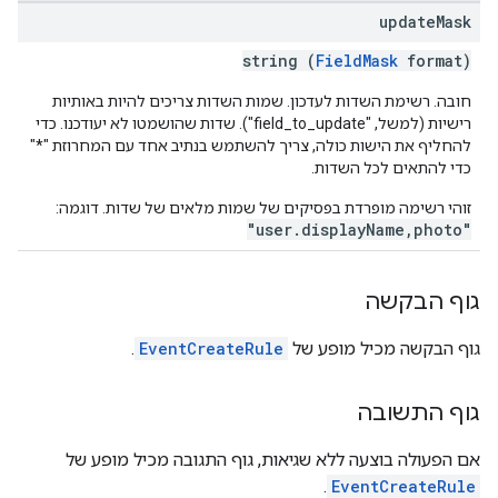
update
Mask
string (
FieldMask
format)
חובה. רשימת השדות לעדכון. שמות השדות צריכים להיות באותיות
רישיות (למשל, "field_to_update"). שדות שהושמטו לא יעודכנו. כדי
להחליף את הישות כולה, צריך להשתמש בנתיב אחד עם המחרוזת "*"
כדי להתאים לכל השדות.
זוהי רשימה מופרדת בפסיקים של שמות מלאים של שדות. דוגמה:
"user.displayName,photo"
גוף הבקשה
גוף הבקשה מכיל מופע של
EventCreateRule
.
גוף התשובה
אם הפעולה בוצעה ללא שגיאות, גוף התגובה מכיל מופע של
.
EventCreateRule