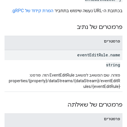
בכתובת ה-URL נעשה שימוש בתחביר
המרת קידוד של gRPC
.
פרמטרים של נתיב
פרמטרים
event
Edit
Rule
.
name
string
מזהה. שם המשאב למשאב EventEditRule הזה. פורמט:
properties/{property}/dataStreams/{dataStream}/eventEditR
ules/{eventEditRule}
פרמטרים של שאילתה
פרמטרים