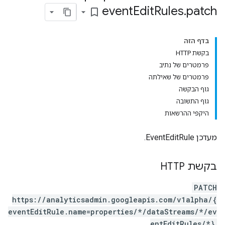
event
Edit
Rules
.
patch
bookmark_border
בדף הזה
בקשת HTTP
פרמטרים של נתיב
פרמטרים של שאילתה
גוף הבקשה
גוף התשובה
היקפי ההרשאות
מעדכן EventEditRule.
בקשת HTTP
PATCH
https://analyticsadmin.googleapis.com/v1alpha/{
eventEditRule.name=properties/*/dataStreams/*/ev
entEditRules/*}