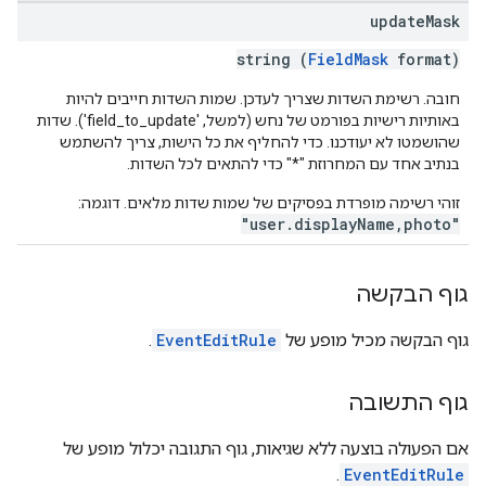
update
Mask
string (
FieldMask
format)
חובה. רשימת השדות שצריך לעדכן. שמות השדות חייבים להיות
באותיות רישיות בפורמט של נחש (למשל, 'field_to_update'). שדות
שהושמטו לא יעודכנו. כדי להחליף את כל הישות, צריך להשתמש
בנתיב אחד עם המחרוזת "*" כדי להתאים לכל השדות.
זוהי רשימה מופרדת בפסיקים של שמות שדות מלאים. דוגמה:
"user.displayName,photo"
גוף הבקשה
גוף הבקשה מכיל מופע של
EventEditRule
.
גוף התשובה
אם הפעולה בוצעה ללא שגיאות, גוף התגובה יכלול מופע של
.
EventEditRule