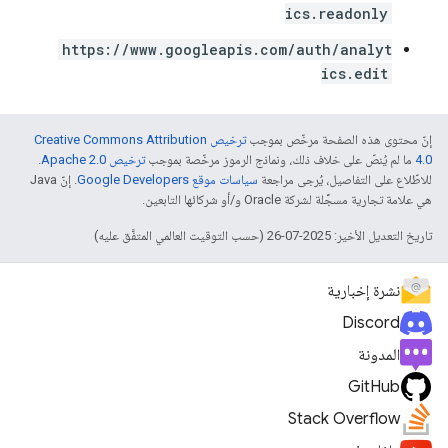
ics.readonly
https://www.googleapis.com/auth/analyt
ics.edit
إنّ محتوى هذه الصفحة مرخّص بموجب
ترخيص Creative Commons Attribution
4.0‏
ما لم يُنصّ على خلاف ذلك، ونماذج الرموز مرخّصة بموجب
ترخيص Apache 2.0‏
.
للاطّلاع على التفاصيل، يُرجى مراجعة
سياسات موقع Google Developers‏
. إنّ Java
هي علامة تجارية مسجَّلة لشركة Oracle و/أو شركائها التابعين.
تاريخ التعديل الأخير: 2025-07-26 (حسب التوقيت العالمي المتفَّق عليه)
نشرة إخبارية
Discord
المدونة
GitHub
Stack Overflow