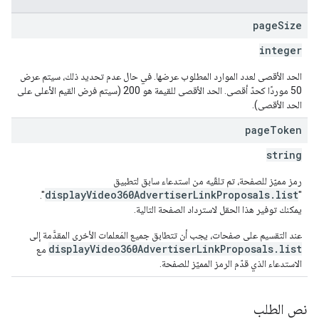
page
Size
integer
الحد الأقصى لعدد الموارد المطلوب عرضها. في حال عدم تحديد ذلك، سيتم عرض
50 موردًا كحدّ أقصى. الحد الأقصى للقيمة هو 200 (سيتم فرض القيم الأعلى على
الحد الأقصى).
page
Token
string
رمز مميّز للصفحة، تم تلقّيه من استدعاء سابق لتطبيق
displayVideo360AdvertiserLinkProposals.list
".
"
يمكنك توفير هذا الحقل لاسترداد الصفحة التالية.
عند التقسيم على صفحات، يجب أن تتطابق جميع المَعلمات الأخرى المقدَّمة إلى
displayVideo360AdvertiserLinkProposals.list
مع
الاستدعاء الذي قدّم الرمز المميّز للصفحة.
نص الطلب