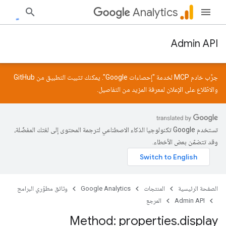
Analytics
Admin API
جرِّب خادم MCP لخدمة "إحصاءات Google". يمكنك تثبيت التطبيق من
GitHub
والاطّلاع على
الإعلان
لمعرفة المزيد من التفاصيل.
تستخدم Google تكنولوجيا الذكاء الاصطناعي لترجمة المحتوى إلى لغتك المفضّلة،
وقد تتضمّن بعض الأخطاء.
الصفحة الرئيسية
المنتجات
Google Analytics
وثائق مطوّري البرامج
Admin API
المرجع
Method: properties
.
display