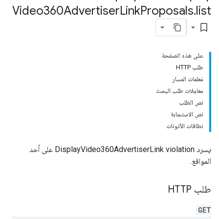
Video360Advertiser
Link
Proposals
.
list
bookmark_border
على هذه الصفحة
طلب HTTP
مَعلمات المسار
معامِلات طلب البحث
نص الطلب
نص الاستجابة
نطاقات الأذونات
يسرد DisplayVideo360AdvertiserLink violation على أحد
المواقع.
طلب HTTP
GET
pr