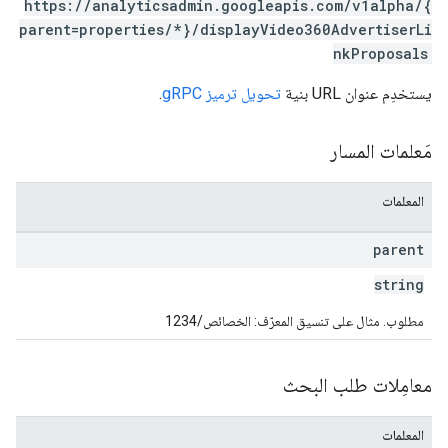
https://analyticsadmin.googleapis.com/v1alpha/{
parent=properties/*}/displayVideo360AdvertiserLi
properties.da
nkProposals
properties.dataStream
يستخدِم عنوان URL بنية
تحويل ترميز gRPC
.
properties.d
مَعلمات المسار
المعلمات
parent
string
prop
مطلوب. مثال على تنسيق المعرّف: الخصائص/1234
معامِلات طلب البحث
المعلمات