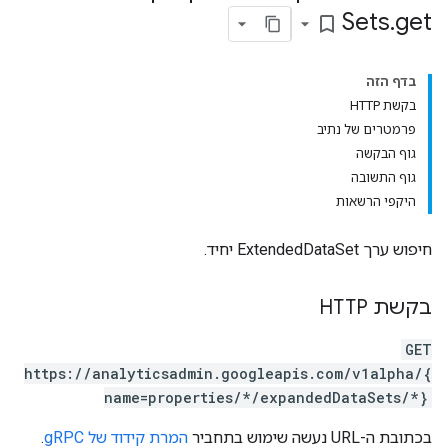
Sets
.
get
bookmark_border
בדף הזה
בקשת HTTP
פרמטרים של נתיב
גוף הבקשה
גוף התשובה
היקפי הרשאות
חיפוש ערך ExtendedDataSet יחיד.
בקשת HTTP
GET
https://analyticsadmin.googleapis.com/v1alpha/{
name=properties/*/expandedDataSets/*}
pr
בכתובת ה-URL נעשה שימוש בתחביר
המרת קידוד של gRPC
.