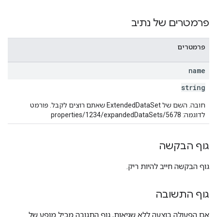
properties.da
פרמטרים של נתיב
properties.dataStream
properties.d
פרמטרים
prop
name
string
חובה. השם של ExtendedDataSet שאתם רוצים לקבל. פורמט
לדוגמה: properties/1234/expandedDataSets/5678
גוף הבקשה
גוף הבקשה חייב להיות ריק.
גוף התשובה
אם הפעולה בוצעה ללא שגיאות, גוף התגובה מכיל מופע של