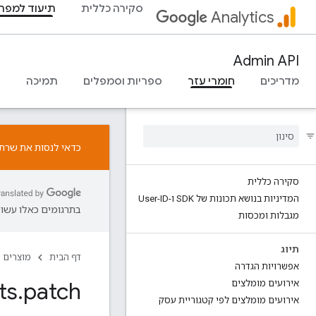
סקירה כללית
תיעוד למפת
Analytics
Admin API
מדריכים
חומרי עזר
ספריות וסמפלים
תמיכה
כדאי לנסות את שרת ה-MCP ל-Google Analytics. אפשר ל
סקירה כללית
המדיניות בנושא תכונות של SDK ו-User-ID
בתרגומים כאלו עשויו
מגבלות ומכסות
תיוג
דף הבית
מוצרים
אפשרויות הגדרה
ts
.
patch
אירועים מומלצים
אירועים מומלצים לפי קטגוריית עסק