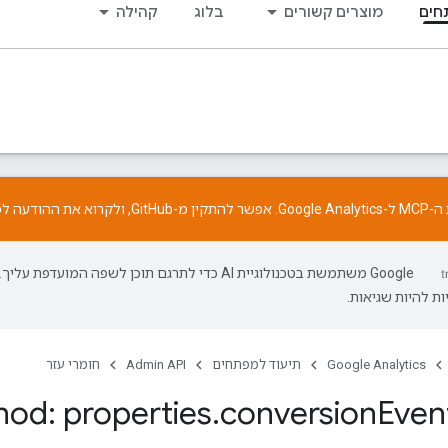
חים
מוצרים קשורים
בלוג
קהילה
התקין מ-
GitHub
, ולקרוא את
ההודעה
לפ
‫Google משתמשת בטכנולוגיית AI כדי לתרגם תוכן לשפה המועדפת עליך.
ת להיות שגיאות.
Google Analytics
תיעוד למפתחים
Admin API
חומרי עזר
od: properties
.
conversion
Even