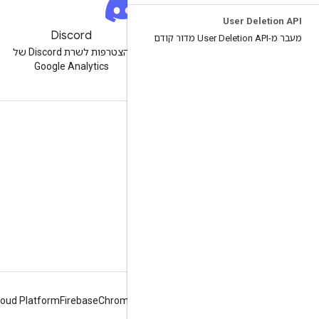
User Deletion API
ניוזלטר
Discord
מעבר מ-User Deletion API מדור קודם
הרשמה לניוזלטר למפתחים של
הצטרפות לשרת Discord של
Google Analytics
Google Analytics
מקורות מידע
מרכז העזרה
אתר למפתחים
הערות מוצר
עזרה
דיווח על בעיה
loud Platform
Firebase
Chrome
Android