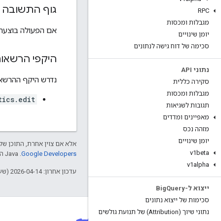
גוף התשובה
RPC
מגבלות ומכסות
אם הפעולה בוצעה 
יומן שינויים
סכימה של דוח גישה לנתונים
היקפי הרשאו
נתוני API
נדרש היקף ההרשאות ה
סקירה כללית
מגבלות ומכסות
tics.edit
תגובות לשגיאות
מאפיינים ומדדים
מזהה נכס
יומן שינויים
אלא אם צוין אחרת, התוכן של 
v1beta
Google Developers‏
.‏ Java הוא סימן מסחרי רשום של חברת Oracle ו/או של השותפים העצמאיים שלה.
v1alpha
עדכון אחרון: 2026-04-14 (שעון UTC).
ייצוא ל-Big
Query
סכימות של ייצוא נתונים
נתוני שיוך (Attribution) של תנועת גולשים