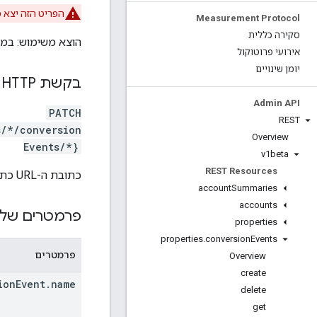
הפריט הזה יצא 
Measurement Protocol
סקירה כללית
הוצא משימוש: במק
אירועי פרוטוקול
יומן שינויים
בקשת HTTP
Admin API
PATCH
REST
s/*/conversion
Overview
Events/*}
v1beta
REST Resources
כתובת ה-URL כתובה בתחביר של
account
Summaries
accounts
פרמטרים של 
properties
properties
.
conversion
Events
פרמטרים
Overview
create
ion
Event
.
name
delete
get