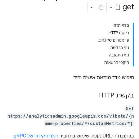
get
bookmark_border
בדף הזה
בקשת HTTP
פרמטרים של נתיב
גוף הבקשה
גוף התשובה
היקפי הרשאות
חיפוש מדד מותאם אישית יחיד.
בקשת HTTP
GET
https://analyticsadmin.googleapis.com/v1beta/{n
properties.da
ame=properties/*/customMetrics/*}
בכתובת ה-URL נעשה שימוש בתחביר
המרת קידוד של gRPC
.