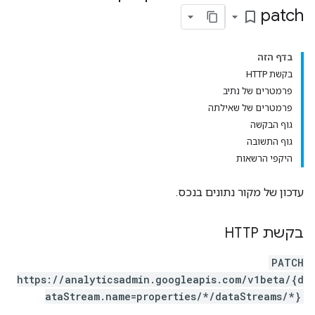
patch
bookmark_border
בדף הזה
בקשת HTTP
פרמטרים של נתיב
פרמטרים של שאילתה
גוף הבקשה
גוף התשובה
היקפי הרשאות
עדכון של מקור נתונים בנכס.
בקשת HTTP
PATCH
properties.da
https://analyticsadmin.googleapis.com/v1beta/{d
ataStream.name=properties/*/dataStreams/*}