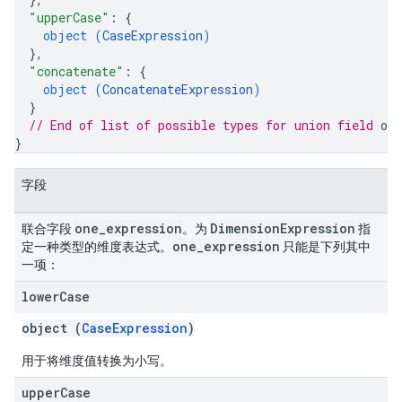
"upperCase"
: 
{
object (
CaseExpression
)
}
,
"concatenate"
: 
{
object (
ConcatenateExpression
)
}
// End of list of possible types for union field 
one
}
字段
one
_
expression
Dimension
Expression
联合字段
。为
指
one
_
expression
定一种类型的维度表达式。
只能是下列其中
一项：
lower
Case
object (
CaseExpression
)
用于将维度值转换为小写。
upper
Case