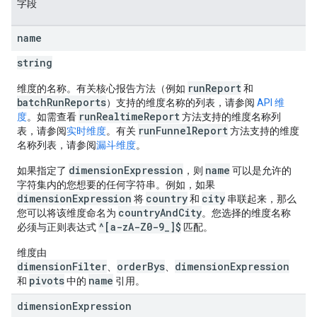
字段
name
string
runReport
维度的名称。有关核心报告方法（例如
和
batchRunReports
）支持的维度名称的列表，请参阅
API 维
runRealtimeReport
度
。如需查看
方法支持的维度名称列
runFunnelReport
表，请参阅
实时维度
。有关
方法支持的维度
名称列表，请参阅
漏斗维度
。
dimensionExpression
name
如果指定了
，则
可以是允许的
字符集内的您想要的任何字符串。例如，如果
dimensionExpression
country
city
将
和
串联起来，那么
countryAndCity
您可以将该维度命名为
。您选择的维度名称
^[a-zA-Z0-9_]$
必须与正则表达式
匹配。
维度由
dimensionFilter
orderBys
dimensionExpression
、
、
pivots
name
和
中的
引用。
dimension
Expression