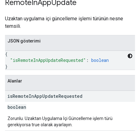
Remote
In
App
Update
Uzaktan uygulama içi güncelleme işlemi türünün nesne
temsili.
JSON gösterimi
{
"isRemoteInAppUpdateRequested"
: 
boolean
}
Alanlar
is
Remote
In
App
Update
Requested
boolean
Zorunlu. Uzaktan Uygulama İçi Güncelleme işlem türü
gerekiyorsa true olarak ayarlayın.