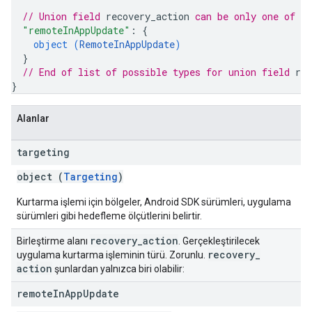
// Union field 
recovery_action
 can be only one of t
"remoteInAppUpdate"
: 
{
object (
RemoteInAppUpdate
)
}
// End of list of possible types for union field 
rec
}
Alanlar
targeting
object (
Targeting
)
Kurtarma işlemi için bölgeler, Android SDK sürümleri, uygulama
sürümleri gibi hedefleme ölçütlerini belirtir.
recovery
_
action
Birleştirme alanı
. Gerçekleştirilecek
recovery
_
uygulama kurtarma işleminin türü. Zorunlu.
action
şunlardan yalnızca biri olabilir:
remote
In
App
Update