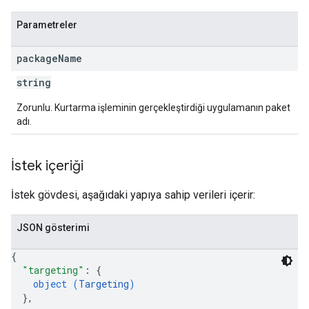
ions
Parametreler
ions.offers
package
Name
s
string
Zorunlu. Kurtarma işleminin gerçekleştirdiği uygulamanın paket
adı.
İstek içeriği
İstek gövdesi, aşağıdaki yapıya sahip verileri içerir:
JSON gösterimi
{
"targeting"
: 
{
object (
Targeting
)
}
,