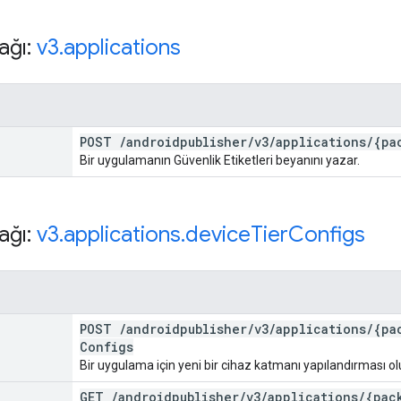
ağı:
v3
.
applications
POST
/
androidpublisher
/
v3
/
applications
/
{pa
Bir uygulamanın Güvenlik Etiketleri beyanını yazar.
ağı:
v3
.
applications
.
device
Tier
Configs
POST
/
androidpublisher
/
v3
/
applications
/
{pa
Configs
Bir uygulama için yeni bir cihaz katmanı yapılandırması ol
GET
/
androidpublisher
/
v3
/
applications
/
{pac