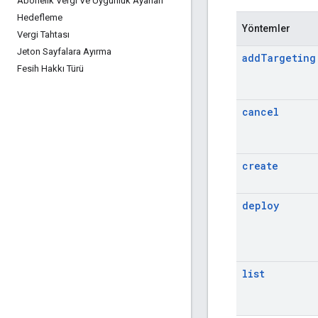
Abonelik Vergi Ve Uygunluk Ayarları
Hedefleme
Yöntemler
Vergi Tahtası
Jeton Sayfalara Ayırma
add
Targeting
Fesih Hakkı Türü
cancel
create
deploy
list