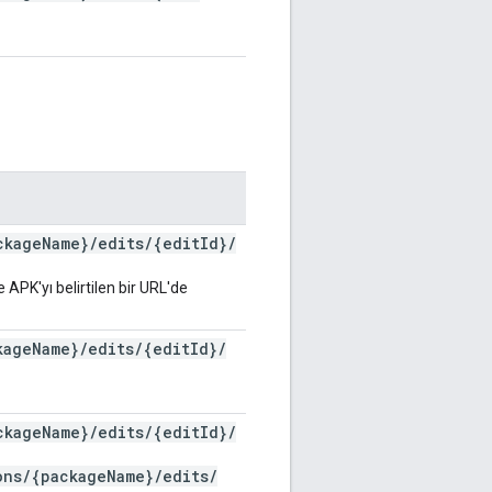
ckage
Name}
/
edits
/
{edit
Id}
/
APK'yı belirtilen bir URL'de
kage
Name}
/
edits
/
{edit
Id}
/
ckage
Name}
/
edits
/
{edit
Id}
/
ons
/
{package
Name}
/
edits
/