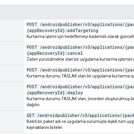
POST
/
androidpublisher
/
v3
/
applications
/
{pa
{app
Recovery
Id}:add
Targeting
Kurtarma işlemi için hedeflemeyi kademeli olarak güncell
POST
/
androidpublisher
/
v3
/
applications
/
{pa
{app
Recovery
Id}:cancel
Zaten yürütülmekte olan bir uygulama kurtarma işlemini i
POST
/
androidpublisher
/
v3
/
applications
/
{pa
Kurtarma durumu TASLAK olan bir uygulama kurtarma işl
POST
/
androidpublisher
/
v3
/
applications
/
{pa
{app
Recovery
Id}:deploy
Kurtarma durumu TASLAK olan, önceden oluşturulmuş bi
dağıtın.
GET
/
androidpublisher
/
v3
/
applications
/
{pac
Belirli bir paket adı ve uygulama sürümüyle ilişkili tüm u
kaynaklarını listeler.