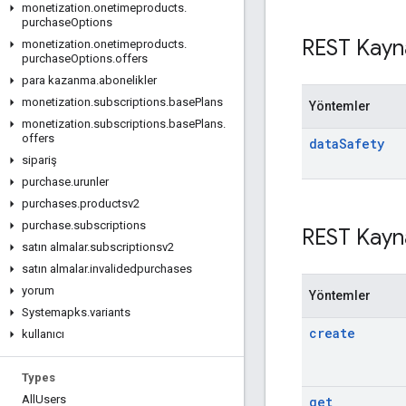
monetization
.
onetimeproducts
.
purchase
Options
REST Kayn
monetization
.
onetimeproducts
.
purchase
Options
.
offers
para kazanma
.
abonelikler
monetization
.
subscriptions
.
base
Plans
Yöntemler
monetization
.
subscriptions
.
base
Plans
.
offers
data
Safety
sipariş
purchase
.
urunler
purchases
.
productsv2
purchase
.
subscriptions
REST Kayn
satın almalar
.
subscriptionsv2
satın almalar
.
invalidedpurchases
yorum
Yöntemler
Systemapks
.
variants
create
kullanıcı
Types
All
Users
get