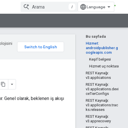
/
Bu sayfada
lojisini
Hizmet:
androidpublisher.g
oogleapis.com
Keşif belgesi
Hizmet uç noktası
REST Kaynağı:
v3.applications
REST Kaynağı:
v3.applications.devi
ceTierConfigs
r. Genel olarak, beklenen iş akışı
REST Kaynağı:
v3.applications.trac
ks.releases
REST Kaynağı:
v3.apprecovery
REST Kaynağı: