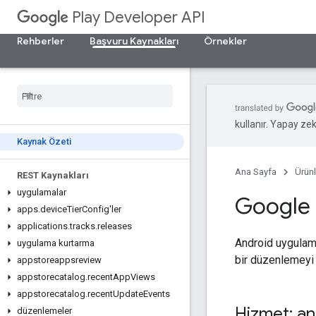
Play Developer API
Rehberler
Başvuru Kaynakları
Örnekler
kullanır. Yapay zeka
Kaynak Özeti
Ana Sayfa
Ürünl
REST Kaynakları
uygulamalar
Google 
apps
.
device
Tier
Config'ler
applications
.
tracks
.
releases
Android uygulama
uygulama kurtarma
bir düzenlemeyi 
appstoreappsreview
appstorecatalog
.
recent
App
Views
appstorecatalog
.
recent
Update
Events
Hizmet: an
düzenlemeler