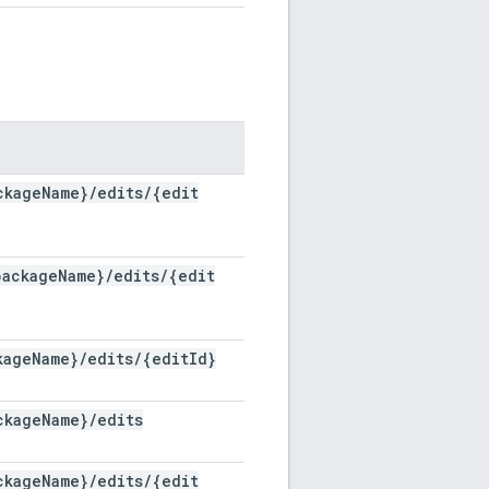
ckage
Name}
/
edits
/
{edit
package
Name}
/
edits
/
{edit
kage
Name}
/
edits
/
{edit
Id}
ckage
Name}
/
edits
ckage
Name}
/
edits
/
{edit