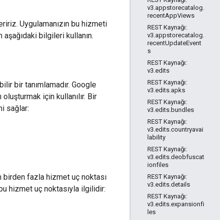
v3.appstorecatalog.
recentAppViews
ririz. Uygulamanızın bu hizmeti
REST Kaynağı:
aşağıdaki bilgileri kullanın.
v3.appstorecatalog.
recentUpdateEvent
s
REST Kaynağı:
v3.edits
REST Kaynağı:
ilir bir tanımlamadır. Google
v3.edits.apks
oluşturmak için kullanılır. Bir
REST Kaynağı:
i sağlar:
v3.edits.bundles
REST Kaynağı:
v3.edits.countryavai
lability
REST Kaynağı:
v3.edits.deobfuscat
ionfiles
in birden fazla hizmet uç noktası
REST Kaynağı:
v3.edits.details
u hizmet uç noktasıyla ilgilidir:
REST Kaynağı:
v3.edits.expansionfi
les