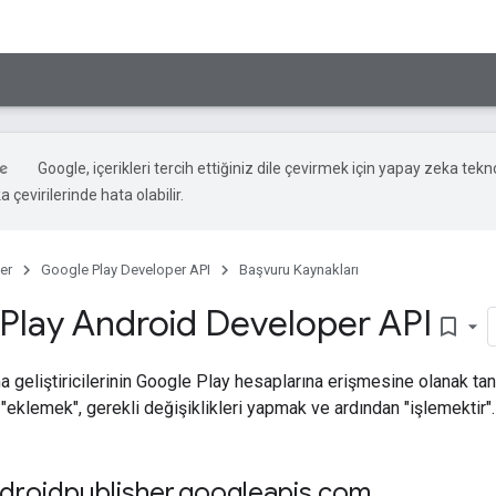
Google, içerikleri tercih ettiğiniz dile çevirmek için yapay zeka tekno
 çevirilerinde hata olabilir.
er
Google Play Developer API
Başvuru Kaynakları
Play Android Developer API
bookmark_border
 geliştiricilerinin Google Play hesaplarına erişmesine olanak tanı
"eklemek", gerekli değişiklikleri yapmak ve ardından "işlemektir".
droidpublisher
.
googleapis
.
com