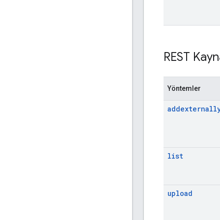
REST Kayn
Yöntemler
addexternall
list
upload