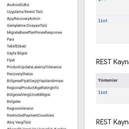
Android
Sdks
Uygulama Resmi Türü
App
Recovery
Action
list
Genişletme DosyasıTürü
Migrate
Base
Plan
Prices
Response
Para
Teklif
Etiketi
Sayfa Bilgisi
REST Kayn
Fiyat
Product
Update
Latency
Tolerance
Recovery
Status
Yöntemler
Bölgesel
Fiyat
GeçişYapılandırması
Regional
Product
Age
Rating
Info
list
Bölgesel
VergiÜcreti
Bilgisi
Bölgeler
Regions
Version
Restricted
Payment
Countries
REST Kayn
Akış Vergi
Türü