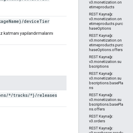
v3.monetization.on
etimeproducts
REST Kaynağı:
v3.monetization.on
kage
Name}
/
device
Tier
etimeproducts.purc
haseOptions
z katmanı yapılandırmalarını
REST Kaynağı:
v3.monetization.on
etimeproducts.purc
haseOptions.offers
REST Kaynağı:
v3.monetization.su
bscriptions
REST Kaynağı:
v3.monetization.su
bscriptions.basePla
ns
ons
/
*
/
tracks
/
*}
/
releases
REST Kaynağı:
v3.monetization.su
bscriptions.basePla
ns.offers
REST Kaynağı:
v3.orders
REST Kaynağı:
v3.purchases.produ