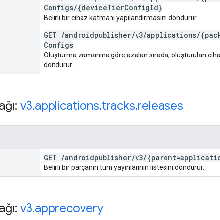
Configs
/
{device
Tier
Config
Id}
Belirli bir cihaz katmanı yapılandırmasını döndürür.
GET
/
androidpublisher
/
v3
/
applications
/
{pac
Configs
Oluşturma zamanına göre azalan sırada, oluşturulan ciha
döndürür.
ağı:
v3
.
applications
.
tracks
.
releases
GET
/
androidpublisher
/
v3
/
{parent=applicati
Belirli bir parçanın tüm yayınlarının listesini döndürür.
ağı:
v3
.
apprecovery