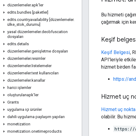
düzenlemeler
.
apk'ler
edits
.
bundles [paketler]
Bu hizmeti çağır
edits
.
countryavailability [düzenlemeler
.
çağırmak için ken
ülke
_
stok
_
durumu]
yasal düzenlemeler
.
deobfuscation
dosyaları
Keşif belges
edits
.
details
düzenlemeler
.
genişletme dosyaları
Keşif Belgesi
, 
düzenlemeler
.
resimler
API'leriyle etkile
düzenlemeler
.
listelemeler
hizmet birden faz
düzenlemeler
.
test kullanıcıları
https://an
düzenlemeler
.
kanallar
harici işlemler
oluşturulanapk'ler
Hizmet uç n
Grants
Hizmet uç nokta
uygulama içi ürünler
olabilir. Bu hizm
dahili uygulama paylaşım yapıları
monetization
https://
monetization
.
onetimeproducts