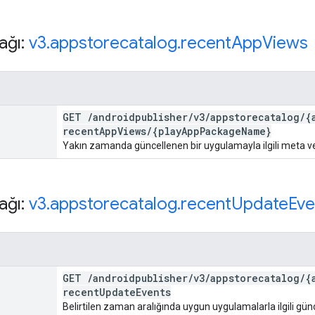
ağı:
v3
.
appstorecatalog
.
recent
App
Views
GET
/
androidpublisher
/
v3
/
appstorecatalog
/
{
recent
App
Views
/
{play
App
Package
Name}
Yakın zamanda güncellenen bir uygulamayla ilgili meta ver
ağı:
v3
.
appstorecatalog
.
recent
Update
Eve
GET
/
androidpublisher
/
v3
/
appstorecatalog
/
{
recent
Update
Events
Belirtilen zaman aralığında uygun uygulamalarla ilgili günce