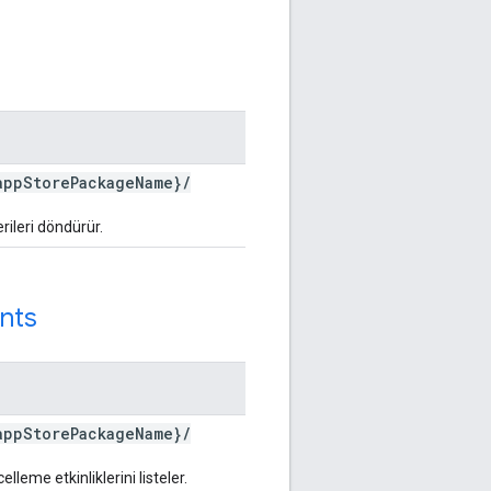
app
Store
Package
Name}
/
ileri döndürür.
nts
app
Store
Package
Name}
/
lleme etkinliklerini listeler.