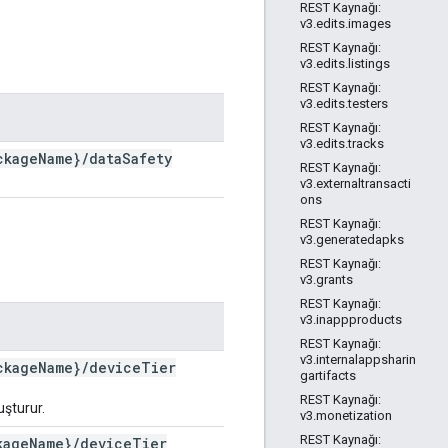
REST Kaynağı:
v3.edits.images
REST Kaynağı:
v3.edits.listings
REST Kaynağı:
v3.edits.testers
REST Kaynağı:
v3.edits.tracks
ckage
Name}
/
data
Safety
REST Kaynağı:
v3.externaltransacti
ons
REST Kaynağı:
v3.generatedapks
REST Kaynağı:
v3.grants
REST Kaynağı:
v3.inappproducts
REST Kaynağı:
v3.internalappsharin
ckage
Name}
/
device
Tier
gartifacts
REST Kaynağı:
uşturur.
v3.monetization
REST Kaynağı:
kage
Name}
/
device
Tier