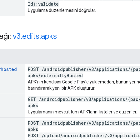
Id}:validate
Uygulama düzenlemesini doğrular.
ağı:
v3
.
edits
.
apks
yhosted
POST
/
androidpublisher
/
v3
/
applications
/
{pa
apks
/
externally
Hosted
APK'nın kendisini Google Play'e yüklemeden, bunun yerine 
barındırarak yeni bir APK oluşturur.
GET
/
androidpublisher
/
v3
/
applications
/
{pac
apks
Uygulamanın mevcut tüm APK'larını listeler ve düzenler.
POST
/
androidpublisher
/
v3
/
applications
/
{pa
apks
POST
/
upload
/
androidpublisher
/
v3
/
applicati