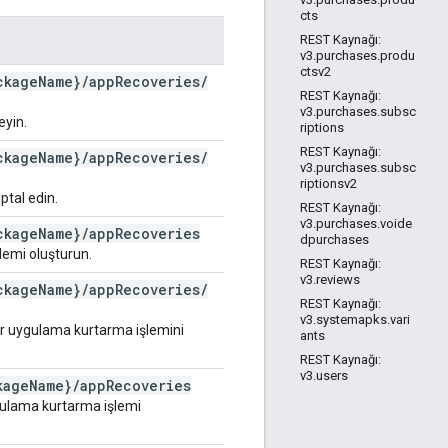
cts
REST Kaynağı:
v3.purchases.produ
ctsv2
ckage
Name}
/
app
Recoveries
/
REST Kaynağı:
v3.purchases.subsc
eyin.
riptions
REST Kaynağı:
ckage
Name}
/
app
Recoveries
/
v3.purchases.subsc
riptionsv2
ptal edin.
REST Kaynağı:
v3.purchases.voide
ckage
Name}
/
app
Recoveries
dpurchases
emi oluşturun.
REST Kaynağı:
v3.reviews
ckage
Name}
/
app
Recoveries
/
REST Kaynağı:
v3.systemapks.vari
r uygulama kurtarma işlemini
ants
REST Kaynağı:
v3.users
kage
Name}
/
app
Recoveries
ygulama kurtarma işlemi