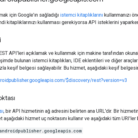
mak için Google'ın sağladığı
istemci kitaplıklarını
kullanmanızı öne
di kitaplıklarınızı kullanması gerekiyorsa API isteklerini yaparken 
i
REST API'leri açıklamak ve kullanmak için makine tarafından okunab
şimde bulunan istemci kitaplıkları, IDE eklentileri ve diğer araçları 
la keşif belgesi sağlayabilir. Bu hizmet, aşağıdaki keşif belgesin
droidpublisher.googleapis.com/$discovery/rest?version=v3
oktası
sı
, bir API hizmetinin ağ adresini belirten ana URL'dir. Bir hizmet
et aşağıdaki hizmet uç noktasını kullanır ve aşağıdaki tüm URI'ler b
androidpublisher.googleapis.com