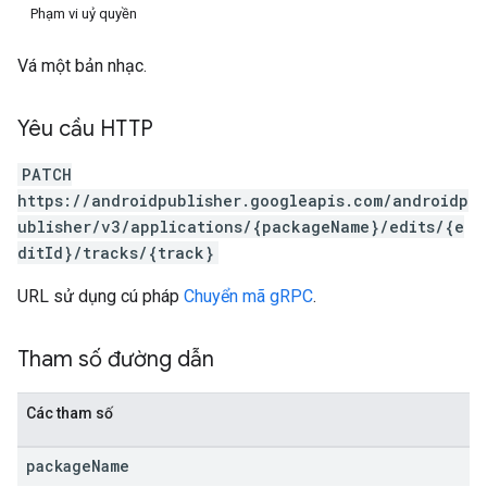
Phạm vi uỷ quyền
Vá một bản nhạc.
Yêu cầu HTTP
PATCH
https://androidpublisher.googleapis.com/androidp
ublisher/v3/applications/{packageName}/edits/{e
ditId}/tracks/{track}
URL sử dụng cú pháp
Chuyển mã gRPC
.
Tham số đường dẫn
Các tham số
package
Name
ions