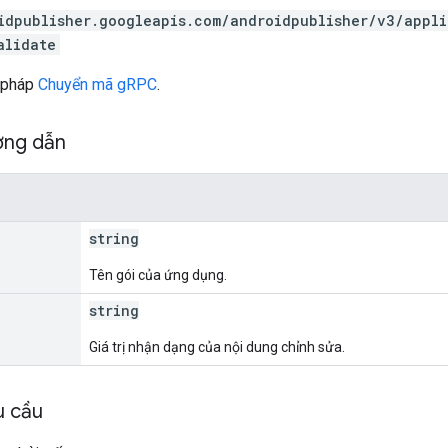
idpublisher.googleapis.com/androidpublisher/v3/appl
alidate
 pháp
Chuyển mã gRPC
.
ờng dẫn
string
Tên gói của ứng dụng.
string
Giá trị nhận dạng của nội dung chỉnh sửa.
u cầu