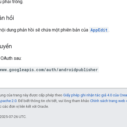
 phải trống.
ản hồi
 nội dung phản hồi sẽ chứa một phiên bản của
AppEdit
.
quyền
 OAuth sau:
www.googleapis.com/auth/androidpublisher
 dung của trang này được cấp phép theo
Giấy phép ghi nhận tác giả 4.0 của Cr
Apache 2.0
. Để biết thông tin chi tiết, vui lòng tham khảo
Chính sách trang web
các đơn vị liên kết với Oracle.
 2025-07-26 UTC.