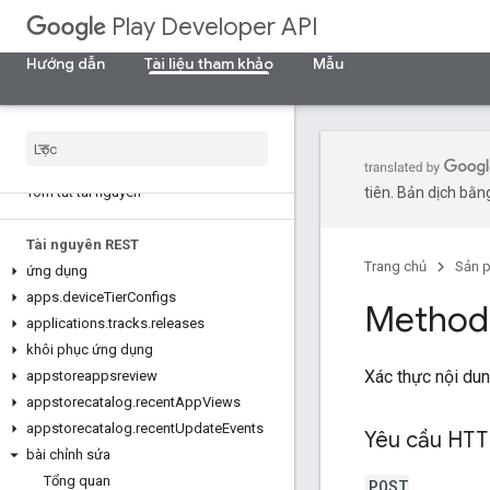
Play Developer API
Hướng dẫn
Tài liệu tham khảo
Mẫu
Tóm tắt tài nguyên
tiên. Bản dịch bằng
Tài nguyên REST
Trang chủ
Sản 
ứng dụng
apps
.
device
Tier
Configs
Method:
applications
.
tracks
.
releases
khôi phục ứng dụng
Xác thực nội du
appstoreappsreview
appstorecatalog
.
recent
App
Views
appstorecatalog
.
recent
Update
Events
Yêu cầu HT
bài chỉnh sửa
Tổng quan
POST