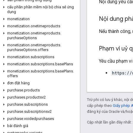
Nội dung yêu cầu
cấu phần phần mềm nội bộ chia sẻ ứng
dụng
Nội dung ph
monetization
monetization
.
onetimeproducts
Nếu thành công,
monetization
.
onetimeproducts
.
purchase
Options
monetization
.
onetimeproducts
.
Phạm vi uỷ 
purchase
Options
.
offers
monetization
.
subscriptions
Yêu cầu phạm vi
monetization
.
subscriptions
.
base
Plans
monetization
.
subscriptions
.
base
Plans
.
https://
offers
đơn đặt hàng
purchase
.
products
purchases
.
productsv2
Trừ phi có lưu ý khác, nội
purchase
.
subscriptions
cấp phép theo
Giấy phép 
đăng ký của Oracle và/hoặc 
purchase
.
subscriptionsv2
purchase
.
voidedpurchases
Cập nhật lần gần đây nhất:
bài đánh giá
systemapks
.
variants