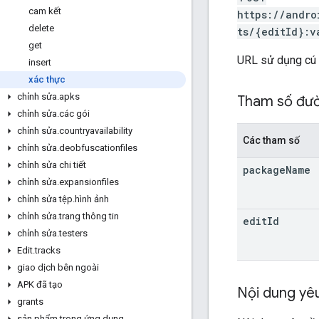
cam kết
https://andro
delete
ts/{editId}:v
get
URL sử dụng cú
insert
xác thực
chỉnh sửa
.
apks
Tham số đư
chỉnh sửa
.
các gói
chỉnh sửa
.
countryavailability
Các tham số
chỉnh sửa
.
deobfuscationfiles
chỉnh sửa chi tiết
package
Name
chỉnh sửa
.
expansionfiles
chỉnh sửa tệp
.
hình ảnh
chỉnh sửa
.
trang thông tin
edit
Id
chỉnh sửa
.
testers
Edit
.
tracks
giao dịch bên ngoài
APK đã tạo
Nội dung yê
grants
sản phẩm trong ứng dụng