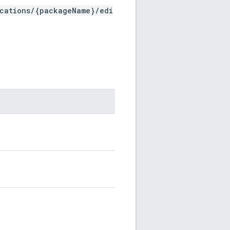
ications/{packageName}/edi