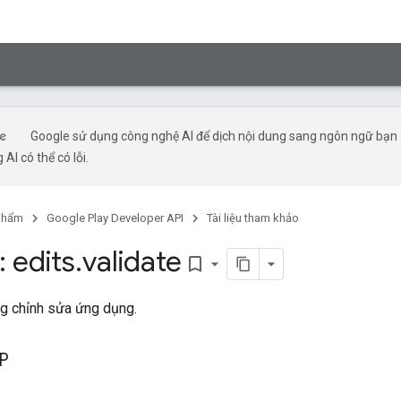
Google sử dụng công nghệ AI để dịch nội dung sang ngôn ngữ bạn
 AI có thể có lỗi.
phẩm
Google Play Developer API
Tài liệu tham khảo
 edits
.
validate
bookmark_border
ng chỉnh sửa ứng dụng.
TP